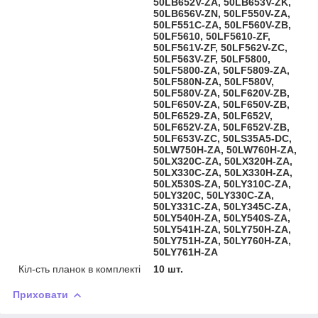
50LB652V-ZA, 50LB653V-ZK,
50LB656V-ZN, 50LF550V-ZA,
50LF551C-ZA, 50LF560V-ZB,
50LF5610, 50LF5610-ZF,
50LF561V-ZF, 50LF562V-ZC,
50LF563V-ZF, 50LF5800,
50LF5800-ZA, 50LF5809-ZA,
50LF580N-ZA, 50LF580V,
50LF580V-ZA, 50LF620V-ZB,
50LF650V-ZA, 50LF650V-ZB,
50LF6529-ZA, 50LF652V,
50LF652V-ZA, 50LF652V-ZB,
50LF653V-ZC, 50LS35A5-DC,
50LW750H-ZA, 50LW760H-ZA,
50LX320C-ZA, 50LX320H-ZA,
50LX330C-ZA, 50LX330H-ZA,
50LX530S-ZA, 50LY310C-ZA,
50LY320C, 50LY330C-ZA,
50LY331C-ZA, 50LY345C-ZA,
50LY540H-ZA, 50LY540S-ZA,
50LY541H-ZA, 50LY750H-ZA,
50LY751H-ZA, 50LY760H-ZA,
50LY761H-ZA
Кіл-сть планок в комплекті
10 шт.
Приховати