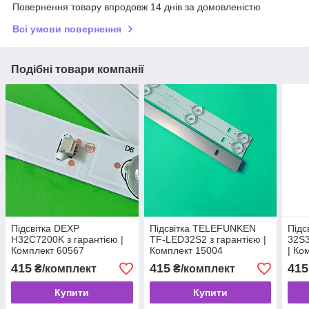
Повернення товару впродовж 14 днів за домовленістю
Всі умови повернення
Подібні товари компанії
Підсвітка DEXP
Підсвітка TELEFUNKEN
Підс
H32C7200K з гарантією |
TF-LED32S2 з гарантією |
32S3
Комплект 60567
Комплект 15004
| Ко
415
415
415
₴/комплект
₴/комплект
Купити
Купити