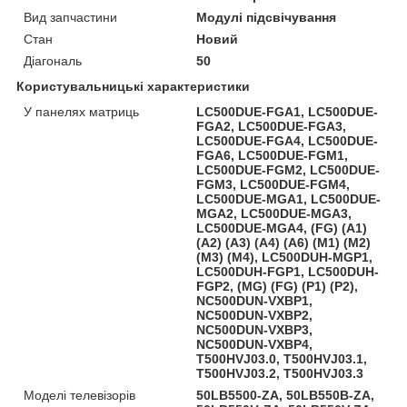
Вид запчастини
Модулі підсвічування
Стан
Новий
Діагональ
50
Користувальницькі характеристики
У панелях матриць
LC500DUE-FGA1, LC500DUE-
FGA2, LC500DUE-FGA3,
LC500DUE-FGA4, LC500DUE-
FGA6, LC500DUE-FGM1,
LC500DUE-FGM2, LC500DUE-
FGM3, LC500DUE-FGM4,
LC500DUE-MGA1, LC500DUE-
MGA2, LC500DUE-MGA3,
LC500DUE-MGA4, (FG) (A1)
(A2) (A3) (A4) (A6) (M1) (M2)
(M3) (M4), LC500DUH-MGP1,
LC500DUH-FGP1, LC500DUH-
FGP2, (MG) (FG) (P1) (P2),
NC500DUN-VXBP1,
NC500DUN-VXBP2,
NC500DUN-VXBP3,
NC500DUN-VXBP4,
T500HVJ03.0, T500HVJ03.1,
T500HVJ03.2, T500HVJ03.3
Моделі телевізорів
50LB5500-ZA, 50LB550B-ZA,