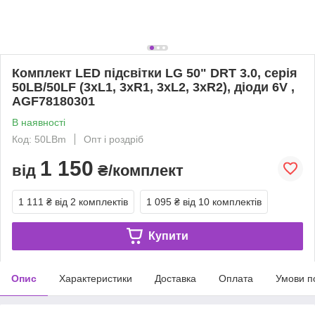
Комплект LED підсвітки LG 50" DRT 3.0, серія
50LB/50LF (3xL1, 3xR1, 3xL2, 3xR2), діоди 6V ,
AGF78180301
В наявності
Код: 50LBm
Опт і роздріб
1 150
від
₴/комплект
1 111 ₴
від 2 комплектів
1 095 ₴
від 10 комплектів
Купити
Опис
Характеристики
Доставка
Оплата
Умови п