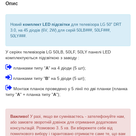
Опис
Новий
комплект LED підсвітки
для телевізора LG 50" DRT
3.0, на 45 діодів (6V, 2W) для серій 50LB###, 50LF###,
50LY###.
У серіях телевізорів LG 50LB, 50LF, 50LY панелі LED
комплектуються підсвіткою з заводу :
планками типу "
А
" на 4 діоди (5 шт);
планками типу "
В
" на 5 діоди (5 шт);
Монтаж планок проведено у 5 лінії по дві планки (планка
типу "
А
" + планка типу "
А
");
Важливо!
У разі, якщо ви сумніваєтесь - зателефонуйте нам,
або замовте зворотній дзвінок для отримання додаткових
консультацій. Розмовою 3..5 хв. Ви вбережете себе від
помилкового вибору і гарантовано отримаєте саме те, що вам