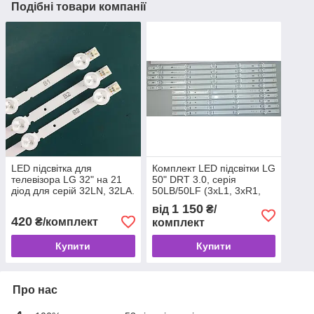
Подібні товари компанії
LED підсвітка для
Комплект LED підсвітки LG
телевізора LG 32" на 21
50" DRT 3.0, серія
діод для серій 32LN, 32LA.
50LB/50LF (3xL1, 3xR1,
(3V, 1W, комплект 3
3xL2, 3xR2), діоди 6V ,
1 150
від
₴/
планки по 7 діодів)
AGF78180301
420
₴/комплект
комплект
Купити
Купити
Про нас