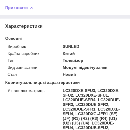
Приховати
Характеристики
Основні
Виробник
SUNLED
Країна виробник
Китай
Тип
Телевізор
Вид запчастини
Модулі підсвічування
Стан
Новий
Користувальницькі характеристики
У панелях матриць
LC320DXE-SFU3, LC320DXE-
SFU2, LC320DXE-SFU1,
LC320DUE-SFR4, LC320DUE-
SFR3, LC320DUE-SFR2,
LC320DUE-SFR1, LC320DXE-
SFU4, LC320DXG-JFR1 (SF)
(JF) (R1) (R2) (R3) (R4) (U1)
(U2) (U3) (U4), LC320DUE-
SFU4, LC320DUE-SFU2,