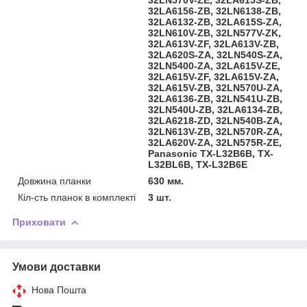
32LA6156-ZB, 32LN6138-ZB,
32LA6132-ZB, 32LA615S-ZA,
32LN610V-ZB, 32LN577V-ZK,
32LA613V-ZF, 32LA613V-ZB,
32LA620S-ZA, 32LN540S-ZA,
32LN5400-ZA, 32LA615V-ZE,
32LA615V-ZF, 32LA615V-ZA,
32LA615V-ZB, 32LN570U-ZA,
32LA6136-ZB, 32LN541U-ZB,
32LN540U-ZB, 32LA6134-ZB,
32LA6218-ZD, 32LN540B-ZA,
32LN613V-ZB, 32LN570R-ZA,
32LA620V-ZA, 32LN575R-ZE,
Panasonic TX-L32B6B, TX-
L32BL6B, TX-L32B6E
Довжина планки
630 мм.
Кіл-сть планок в комплекті
3 шт.
Приховати
Умови доставки
Нова Пошта