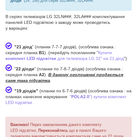
діоди
(3V, 1W) для серій 32LN###, 32LA###.
В серіях телевізорів LG 32LN###, 32LA### комплектування
панелей LED підсвіткою з заводу може проводитись
у варіаціях:
"21 діод
" (планки 7-7-7 діодів), (особлива ознака :
середня планка
В1
). (перейдіть посиланням "
Купити
комплект LED підсвітки
для телевізора LG 32" на 21 діод
")
"
22 діоди
" (планки по 7-8-7 діодів) (особлива ознака :
середня планка
А2
)
В даному оголошенні продається
саме така підсвітка
.
"19 діодів"
(планки по 6-7-6 діодів) (особлива ознака : на
планках нанесене маркування
"
POLA2.0
") купити комплект
LED підсвітки
.
Важливо!
Перез замовленням даного комплекту
LED підсвітки,
Переконайтесь
що в панелі Вашого
телевізора використовується комплектація саме на 22 діоди.