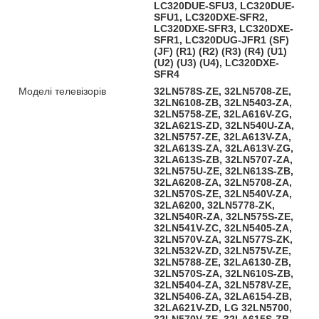
LC320DUE-SFU3, LC320DUE-
SFU1, LC320DXE-SFR2,
LC320DXE-SFR3, LC320DXE-
SFR1, LC320DUG-JFR1 (SF)
(JF) (R1) (R2) (R3) (R4) (U1)
(U2) (U3) (U4), LC320DXE-
SFR4
Моделі телевізорів
32LN578S-ZE, 32LN5708-ZE,
32LN6108-ZB, 32LN5403-ZA,
32LN5758-ZE, 32LA616V-ZG,
32LA621S-ZD, 32LN540U-ZA,
32LN5757-ZE, 32LA613V-ZA,
32LA613S-ZA, 32LA613V-ZG,
32LA613S-ZB, 32LN5707-ZA,
32LN575U-ZE, 32LN613S-ZB,
32LA6208-ZA, 32LN5708-ZA,
32LN570S-ZE, 32LN540V-ZA,
32LA6200, 32LN5778-ZK,
32LN540R-ZA, 32LN575S-ZE,
32LN541V-ZC, 32LN5405-ZA,
32LN570V-ZA, 32LN577S-ZK,
32LN532V-ZD, 32LN575V-ZE,
32LN5788-ZE, 32LA6130-ZB,
32LN570S-ZA, 32LN610S-ZB,
32LN5404-ZA, 32LN578V-ZE,
32LN5406-ZA, 32LA6154-ZB,
32LA621V-ZD, LG 32LN5700,
32LN570V-ZE, 32LA615S-ZB,