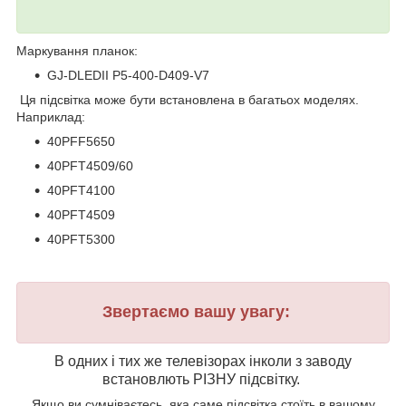
Маркування планок:
GJ-DLEDII P5-400-D409-V7
Ця підсвітка може бути встановлена в багатьох моделях.
Наприклад:
40PFF5650
40PFT4509/60
40PFT4100
40PFT4509
40PFT5300
Звертаємо вашу увагу:
В одних і тих же телевізорах інколи з заводу
встановлють РІЗНУ підсвітку.
Якщо ви сумніваєтесь, яка саме підсвітка стоїть в вашому