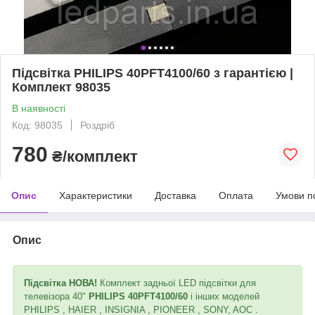
Підсвітка PHILIPS 40PFT4100/60 з гарантією |
Комплект 98035
В наявності
Код: 98035
Роздріб
780
₴/комплект
Опис
Характеристики
Доставка
Оплата
Умови п
Опис
Підсвітка НОВА!
Комплект задньої LED підсвітки для
телевізора 40"
PHILIPS 40PFT4100/60
і інших моделей
PHILIPS , HAIER , INSIGNIA , PIONEER , SONY, AOC .