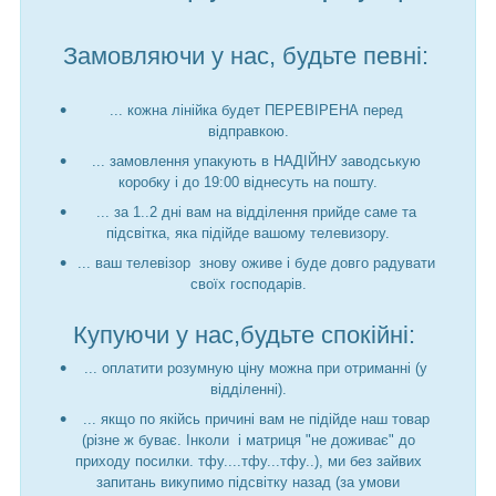
Замовляючи у нас, будьте певні:
... кожна лінійка будет ПЕРЕВІРЕНА перед
відправкою.
... замовлення упакують в НАДІЙНУ заводськую
коробку і до 19:00 віднесуть на пошту.
... за 1..2 дні вам на відділення прийде саме та
підсвітка, яка підійде вашому телевизору.
... ваш телевізор знову оживе і буде довго радувати
своїх господарів.
Купуючи у нас,будьте спокійні:
... оплатити розумную ціну можна при отриманні (у
відділенні).
... якщо по якійсь причині вам не підійде наш товар
(різне ж буває. Інколи і матриця "не доживає" до
приходу посилки. тфу....тфу...тфу..), ми без зайвих
запитань викупимо підсвітку назад (за умови