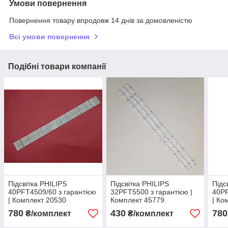
Умови повернення
Повернення товару впродовж 14 днів за домовленістю
Всі умови повернення
Подібні товари компанії
Підсвітка PHILIPS
Підсвітка PHILIPS
Підс
40PFT4509/60 з гарантією
32PFT5500 з гарантією |
40PF
| Комплект 20530
Комплект 45779
| Ко
780
430
780
₴/комплект
₴/комплект