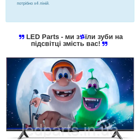
потрібно х4 ліній.
LED Parts
- ми з
їли зуби на
підсвітці змість вас!