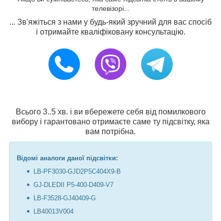
телевізорі...
... Зв'яжіться з нами у будь-який зручний для вас спосіб
і отримайте кваліфіковану консультацію.
Всього 3..5 хв. і ви вбережете себя від помилкового
вибору і гарантовано отримаєте саме ту підсвітку, яка
вам потрібна.
Відомі аналоги даної підсвітки:
LB-PF3030-GJD2P5C404X9-B
GJ-DLEDII P5-400-D409-V7
LB-F3528-GJ40409-G
LB40013V004