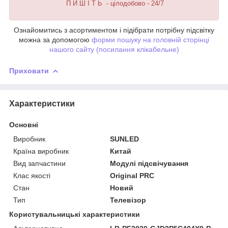
П И Ш І Т Ь - цілодобово - 24/7
Ознайомитись з асортиментом і підібрати потрібну підсвітку
можна за допомогою
форми пошуку на головній сторінці
нашого сайту (посилання клікабельне)
Приховати
Характеристики
Основні
Виробник
SUNLED
Країна виробник
Китай
Вид запчастини
Модулі підсвічування
Клас якості
Original PRC
Стан
Новий
Тип
Телевізор
Користувальницькі характеристики