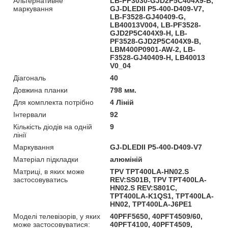
Альтернативне
LB-PF3030-GJD2P5C404X9-B,
маркування
GJ-DLEDII P5-400-D409-V7,
LB-F3528-GJ40409-G,
LB40013V004, LB-PF3528-
GJD2P5C404X9-H, LB-
PF3528-GJD2P5C404X9-B,
LBM400P0901-AW-2, LB-
F3528-GJ40409-H, LB40013
V0_04
Діагональ
40
Довжина планки
798 мм.
Для комплекта потрібно
4 Ліній
Інтервали
92
Кількість діодів на одній
9
лінії
Маркування
GJ-DLEDII P5-400-D409-V7
Матеріал підкладки
алюміній
Матриці, в яких може
TPV TPT400LA-HN02.S
застосовуватись
REV:SS01B, TPV TPT400LA-
HN02.S REV:S801C,
TPT400LA-K1QS1, TPT400LA-
HN02, TPT400LA-J6PE1
Моделі телевізорів, у яких
40PFF5650, 40PFT4509/60,
може застосовуватися:
40PFT4100, 40PFT4509,