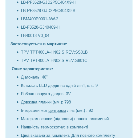
LB-PF3528-GJD2P5C404X9-H
LB-PF3528-GJD2P5C404X9-B
LBM400P0901-AW-2
LB-F3528-GJ40409-H
LB40013 V0_04
Застосовується в мартицях:
TPV TPT400LA-HN02.S REV:SS01B
TPV TPT400LA-HN02.S REV:S801C
Опис характеристик:
Діагональ: 40"
Кількість LED діодів на одній лінії, шт.: 9
Робоча напруга діодов: 3V
Довжина планки (мм.): 798
Інтервали між
центрами
лінз (мм.) : 92
Матеріал основи (підложки) планок: алюминий
Наявність термоскотчу: в комплекті
Ціна вказана за Комплект. Для повного комплекту