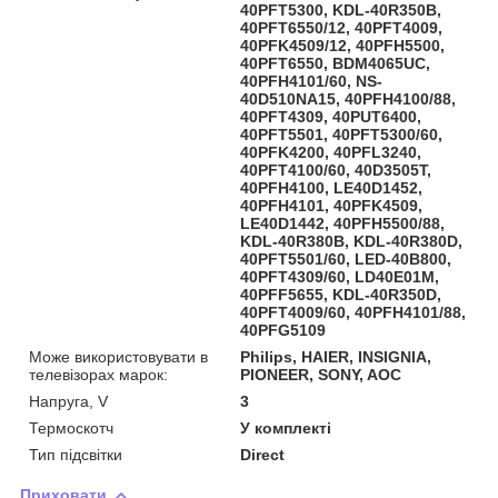
40PFT5300, KDL-40R350B,
40PFT6550/12, 40PFT4009,
40PFK4509/12, 40PFH5500,
40PFT6550, BDM4065UC,
40PFH4101/60, NS-
40D510NA15, 40PFH4100/88,
40PFT4309, 40PUT6400,
40PFT5501, 40PFT5300/60,
40PFK4200, 40PFL3240,
40PFT4100/60, 40D3505T,
40PFH4100, LE40D1452,
40PFH4101, 40PFK4509,
LE40D1442, 40PFH5500/88,
KDL-40R380B, KDL-40R380D,
40PFT5501/60, LED-40B800,
40PFT4309/60, LD40E01M,
40PFF5655, KDL-40R350D,
40PFT4009/60, 40PFH4101/88,
40PFG5109
Може використовувати в
Philips, HAIER, INSIGNIA,
телевізорах марок:
PIONEER, SONY, AOC
Напруга, V
3
Термоскотч
У комплекті
Тип підсвітки
Direct
Приховати