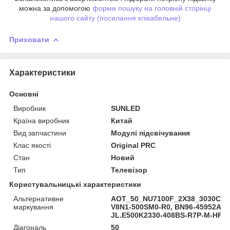
можна за допомогою
форми пошуку на головній сторінці
нашого сайту (посилання клікабельне)
Приховати
Характеристики
Основні
Виробник
SUNLED
Країна виробник
Китай
Вид запчастини
Модулі підсвічування
Клас якості
Original PRC
Стан
Новий
Тип
Телевізор
Користувальницькі характеристики
Альтернативне
AOT_50_NU7100F_2X38_3030C_d6
маркування
V8N1-500SM0-R0, BN96-45952A, L
JL.E500K2330-408BS-R7P-M-HF
Діагональ
50