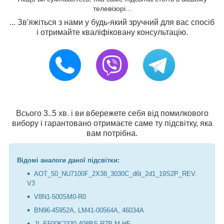
телевізорі...
... Зв'яжіться з нами у будь-який зручний для вас спосіб
і отримайте кваліфіковану консультацію.
Всього 3..5 хв. і ви вбережете себя від помилкового
вибору і гарантовано отримаєте саме ту підсвітку, яка
вам потрібна.
Відомі аналоги даної підсвітки:
AOT_50_NU7100F_2X38_3030C_d6t_2d1_19S2P_REV.
V3
V8N1-500SM0-R0
BN96-45952A, LM41-00564A, 46034A
JL.E500K2330-408BS-R7P-M-HF