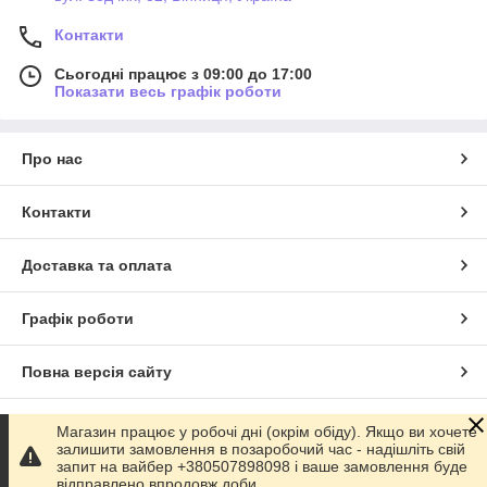
Контакти
Сьогодні працює з 09:00 до 17:00
Показати весь графік роботи
Про нас
Контакти
Доставка та оплата
Графік роботи
Повна версія сайту
Сайт створено на маркетплейсі
Prom.ua
Магазин працює у робочі дні (окрім обіду). Якщо ви хочете
залишити замовлення в позаробочий час - надішліть свій
запит на вайбер +380507898098 і ваше замовлення буде
Політика конфіденційності
відправлено впродовж доби.