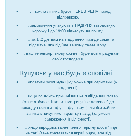
... кожна лінійка будет ПЕРЕВІРЕНА перед
відправкою.
... замовлення упакують в НАДІЙНУ заводськую
коробку і до 19:00 віднесуть на пошту.
... за 1..2 дні вам на відділення прийде саме та
підсвітка, яка підійде вашому телевизору.
... ваш телевізор знову оживе і буде довго радувати
своїх господарів.
Купуючи у нас,будьте спокійні:
... оплатити розумную ціну можна при отриманні (у
відділенні).
... якщо по якійсь причині вам не підійде наш товар
(різне ж буває. Інколи і матриця "не доживає" до
приходу посилки. тфу....тфу...тфу..), ми без зайвих
запитань викупимо підсвітку назад (за умови
збереження її цілісності).
... якщо впродовж гарантійного терміну щось "піде
не так" (таке трапляється вкрай рідко, але від