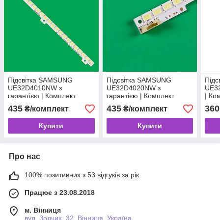
Підсвітка SAMSUNG
Підсвітка SAMSUNG
Під
UE32D4010NW з
UE32D4020NW з
UE32
гарантією | Комплект
гарантією | Комплект
| Ко
96170
94374
435
435
360
₴/комплект
₴/комплект
Купити
Купити
Про нас
100% позитивних з 53 відгуків за рік
Працює з 23.08.2018
м. Вінниця
вул. Зодчих, 32, Вінниця, Україна