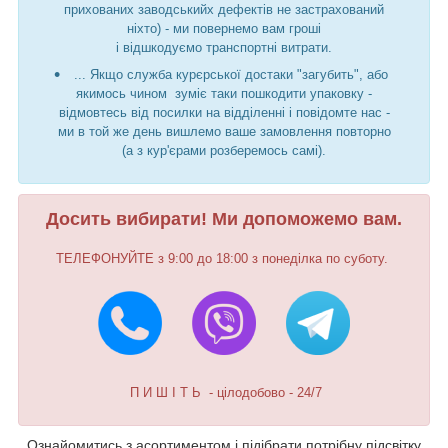
прихованих заводськийх дефектів не застрахований
ніхто) - ми повернемо вам гроші
і відшкодуємо транспортні витрати.
... Якщо служба курєрської достаки "загубить", або
якимось чином зуміє таки пошкодити упаковку -
відмовтесь від посилки на відділенні і повідомте нас -
ми в той же день вишлемо ваше замовлення повторно
(а з кур'єрами розберемось самі).
Досить вибирати! Ми допоможемо вам.
ТЕЛЕФОНУЙТЕ з 9:00 до 18:00 з понеділка по суботу.
П И Ш І Т Ь - цілодобово - 24/7
Ознайомитись з асортиментом і підібрати потрібну підсвітку