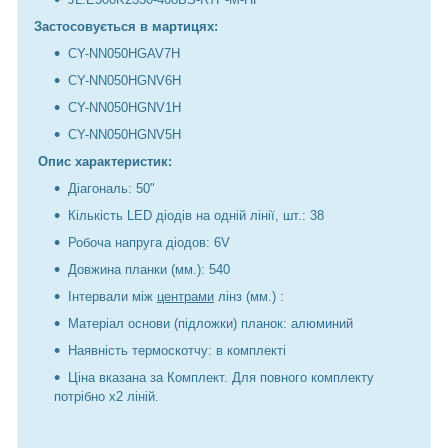
Застосовується в мартицях:
CY-NN050HGAV7H
CY-NN050HGNV6H
CY-NN050HGNV1H
CY-NN050HGNV5H
Опис характеристик:
Діагональ: 50"
Кількість LED діодів на одній лінії, шт.: 38
Робоча напруга діодов: 6V
Довжина планки (мм.): 540
Інтервали між
центрами
лінз (мм.) :
Матеріал основи (підложки) планок: алюминий
Наявність термоскотчу: в комплекті
Ціна вказана за Комплект. Для повного комплекту
потрібно х2 ліній.