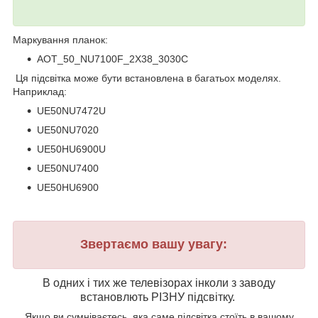
Маркування планок:
AOT_50_NU7100F_2X38_3030C
Ця підсвітка може бути встановлена в багатьох моделях.
Наприклад:
UE50NU7472U
UE50NU7020
UE50HU6900U
UE50NU7400
UE50HU6900
Звертаємо вашу увагу:
В одних і тих же телевізорах інколи з заводу
встановлють РІЗНУ підсвітку.
Якщо ви сумніваєтесь, яка саме підсвітка стоїть в вашому