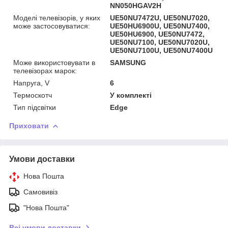
NN050HGAV2H
Моделі телевізорів, у яких
UE50NU7472U, UE50NU7020,
може застосовуватися:
UE50HU6900U, UE50NU7400,
UE50HU6900, UE50NU7472,
UE50NU7100, UE50NU7020U,
UE50NU7100U, UE50NU7400U
Може використовувати в
SAMSUNG
телевізорах марок:
Напруга, V
6
Термоскотч
У комплекті
Тип підсвітки
Edge
Приховати
Умови доставки
Нова Пошта
Самовивіз
"Нова Пошта"
Всі умови доставки