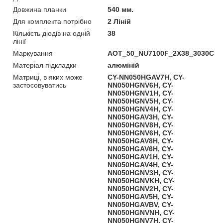
Довжина планки
540 мм.
Для комплекта потрібно
2 Ліній
Кількість діодів на одній
38
лінії
Маркування
AOT_50_NU7100F_2X38_3030C
Матеріал підкладки
алюміній
Матриці, в яких може
CY-NN050HGAV7H, CY-
застосовуватись
NN050HGNV6H, CY-
NN050HGNV1H, CY-
NN050HGNV5H, CY-
NN050HGNV4H, CY-
NN050HGAV3H, CY-
NN050HGNV8H, CY-
NN050HGNV6H, CY-
NN050HGAV8H, CY-
NN050HGAV6H, CY-
NN050HGAV1H, CY-
NN050HGAV4H, CY-
NN050HGNV3H, CY-
NN050HGNVKH, CY-
NN050HGNV2H, CY-
NN050HGAV5H, CY-
NN050HGAVBV, CY-
NN050HGNVNH, CY-
NN050HGNV7H, CY-