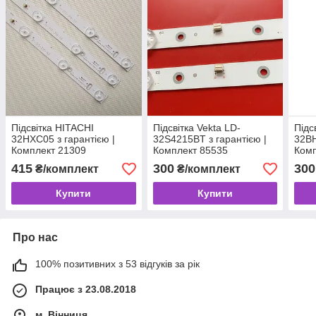
Підсвітка HITACHI
Підсвітка Vekta LD-
Підс
32HXC05 з гарантією |
32S4215BT з гарантією |
32BH
Комплект 21309
Комплект 85535
Комп
415
300
300
₴/комплект
₴/комплект
Купити
Купити
Про нас
100% позитивних з 53 відгуків за рік
Працює з 23.08.2018
м. Вінниця