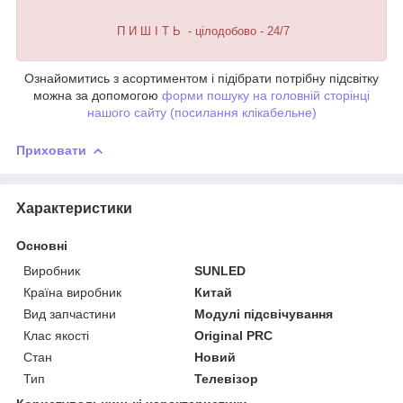
П И Ш І Т Ь - цілодобово - 24/7
Ознайомитись з асортиментом і підібрати потрібну підсвітку
можна за допомогою
форми пошуку на головній сторінці
нашого сайту (посилання клікабельне)
Приховати
Характеристики
Основні
Виробник
SUNLED
Країна виробник
Китай
Вид запчастини
Модулі підсвічування
Клас якості
Original PRC
Стан
Новий
Тип
Телевізор