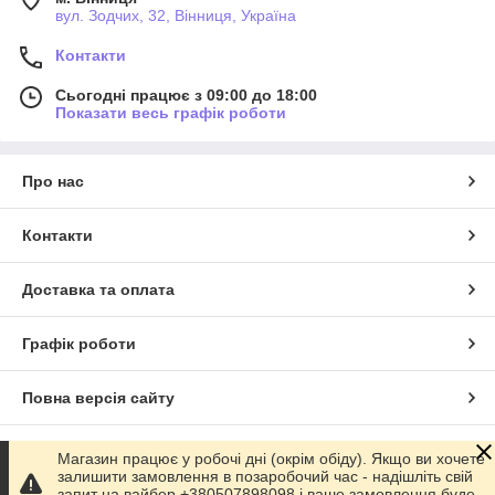
вул. Зодчих, 32, Вінниця, Україна
Контакти
Сьогодні працює з 09:00 до 18:00
Показати весь графік роботи
Про нас
Контакти
Доставка та оплата
Графік роботи
Повна версія сайту
Сайт створено на маркетплейсі
Prom.ua
Магазин працює у робочі дні (окрім обіду). Якщо ви хочете
залишити замовлення в позаробочий час - надішліть свій
запит на вайбер +380507898098 і ваше замовлення буде