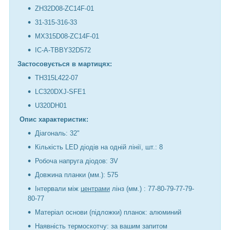
ZH32D08-ZC14F-01
31-315-316-33
MX315D08-ZC14F-01
IC-A-TBBY32D572
Застосовується в мартицях:
TH315L422-07
LC320DXJ-SFE1
U320DH01
Опис характеристик:
Діагональ: 32"
Кількість LED діодів на одній лінії, шт.: 8
Робоча напруга діодов: 3V
Довжина планки (мм.): 575
Інтервали між
центрами
лінз (мм.) : 77-80-79-77-79-
80-77
Матеріал основи (підложки) планок: алюминий
Наявність термоскотчу: за вашим запитом