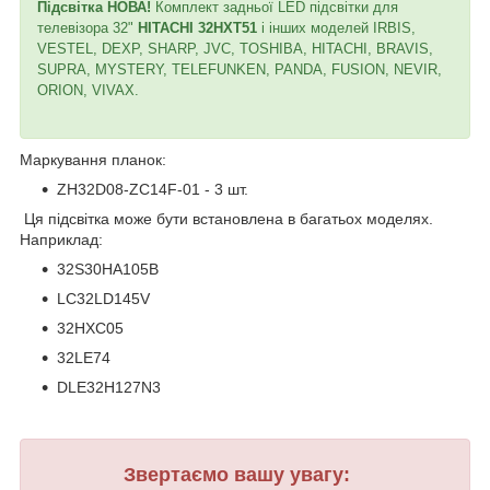
Підсвітка НОВА!
Комплект задньої LED підсвітки для
телевізора 32"
HITACHI 32HXT51
і інших моделей IRBIS,
VESTEL, DEXP, SHARP, JVC, TOSHIBA, HITACHI, BRAVIS,
SUPRA, MYSTERY, TELEFUNKEN, PANDA, FUSION, NEVIR,
ORION, VIVAX.
Маркування планок:
ZH32D08-ZC14F-01 - 3 шт.
Ця підсвітка може бути встановлена в багатьох моделях.
Наприклад:
32S30HA105B
LC32LD145V
32HXC05
32LE74
DLE32H127N3
Звертаємо вашу увагу: