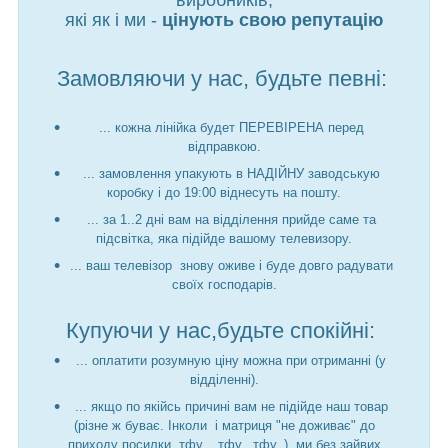
які як і ми -
цінують свою репутацію
Замовляючи у нас, будьте певні:
... кожна лінійка будет ПЕРЕВІРЕНА перед
відправкою.
... замовлення упакують в НАДІЙНУ заводськую
коробку і до 19:00 віднесуть на пошту.
... за 1..2 дні вам на відділення прийде саме та
підсвітка, яка підійде вашому телевизору.
... ваш телевізор знову оживе і буде довго радувати
своїх господарів.
Купуючи у нас,будьте спокійні:
... оплатити розумную ціну можна при отриманні (у
відділенні).
... якщо по якійсь причині вам не підійде наш товар
(різне ж буває. Інколи і матриця "не доживає" до
приходу посилки. тфу....тфу...тфу..), ми без зайвих