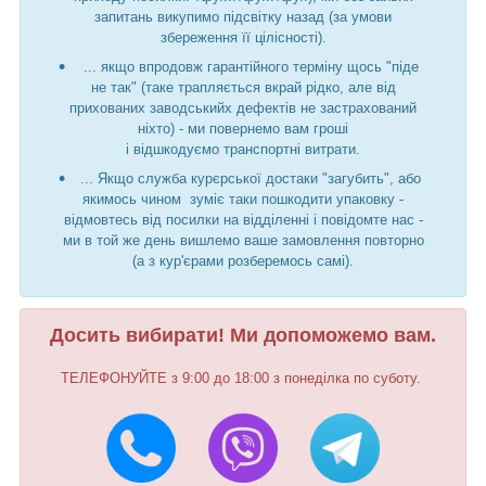
запитань викупимо підсвітку назад (за умови
збереження її цілісності).
... якщо впродовж гарантійного терміну щось "піде
не так" (таке трапляється вкрай рідко, але від
прихованих заводськийх дефектів не застрахований
ніхто) - ми повернемо вам гроші
і відшкодуємо транспортні витрати.
... Якщо служба курєрської достаки "загубить", або
якимось чином зуміє таки пошкодити упаковку -
відмовтесь від посилки на відділенні і повідомте нас -
ми в той же день вишлемо ваше замовлення повторно
(а з кур'єрами розберемось самі).
Досить вибирати! Ми допоможемо вам.
ТЕЛЕФОНУЙТЕ з 9:00 до 18:00 з понеділка по суботу.