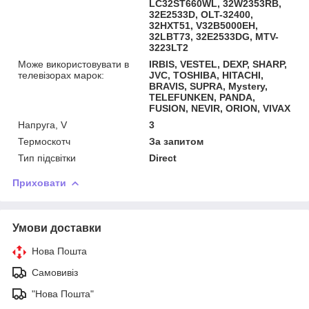
LC32ST660WL, 32W2353RB,
32E2533D, OLT-32400,
32HXT51, V32B5000EH,
32LBT73, 32E2533DG, MTV-
3223LT2
Може використовувати в
IRBIS, VESTEL, DEXP, SHARP,
телевізорах марок:
JVC, TOSHIBA, HITACHI,
BRAVIS, SUPRA, Mystery,
TELEFUNKEN, PANDA,
FUSION, NEVIR, ORION, VIVAX
Напруга, V
3
Термоскотч
За запитом
Тип підсвітки
Direct
Приховати
Умови доставки
Нова Пошта
Самовивіз
"Нова Пошта"