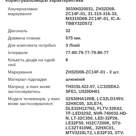
Користувальницькі характеристики
Альтернативне
303XH320031, ZH32D08-
маркування
ZC14F-01, 31-315-316-33,
MX315D08-ZC14F-01, IC-A-
TBBY32D572
Діагональ
32
Довжина планки
575 мм.
Для комплекта потрібно
3 Ліній
Інтервали
77-80-79-77-79-80-77
Кількість діодів на одній
8
лінії
Маркування
ZH32D08-ZC14F-01 - 3 шт.
Матеріал підкладки
алюміній
Матриці, в яких може
TH315L422-07, LC320DXJ-
застосовуватись
SFE1, U320DH01
Моделі телевізорів, у яких
32S30HA105B, LC32LD145V,
може застосовуватися:
32HXC05, 32LE74,
DLE32H127N3, FLTV-32K62,
TF-LED32S2, NVR-740032-HD-
N, LT-32C350, LED-32P26,
LE32F50, H32C7200K, STV-
LC32T410WL, 32HXC01,
MTV3226LT2, LE32F33, STV-