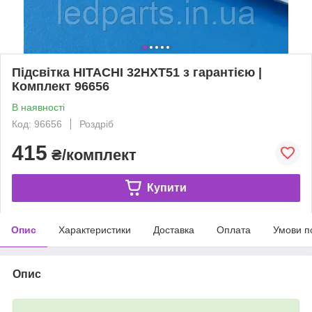
Підсвітка HITACHI 32HXT51 з гарантією |
Комплект 96656
В наявності
Код: 96656
Роздріб
415
₴/комплект
Купити
Опис
Характеристики
Доставка
Оплата
Умови п
Опис