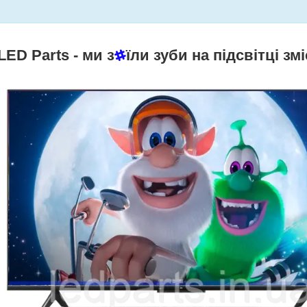
LED Parts
- ми з
їли зуби на підсвітці змі