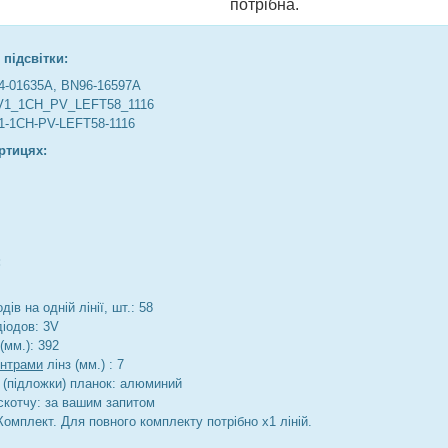
потрібна.
 підсвітки:
4-01635A, BN96-16597A
V1_1CH_PV_LEFT58_1116
1-1CH-PV-LEFT58-1116
ртицях:
:
дів на одній лінії, шт.: 58
діодов: 3V
(мм.): 392
ентрами
лінз (мм.) : 7
 (підложки) планок: алюминий
скотчу: за вашим запитом
Комплект. Для повного комплекту потрібно х1 ліній.