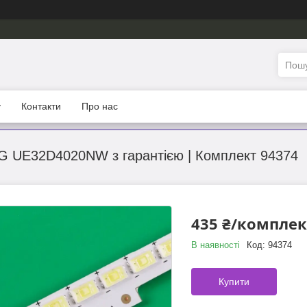
у
Контакти
Про нас
G UE32D4020NW з гарантією | Комплект 94374
435 ₴/комплек
В наявності
Код:
94374
Купити