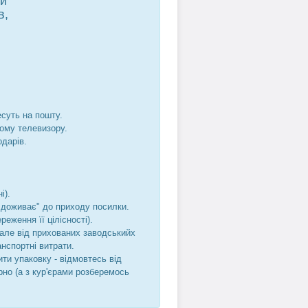
ти
в,
есуть на пошту.
шому телевизору.
одарів.
і).
не доживає" до приходу посилки.
реження її цілісності).
, але від прихованих заводськийх
анспортні витрати.
ти упаковку - відмовтесь від
рно (а з кур'єрами розберемось