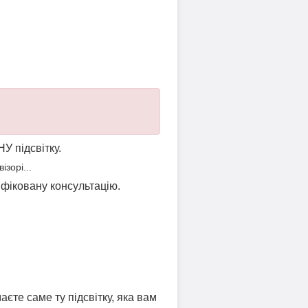
НУ підсвітку.
зорі...
ліфіковану консультацію.
аєте саме ту підсвітку, яка вам