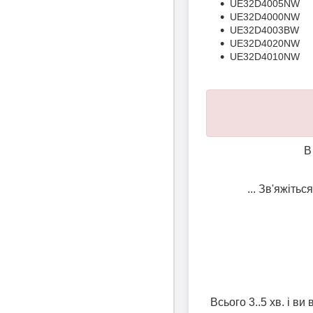
UE32D4005NW
UE32D4000NW
UE32D4003BW
UE32D4020NW
UE32D4010NW
В
... Зв'яжіть
Всього 3..5 хв. і в