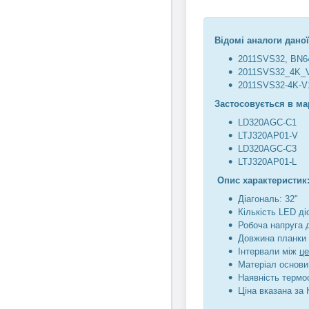
Відомі аналоги даної
2011SVS32, BN6
2011SVS32_4K_
2011SVS32-4K-V
Застосовується в ма
LD320AGC-C1
LTJ320AP01-V
LD320AGC-C3
LTJ320AP01-L
Опис характеристик
Діагональ: 32"
Кількість LED діо
Робоча напруга 
Довжина планки 
Інтервали між
ц
Матеріал основи
Наявність термо
Ціна вказана за 