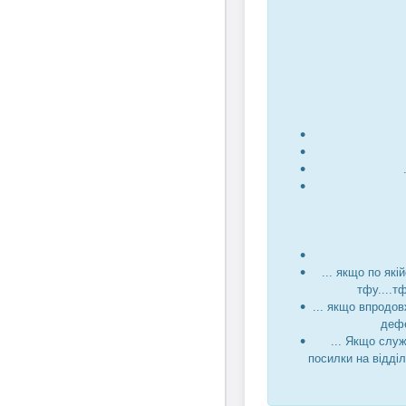
... якщо по які
тфу....т
... якщо впродов
дефе
... Якщо служ
посилки на відді