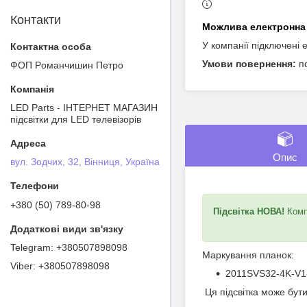
Контакти
У компанії підключені 
п
ФОП Poмaнчишин Пeтрo
LED Parts - ІНТЕРНЕТ МАГАЗИН
підсвітки для LED телевізорів
Опис
вул. Зодчих, 32, Вінниця, Україна
+380 (50) 789-80-98
Підсвітка НОВА!
Компл
+380507898098
Маркування планок:
+380507898098
2011SVS32-4K-V1
Ця підсвітка може бут