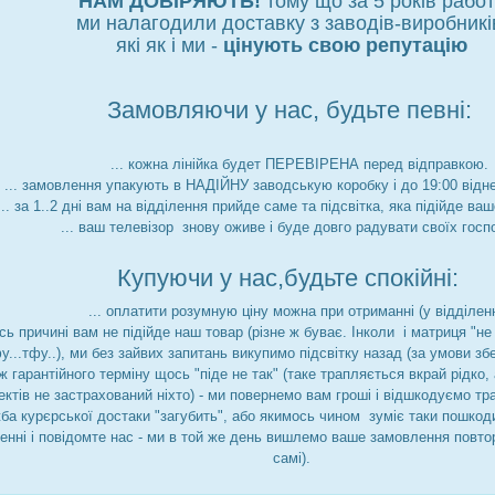
НАМ ДОВІРЯЮТЬ!
тому що за 5 років рабо
ми налагодили доставку з заводів-виробникі
які як і ми -
цінують свою репутацію
Замовляючи у нас, будьте певні:
... кожна лінійка будет ПЕРЕВІРЕНА перед відправкою.
... замовлення упакують в НАДІЙНУ заводськую коробку і до 19:00 відн
... за 1..2 дні вам на відділення прийде саме та підсвітка, яка підійде ва
... ваш телевізор знову оживе і буде довго радувати своїх госп
Купуючи у нас,будьте спокійні:
... оплатити розумную ціну можна при отриманні (у відділенн
йсь причині вам не підійде наш товар (різне ж буває. Інколи і матриця "
фу...тфу..), ми без зайвих запитань викупимо підсвітку назад (за умови збе
ж гарантійного терміну щось "піде не так" (таке трапляється вкрай рідко
ктів не застрахований ніхто) - ми повернемо вам гроші і відшкодуємо тр
ба курєрської достаки "загубить", або якимось чином зуміє таки пошкоди
ленні і повідомте нас - ми в той же день вишлемо ваше замовлення повто
самі).