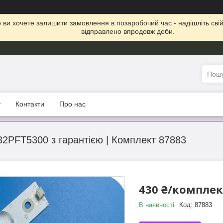
що ви хочете залишити замовлення в позаробочий час - надішліть св
відправлено впродовж доби.
у
Контакти
Про нас
32PFT5300 з гарантією | Комплект 87883
430 ₴/комплек
В наявності
Код:
87883