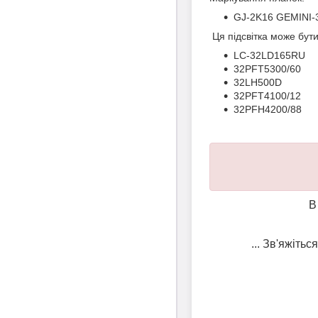
GJ-2K16 GEMINI-
Ця підсвітка може бут
LC-32LD165RU
32PFT5300/60
32LH500D
32PFT4100/12
32PFH4200/88
В
... Зв'яжіть