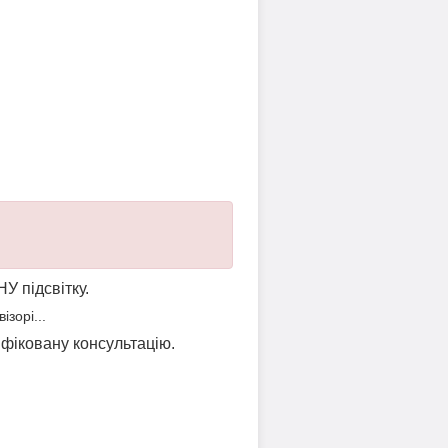
НУ підсвітку.
зорі...
ліфіковану консультацію.