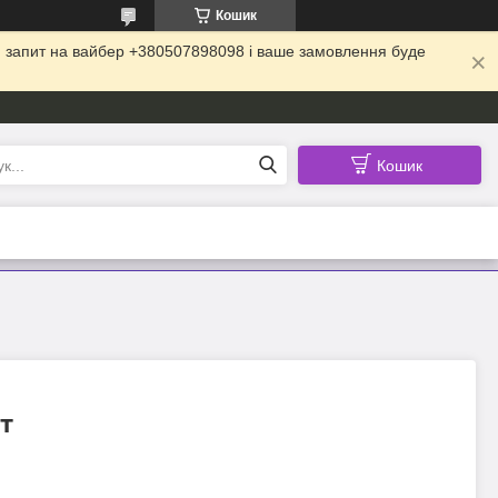
Кошик
ій запит на вайбер +380507898098 і ваше замовлення буде
Кошик
т