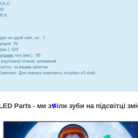
SGA.G
29
M0.K
:
дів на одній лінії, шт.: 7
діодов: 3V
(мм.): 620
ентрами
лінз (мм.) : 93
 (підложки) планок: алюминий
скотчу: за вашим запитом
Комплект. Для повного комплекту потрібно х3 ліній.
LED Parts
- ми з
їли зуби на підсвітці змі