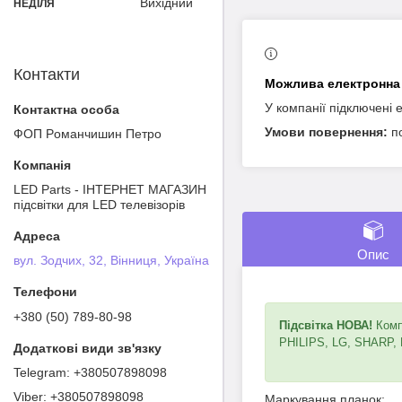
Вихідний
НЕДІЛЯ
Контакти
У компанії підключені 
п
ФОП Poмaнчишин Пeтрo
LED Parts - ІНТЕРНЕТ МАГАЗИН
підсвітки для LED телевізорів
Опис
вул. Зодчих, 32, Вінниця, Україна
+380 (50) 789-80-98
Підсвітка НОВА!
Компл
PHILIPS, LG, SHARP,
+380507898098
+380507898098
Маркування планок: