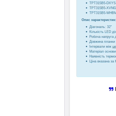
TPT315B5-DXY
TPT315B5-XVN0
TPT315B5-WHB
Опис характеристик
Діагональ: 32"
Кількість LED діо
Робоча напруга 
Довжина планки 
Інтервали між
ц
Матеріал основи
Наявність термо
Ціна вказана за 