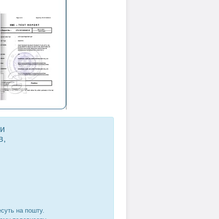
ти
в,
есуть на пошту.