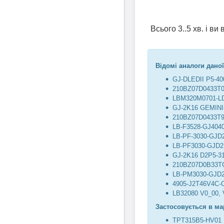
Всього 3..5 хв. і в
Відомі аналоги даної
GJ-DLEDII P5-40
210BZ07D0433T
LBM320M0701-LD-
GJ-2K16 GEMINI-
210BZ07D0433T
LB-F3528-GJ404
LB-PF-3030-GJD
LB-PF3030-GJD
GJ-2K16 D2P5-31
210BZ07D0B33T
LB-PM3030-GJD
4905-J2T46V4C-
LB32080 V0_00, 
Застосовується в ма
TPT315B5-HV01