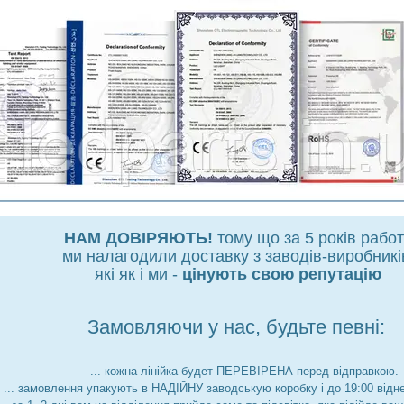
НАМ ДОВІРЯЮТЬ!
тому що за 5 років рабо
ми налагодили доставку з заводів-виробникі
які як і ми -
цінують свою репутацію
Замовляючи у нас, будьте певні:
... кожна лінійка будет ПЕРЕВІРЕНА перед відправкою.
... замовлення упакують в НАДІЙНУ заводськую коробку і до 19:00 відн