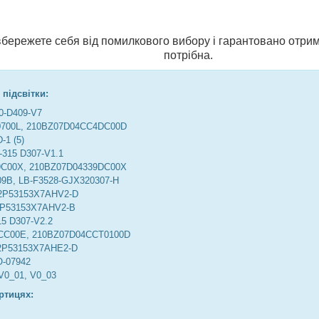
и вбережете себя від помилкового вибору і гарантовано отрим
потрібна.
 підсвітки:
0-D409-V7
0700L, 210BZ07D04CC4DC00D
1 (5)
315 D307-V1.1
9C00X, 210BZ07D04339DC00X
09B, LB-F3528-GJX320307-H
2P53153X7AHV2-D
2P53153X7AHV2-B
5 D307-V2.2
CC00E, 210BZ07D04CCT0100D
2P53153X7AHE2-D
O-07942
V0_01, V0_03
ртицях: