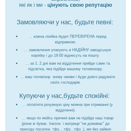
які як і ми -
цінують свою репутацію
Замовляючи у нас, будьте певні:
... кожна лінійка будет ПЕРЕВІРЕНА перед
відправкою.
... замовлення упакують в НАДІЙНУ заводськую
коробку і до 19:00 віднесуть на пошту.
... за 1..2 дні вам на відділення прийде саме та
підсвітка, яка підійде вашому телевизору.
... ваш телевізор знову оживе і буде довго радувати
своїх господарів.
Купуючи у нас,будьте спокійні:
... оплатити розумную ціну можна при отриманні (у
відділенні).
... якщо по якійсь причині вам не підійде наш товар
(різне ж буває. Інколи і матриця "не доживає" до
приходу посилки. тфу....тфу...тфу..), ми без зайвих