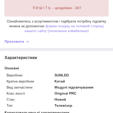
П И Ш І Т Ь - цілодобово - 24/7
Ознайомитись з асортиментом і підібрати потрібну підсвітку
можна за допомогою
форми пошуку на головній сторінці
нашого сайту (посилання клікабельне)
Приховати
Характеристики
Основні
Виробник
SUNLED
Країна виробник
Китай
Вид запчастини
Модулі підсвічування
Клас якості
Original PRC
Стан
Новий
Тип
Телевізор
Користувальницькі характеристики