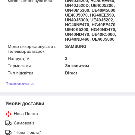
може застосовуватися:
UN40J5200, HG40EE460,
UN40J520D, UE40J5200,
UN40M5300, UE40M5000,
UE40J5070, HG40EE590,
UN40J5300, UE40J5202,
HG40NE470, HG40EE470,
UE40K5200, HG40ND470,
UN40ND470, UE40K5000,
HG40ND460, UE40J5000
Може використовувати в
SAMSUNG
телевізорах марок:
Напруга, V
3
Термоскотч
За запитом
Тип підсвітки
Direct
Приховати
Умови доставки
Нова Пошта
Самовивіз
"Нова Пошта"