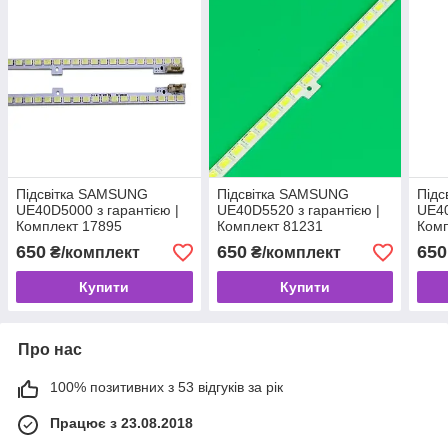
Підсвітка SAMSUNG
Підсвітка SAMSUNG
Під
UE40D5000 з гарантією |
UE40D5520 з гарантією |
UE40
Комплект 17895
Комплект 81231
Комп
650
650
650
₴/комплект
₴/комплект
Купити
Купити
Про нас
100% позитивних з 53 відгуків за рік
Працює з 23.08.2018