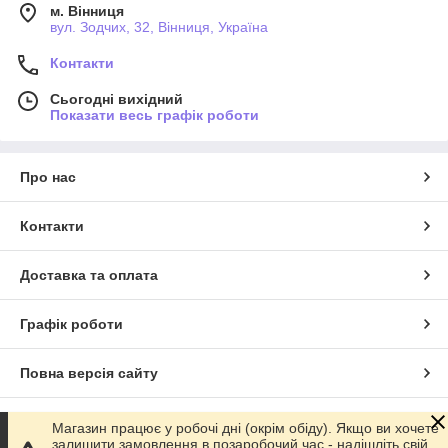
м. Вінниця
вул. Зодчих, 32, Вінниця, Україна
Контакти
Сьогодні вихідний
Показати весь графік роботи
Про нас
Контакти
Доставка та оплата
Графік роботи
Повна версія сайту
Сайт створено на маркетплейсі
Prom.ua
Магазин працює у робочі дні (окрім обіду). Якщо ви хочете
залишити замовлення в позаробочий час - надішліть свій