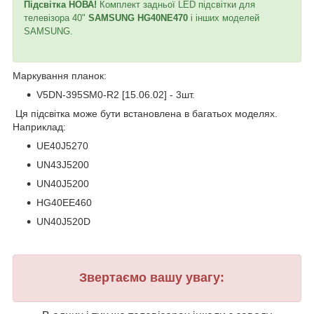
Підсвітка НОВА!
Комплект задньої LED підсвітки для
телевізора 40"
SAMSUNG HG40NE470
і інших моделей
SAMSUNG.
Маркування планок:
V5DN-395SM0-R2 [15.06.02] - 3шт.
Ця підсвітка може бути встановлена в багатьох моделях.
Наприклад:
UE40J5270
UN43J5200
UN40J5200
HG40EE460
UN40J520D
Звертаємо вашу увагу: