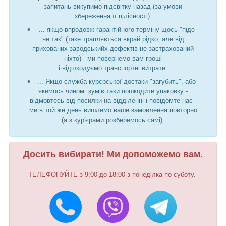
запитань викупимо підсвітку назад (за умови
збереження її цілісності).
... якщо впродовж гарантійного терміну щось "піде
не так" (таке трапляється вкрай рідко, але від
прихованих заводськийх дефектів не застрахований
ніхто) - ми повернемо вам гроші
і відшкодуємо транспортні витрати.
... Якщо служба курєрської достаки "загубить", або
якимось чином зуміє таки пошкодити упаковку -
відмовтесь від посилки на відділенні і повідомте нас -
ми в той же день вишлемо ваше замовлення повторно
(а з кур'єрами розберемось самі).
Досить вибирати! Ми допоможемо вам.
ТЕЛЕФОНУЙТЕ з 9:00 до 18:00 з понеділка по суботу.