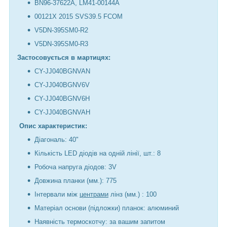
BN96-37622A, LM41-00144A
00121X 2015 SVS39.5 FCOM
V5DN-395SM0-R2
V5DN-395SM0-R3
Застосовується в мартицях:
CY-JJ040BGNVAN
CY-JJ040BGNV6V
CY-JJ040BGNV6H
CY-JJ040BGNVAH
Опис характеристик:
Діагональ: 40"
Кількість LED діодів на одній лінії, шт.: 8
Робоча напруга діодов: 3V
Довжина планки (мм.): 775
Інтервали між
центрами
лінз (мм.) : 100
Матеріал основи (підложки) планок: алюминий
Наявність термоскотчу: за вашим запитом