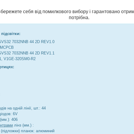
и вбережете себя від помилкового вибору і гарантовано отрим
потрібна.
 підсвітки:
VS32 7032NNB 44 2D REV1.0
-MCPCB
VS32 7032NNB 44 2D REV1.1
1, V1GE-320SM0-R2
ртицях:
:
дів на одній лінії, шт.: 44
діодов: 6V
(мм.): 406
ентрами
лінз (мм.) :
 (підложки) планок: алюминий