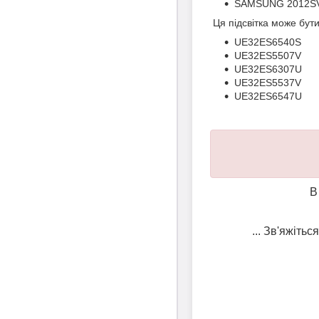
SAMSUNG 2012SV
Ця підсвітка може бут
UE32ES6540S
UE32ES5507V
UE32ES6307U
UE32ES5537V
UE32ES6547U
В
... Зв'яжіть