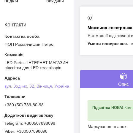
Вихідний
НЕДІЛЯ
Контакти
У компанії підключені 
п
ФОП Poмaнчишин Пeтрo
LED Parts - ІНТЕРНЕТ МАГАЗИН
підсвітки для LED телевізорів
Опис
вул. Зодчих, 32, Вінниця, Україна
+380 (50) 789-80-98
Підсвітка НОВА!
Компл
+380507898098
Маркування планок:
+380507898098