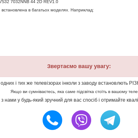
S32 7032NNB 44 2D REV1.0
и встановлена в багатьох моделях. Наприклад:
Звертаємо вашу увагу:
 одних і тих же телевізорах інколи з заводу встановлють РІЗ
Якщо ви сумніваєтесь, яка саме підсвітка стоїть в вашому телеві
ся з нами у будь-який зручний для вас спосіб і отримайте ква