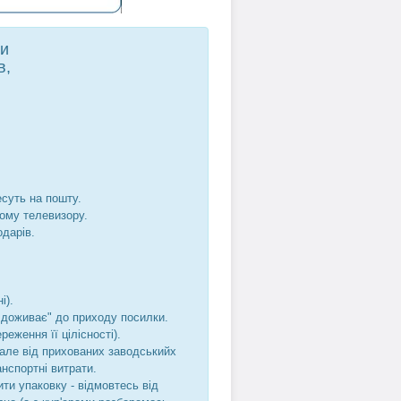
ти
в,
есуть на пошту.
шому телевизору.
одарів.
і).
не доживає" до приходу посилки.
реження її цілісності).
, але від прихованих заводськийх
анспортні витрати.
ти упаковку - відмовтесь від