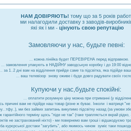
НАМ ДОВІРЯЮТЬ!
тому що за 5 років рабо
ми налагодили доставку з заводів-виробникі
які як і ми -
цінують свою репутацію
Замовляючи у нас, будьте певні:
... кожна лінійка будет ПЕРЕВІРЕНА перед відправкою.
... замовлення упакують в НАДІЙНУ заводськую коробку і до 19:00 відн
... за 1..2 дні вам на відділення прийде саме та підсвітка, яка підійде ва
... ваш телевізор знову оживе і буде довго радувати своїх госп
Купуючи у нас,будьте спокійні:
... оплатити розумную ціну можна при отриманні (у відділенн
йсь причині вам не підійде наш товар (різне ж буває. Інколи і матриця "
фу...тфу..), ми без зайвих запитань викупимо підсвітку назад (за умови збе
ж гарантійного терміну щось "піде не так" (таке трапляється вкрай рідко
ктів не застрахований ніхто) - ми повернемо вам гроші і відшкодуємо тр
ба курєрської достаки "загубить", або якимось чином зуміє таки пошкоди