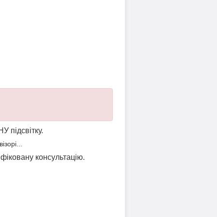
НУ підсвітку.
зорі...
ліфіковану консультацію.