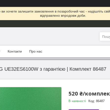
що ви хочете залишити замовлення в позаробочий час - надішліть св
відправлено впродовж доби.
у
Контакти
Про нас
G UE32ES6100W з гарантією | Комплект 86487
520 ₴/комплек
В наявності
Код:
86487