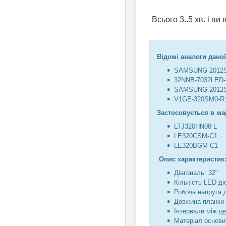
Всього 3..5 хв. і в
Відомі аналоги даної
SAMSUNG 2012S
32NNB-7032LED
SAMSUNG 2012S
V1GE-320SM0-R
Застосовується в ма
LTJ320HN08-L
LE320CSM-C1
LE320BGM-C1
Опис характеристик
Діагональ: 32"
Кількість LED діо
Робоча напруга 
Довжина планки 
Інтервали між
ц
Матеріал основи