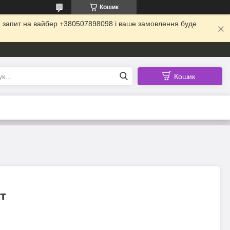
Кошик
ій запит на вайбер +380507898098 і ваше замовлення буде
Кошик
т