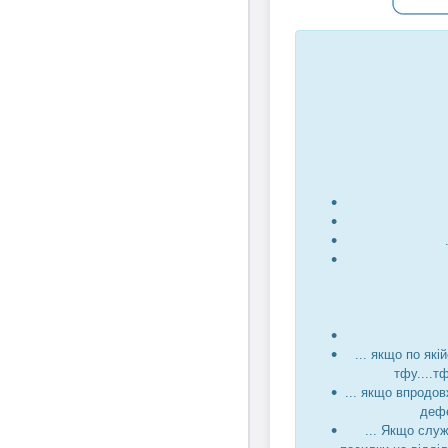
... якщо по які
тфу....т
... якщо впродов
дефе
... Якщо служ