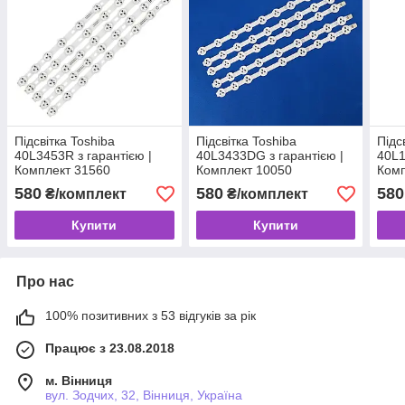
Підсвітка Toshiba
Підсвітка Toshiba
Підс
40L3453R з гарантією |
40L3433DG з гарантією |
40L1
Комплект 31560
Комплект 10050
Комп
580
580
580
₴/комплект
₴/комплект
Купити
Купити
Про нас
100% позитивних з 53 відгуків за рік
Працює з 23.08.2018
м. Вінниця
вул. Зодчих, 32, Вінниця, Україна