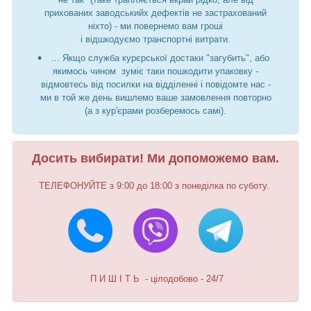
прихованих заводськийх дефектів не застрахований
ніхто) - ми повернемо вам гроші
і відшкодуємо транспортні витрати.
... Якщо служба курєрської достаки "загубить", або
якимось чином зуміє таки пошкодити упаковку -
відмовтесь від посилки на відділенні і повідомте нас -
ми в той же день вишлемо ваше замовлення повторно
(а з кур'єрами розберемось самі).
Досить вибирати! Ми допоможемо вам.
ТЕЛЕФОНУЙТЕ з 9:00 до 18:00 з понеділка по суботу.
П И Ш І Т Ь - цілодобово - 24/7