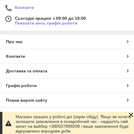
Контакти
Сьогодні працює з 09:00 до 18:00
Показати весь графік роботи
Про нас
Контакти
Доставка та оплата
Графік роботи
Повна версія сайту
Сайт створено на маркетплейсі
Prom.ua
Магазин працює у робочі дні (окрім обіду). Якщо ви хочете
залишити замовлення в позаробочий час - надішліть свій
запит на вайбер +380507898098 і ваше замовлення буде
Політика конфіденційності
відправлено впродовж доби.