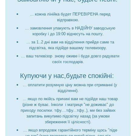
... кожна лінійка будет ПЕРЕВІРЕНА перед
відправкою.
... замовлення упакують в НАДІЙНУ заводськую
коробку і до 19:00 віднесуть на пошту.
... за 1..2 дні вам на відділення прийде саме та
підсвітка, яка підійде вашому телевизору.
... ваш телевізор знову оживе і буде довго радувати
своїх господарів.
Купуючи у нас,будьте спокійні:
... оплатити розумную ціну можна при отриманні (у
відділенні).
... якщо по якійсь причині вам не підійде наш товар
(різне ж буває. Інколи і матриця "не доживає" до
приходу посилки. тфу....тфу...тфу..), ми без зайвих
запитань викупимо підсвітку назад (за умови
збереження її цілісності).
... якщо впродовж гарантійного терміну щось "піде
не так" (таке трапляється вкрай рідко, але від