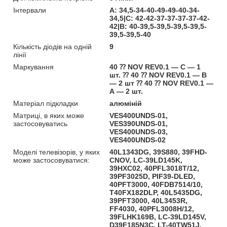
Інтервали
А: 34,5-34-40-49-49-40-34-
34,5|С: 42-42-37-37-37-37-42-
42|В: 40-39,5-39,5-39,5-39,5-
39,5-39,5-40
Кількість діодів на одній
9
лінії
Маркування
40 ⁇ NOV REV0.1 — С — 1
шт. ⁇ 40 ⁇ NOV REV0.1 — В
— 2 шт ⁇ 40 ⁇ NOV REV0.1 —
А — 2 шт.
Матеріал підкладки
алюміній
Матриці, в яких може
VES400UNDS-01,
застосовуватись
VES390UNDS-01,
VES400UNDS-03,
VES400UNDS-02
Моделі телевізорів, у яких
40L1343DG, 39S880, 39FHD-
може застосовуватися:
CNOV, LC-39LD145K,
39HXC02, 40PFL3018T/12,
39PF3025D, PIF39-DLED,
40PFT3000, 40FDB7514/10,
T40FX182DLP, 40L5435DG,
39PFT3000, 40L3453R,
FF4030, 40PFL3008H/12,
39FLHK169B, LC-39LD145V,
D39F185N3C, LT-40TW51J,