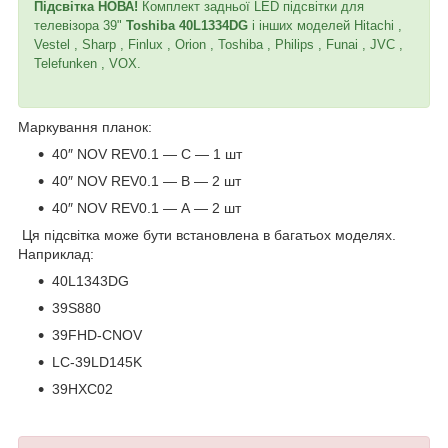
Підсвітка НОВА!
Комплект задньої LED підсвітки для
телевізора 39"
Toshiba 40L1334DG
і інших моделей Hitachi ,
Vestel , Sharp , Finlux , Orion , Toshiba , Philips , Funai , JVC ,
Telefunken , VOX.
Маркування планок:
40″ NOV REV0.1 — С — 1 шт
40″ NOV REV0.1 — В — 2 шт
40″ NOV REV0.1 — А — 2 шт
Ця підсвітка може бути встановлена в багатьох моделях.
Наприклад:
40L1343DG
39S880
39FHD-CNOV
LC-39LD145K
39HXC02