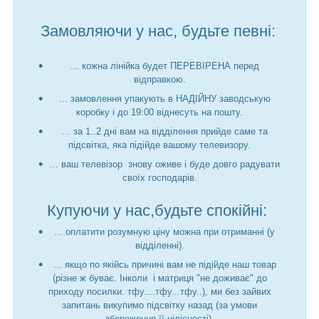
Замовляючи у нас, будьте певні:
... кожна лінійка будет ПЕРЕВІРЕНА перед
відправкою.
... замовлення упакують в НАДІЙНУ заводськую
коробку і до 19:00 віднесуть на пошту.
... за 1..2 дні вам на відділення прийде саме та
підсвітка, яка підійде вашому телевизору.
... ваш телевізор знову оживе і буде довго радувати
своїх господарів.
Купуючи у нас,будьте спокійні:
... оплатити розумную ціну можна при отриманні (у
відділенні).
... якщо по якійсь причині вам не підійде наш товар
(різне ж буває. Інколи і матриця "не доживає" до
приходу посилки. тфу....тфу...тфу..), ми без зайвих
запитань викупимо підсвітку назад (за умови
збереження її цілісності).