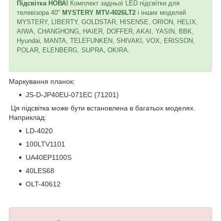
Підсвітка НОВА!
Комплект задньої LED підсвітки для
телевізора 40"
MYSTERY MTV-4026LT2
і інших моделей
MYSTERY, LIBERTY, GOLDSTAR, HISENSE, ORION, HELIX,
AIWA, CHANGHONG, HAIER, DOFFER, AKAI, YASIN, BBK,
Hyundai, MANTA, TELEFUNKEN, SHIVAKI, VOX, ERISSON,
POLAR, ELENBERG, SUPRA, OKIRA.
Маркування планок:
JS-D-JP40EU-071EC (71201)
Ця підсвітка може бути встановлена в багатьох моделях.
Наприклад:
LD-4020
100LTV1101
UA40EP1100S
40LES68
OLT-40612