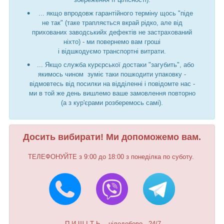
... якщо впродовж гарантійного терміну щось "піде
не так" (таке трапляється вкрай рідко, але від
прихованих заводськийх дефектів не застрахований
ніхто) - ми повернемо вам гроші
і відшкодуємо транспортні витрати.
... Якщо служба курєрської достаки "загубить", або
якимось чином зуміє таки пошкодити упаковку -
відмовтесь від посилки на відділенні і повідомте нас -
ми в той же день вишлемо ваше замовлення повторно
(а з кур'єрами розберемось самі).
Досить вибирати! Ми допоможемо вам.
ТЕЛЕФОНУЙТЕ з 9:00 до 18:00 з понеділка по суботу.
П И Ш І Т Ь - цілодобово - 24/7