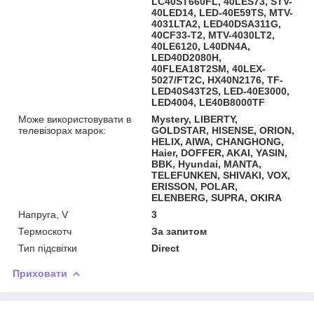
LC40ST660FL, 40LES73, STV-
40LED14, LED-40E59TS, MTV-
4031LTA2, LED40DSA311G,
40CF33-T2, MTV-4030LT2,
40LE6120, L40DN4A,
LED40D2080H,
40FLEA18T2SM, 40LEX-
5027/FT2C, HX40N2176, TF-
LED40S43T2S, LED-40E3000,
LED4004, LE40B8000TF
Може використовувати в
Mystery, LIBERTY,
телевізорах марок:
GOLDSTAR, HISENSE, ORION,
HELIX, AIWA, CHANGHONG,
Haier, DOFFER, AKAI, YASIN,
BBK, Hyundai, MANTA,
TELEFUNKEN, SHIVAKI, VOX,
ERISSON, POLAR,
ELENBERG, SUPRA, OKIRA
Напруга, V
3
Термоскотч
За запитом
Тип підсвітки
Direct
Приховати