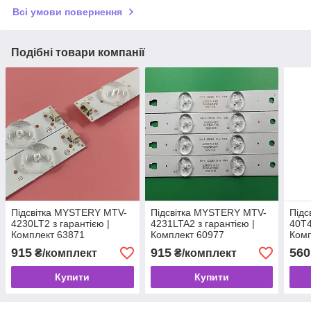
Всі умови повернення
Подібні товари компанії
Підсвітка MYSTERY MTV-
Підсвітка MYSTERY MTV-
Підс
4230LT2 з гарантією |
4231LTA2 з гарантією |
40T4
Комплект 63871
Комплект 60977
Комп
915
915
560
₴/комплект
₴/комплект
Купити
Купити