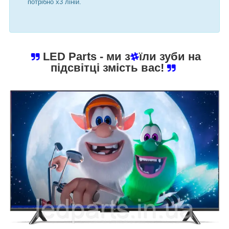
потрібно х3 ліній.
LED Parts
- ми з
їли зуби на
підсвітці змість вас!