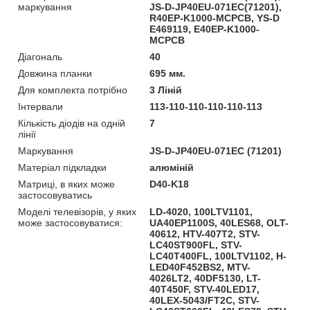
маркування
JS-D-JP40EU-071EC(71201),
R40EP-K1000-MCPCB, YS-D
E469119, E40EP-K1000-
MCPCB
Діагональ
40
Довжина планки
695 мм.
Для комплекта потрібно
3 Ліній
Інтервали
113-110-110-110-110-113
Кількість діодів на одній
7
лінії
Маркування
JS-D-JP40EU-071EC (71201)
Матеріал підкладки
алюміній
Матриці, в яких може
D40-K18
застосовуватись
Моделі телевізорів, у яких
LD-4020, 100LTV1101,
може застосовуватися:
UA40EP1100S, 40LES68, OLT-
40612, HTV-407T2, STV-
LC40ST900FL, STV-
LC40T400FL, 100LTV1102, H-
LED40F452BS2, MTV-
4026LT2, 40DF5130, LT-
40T450F, STV-40LED17,
40LEX-5043/FT2C, STV-