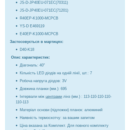
JS-D-JP40EU-071EC(70311)
JS-D-JP40EU-071EC(71201)
R40EP-K1000-MCPCB
YS-D E469119
E40EP-K1000-MCPCB
Застосовується в мартицях:
D40-K18
Опис характеристик:
Діагональ: 40"
Кількість LED діодів на одній лінії, шт.: 7
Робоча напруга діодов: 3V
Довжина планки (мм.): 695
Інтервали між
центрами
лінз (мм.) : 113-110-110-110-
110-113
Матеріал основи (підложки) планок: алюминий
Наявність термоскотчу: за вашим запитом
Ціна вказана за Комплект. Для повного комплекту