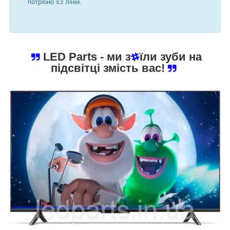
потрібно х3 ліній.
LED Parts
- ми з
їли зуби на
підсвітці змість вас!