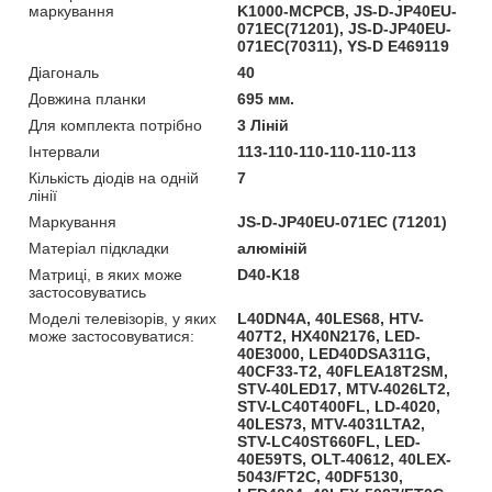
маркування
K1000-MCPCB, JS-D-JP40EU-
071EC(71201), JS-D-JP40EU-
071EC(70311), YS-D E469119
Діагональ
40
Довжина планки
695 мм.
Для комплекта потрібно
3 Ліній
Інтервали
113-110-110-110-110-113
Кількість діодів на одній
7
лінії
Маркування
JS-D-JP40EU-071EC (71201)
Матеріал підкладки
алюміній
Матриці, в яких може
D40-K18
застосовуватись
Моделі телевізорів, у яких
L40DN4A, 40LES68, HTV-
може застосовуватися:
407T2, HX40N2176, LED-
40E3000, LED40DSA311G,
40CF33-T2, 40FLEA18T2SM,
STV-40LED17, MTV-4026LT2,
STV-LC40T400FL, LD-4020,
40LES73, MTV-4031LTA2,
STV-LC40ST660FL, LED-
40E59TS, OLT-40612, 40LEX-
5043/FT2C, 40DF5130,