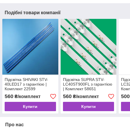
Подібні товари компанії
Підсвітка SHIVAKI STV-
Підсвітка SUPRA STV-
Підс
40LED17 з гарантією |
LC40ST900FL з гарантією
LC32
Комплект 22599
| Комплект 58651
Комп
560
560
500
₴/комплект
₴/комплект
Купити
Купити
Про нас