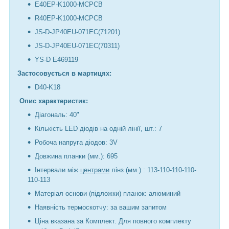
E40EP-K1000-MCPCB
R40EP-K1000-MCPCB
JS-D-JP40EU-071EC(71201)
JS-D-JP40EU-071EC(70311)
YS-D E469119
Застосовується в мартицях:
D40-K18
Опис характеристик:
Діагональ: 40"
Кількість LED діодів на одній лінії, шт.: 7
Робоча напруга діодов: 3V
Довжина планки (мм.): 695
Інтервали між
центрами
лінз (мм.) : 113-110-110-110-
110-113
Матеріал основи (підложки) планок: алюминий
Наявність термоскотчу: за вашим запитом
Ціна вказана за Комплект. Для повного комплекту