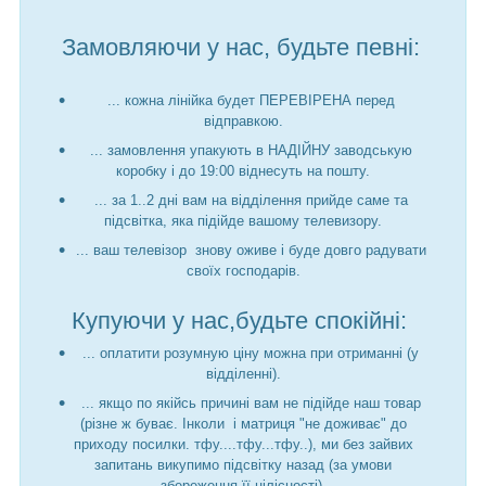
Замовляючи у нас, будьте певні:
... кожна лінійка будет ПЕРЕВІРЕНА перед
відправкою.
... замовлення упакують в НАДІЙНУ заводськую
коробку і до 19:00 віднесуть на пошту.
... за 1..2 дні вам на відділення прийде саме та
підсвітка, яка підійде вашому телевизору.
... ваш телевізор знову оживе і буде довго радувати
своїх господарів.
Купуючи у нас,будьте спокійні:
... оплатити розумную ціну можна при отриманні (у
відділенні).
... якщо по якійсь причині вам не підійде наш товар
(різне ж буває. Інколи і матриця "не доживає" до
приходу посилки. тфу....тфу...тфу..), ми без зайвих
запитань викупимо підсвітку назад (за умови
збереження її цілісності).