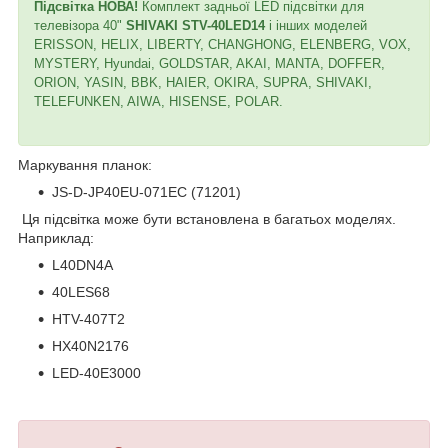
Підсвітка НОВА!
Комплект задньої LED підсвітки для
телевізора 40"
SHIVAKI STV-40LED14
і інших моделей
ERISSON, HELIX, LIBERTY, CHANGHONG, ELENBERG, VOX,
MYSTERY, Hyundai, GOLDSTAR, AKAI, MANTA, DOFFER,
ORION, YASIN, BBK, HAIER, OKIRA, SUPRA, SHIVAKI,
TELEFUNKEN, AIWA, HISENSE, POLAR.
Маркування планок:
JS-D-JP40EU-071EC (71201)
Ця підсвітка може бути встановлена в багатьох моделях.
Наприклад:
L40DN4A
40LES68
HTV-407T2
HX40N2176
LED-40E3000