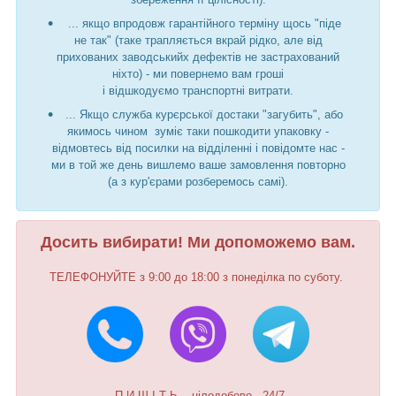
... якщо впродовж гарантійного терміну щось "піде
не так" (таке трапляється вкрай рідко, але від
прихованих заводськийх дефектів не застрахований
ніхто) - ми повернемо вам гроші
і відшкодуємо транспортні витрати.
... Якщо служба курєрської достаки "загубить", або
якимось чином зуміє таки пошкодити упаковку -
відмовтесь від посилки на відділенні і повідомте нас -
ми в той же день вишлемо ваше замовлення повторно
(а з кур'єрами розберемось самі).
Досить вибирати! Ми допоможемо вам.
ТЕЛЕФОНУЙТЕ з 9:00 до 18:00 з понеділка по суботу.
П И Ш І Т Ь - цілодобово - 24/7