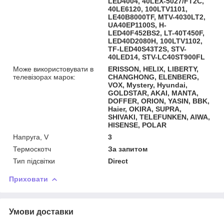
LED4004, 40LEX-5027/FT2C,
40LE6120, 100LTV1101,
LE40B8000TF, MTV-4030LT2,
UA40EP1100S, H-
LED40F452BS2, LT-40T450F,
LED40D2080H, 100LTV1102,
TF-LED40S43T2S, STV-
40LED14, STV-LC40ST900FL
Може використовувати в
ERISSON, HELIX, LIBERTY,
телевізорах марок:
CHANGHONG, ELENBERG,
VOX, Mystery, Hyundai,
GOLDSTAR, AKAI, MANTA,
DOFFER, ORION, YASIN, BBK,
Haier, OKIRA, SUPRA,
SHIVAKI, TELEFUNKEN, AIWA,
HISENSE, POLAR
Напруга, V
3
Термоскотч
За запитом
Тип підсвітки
Direct
Приховати
Умови доставки