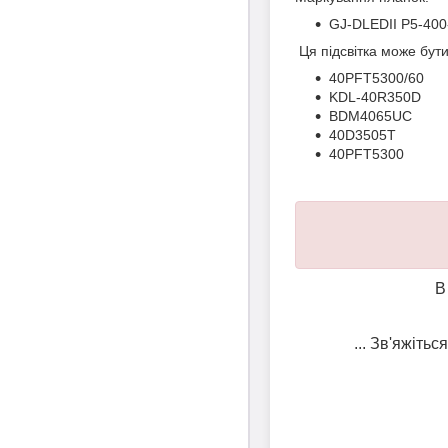
GJ-DLEDII P5-40
Ця підсвітка може бут
40PFT5300/60
KDL-40R350D
BDM4065UC
40D3505T
40PFT5300
В
... Зв'яжіть