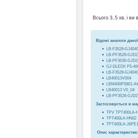
Всього 3..5 хв. і в
Відомі аналоги даної
LB-F3528-GJ404
LB-PF3528-GJD
LB-PF3030-GJD
GJ-DLEDII P5-40
LB-F3528-GJ404
LB40013V004
LBM400P0901-A
LB40013 V0_04
LB-PF3528-GJD
Застосовується в ма
TPV TPT400LA-
TPT400LA-HN02
TPT400LA-J6PE
Опис характеристик