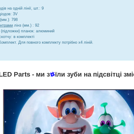
дів на одній лінії, шт.: 9
діодов: 3V
(мм.): 798
ентрами
лінз (мм.) : 92
 (підложки) планок: алюминий
котчу: в комплекті
Комплект. Для повного комплекту потрібно х4 ліній.
LED Parts
- ми з
їли зуби на підсвітці змі