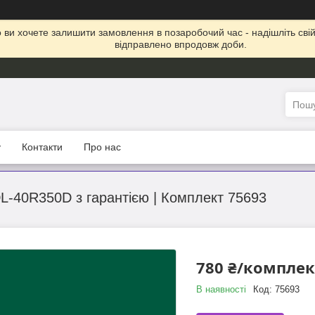
що ви хочете залишити замовлення в позаробочий час - надішліть св
відправлено впродовж доби.
у
Контакти
Про нас
L-40R350D з гарантією | Комплект 75693
780 ₴/комплек
В наявності
Код:
75693