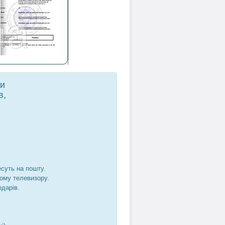
ти
в,
есуть на пошту.
шому телевизору.
одарів.