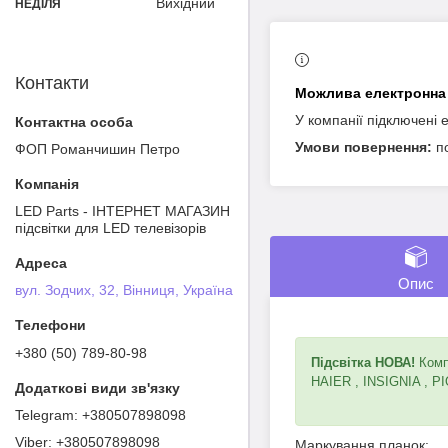
Вихідний
НЕДІЛЯ
Контакти
У компанії підключені 
п
ФОП Poмaнчишин Пeтрo
LED Parts - ІНТЕРНЕТ МАГАЗИН
підсвітки для LED телевізорів
Опис
вул. Зодчих, 32, Вінниця, Україна
+380 (50) 789-80-98
Підсвітка НОВА!
Компл
HAIER , INSIGNIA , P
+380507898098
+380507898098
Маркування планок: