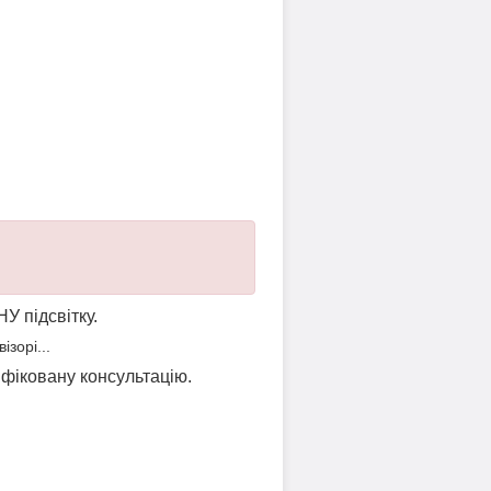
НУ підсвітку.
зорі...
ліфіковану консультацію.