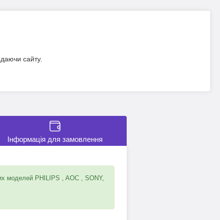
идаючи сайту.
Інформація для замовлення
их моделей PHILIPS , AOC , SONY,