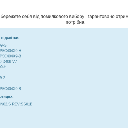
и вбережете себя від помилкового вибору і гарантовано отрим
потрібна.
 підсвітки:
09-G
2P5C404X9-H
2P5C404X9-B
0-D409-V7
09-H
W-2
2P5C404X9-B
ртицях:
HN02.S REV:SS01B
1
: