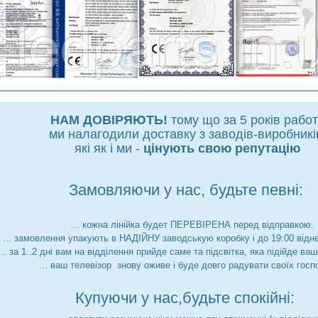
НАМ ДОВІРЯЮТЬ!
тому що за 5 років рабо
ми налагодили доставку з заводів-виробникі
які як і ми -
цінують свою репутацію
Замовляючи у нас, будьте певні:
... кожна лінійка будет ПЕРЕВІРЕНА перед відправкою.
... замовлення упакують в НАДІЙНУ заводськую коробку і до 19:00 відн
... за 1..2 дні вам на відділення прийде саме та підсвітка, яка підійде ва
... ваш телевізор знову оживе і буде довго радувати своїх госп
Купуючи у нас,будьте спокійні: