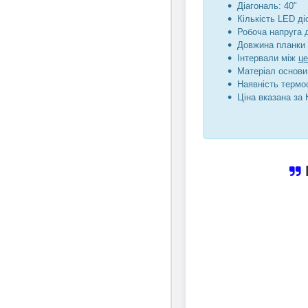
Діагональ: 40"
Кількість LED діо
Робоча напруга 
Довжина планки 
Інтервали між
ц
Матеріал основи
Наявність термос
Ціна вказана за 