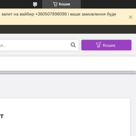
Кошик
ій запит на вайбер +380507898098 і ваше замовлення буде
Кошик
т