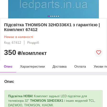
Підсвітка THOMSON 32HD336X1 з гарантією |
Комплект 67412
Немає в наявності
Код: 67412
Роздріб
350
₴/комплект
Опис
Характеристики
Доставка
Оплата
Умови п
Опис
Підсвітка НОВА!
Комплект задньої LED підсвітки для
телевізора 32"
THOMSON 32HD336X1
і інших моделей TCL,
DAEWOO, THOMSON, XIAOMI.