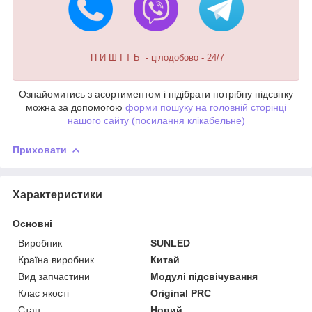
П И Ш І Т Ь - цілодобово - 24/7
Ознайомитись з асортиментом і підібрати потрібну підсвітку
можна за допомогою
форми пошуку на головній сторінці
нашого сайту (посилання клікабельне)
Приховати
Характеристики
Основні
Виробник
SUNLED
Країна виробник
Китай
Вид запчастини
Модулі підсвічування
Клас якості
Original PRC
Стан
Новий