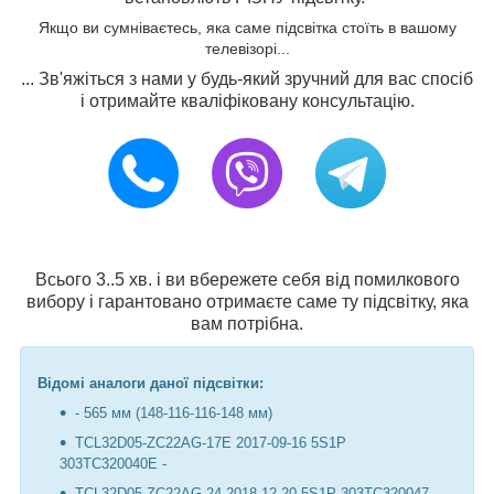
Якщо ви сумніваєтесь, яка саме підсвітка стоїть в вашому
телевізорі...
... Зв'яжіться з нами у будь-який зручний для вас спосіб
і отримайте кваліфіковану консультацію.
Всього 3..5 хв. і ви вбережете себя від помилкового
вибору і гарантовано отримаєте саме ту підсвітку, яка
вам потрібна.
Відомі аналоги даної підсвітки:
- 565 мм (148-116-116-148 мм)
TCL32D05-ZC22AG-17E 2017-09-16 5S1P
303TC320040E -
TCL32D05-ZC22AG-24 2018-12-20 5S1P 303TC320047