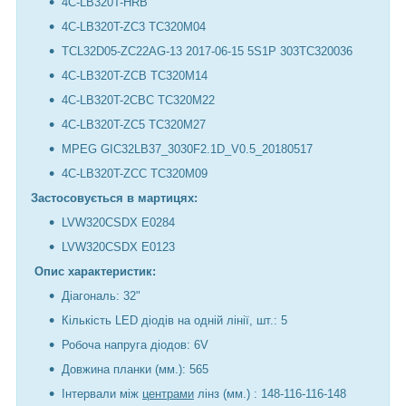
4C-LB320T-HRB
4C-LB320T-ZC3 TC320M04
TCL32D05-ZC22AG-13 2017-06-15 5S1P 303TC320036
4C-LB320T-ZCB TC320M14
4C-LB320T-2CBC TC320M22
4C-LB320T-ZC5 TC320M27
MPEG GIC32LB37_3030F2.1D_V0.5_20180517
4C-LB320T-ZCC TC320M09
Застосовується в мартицях:
LVW320CSDX E0284
LVW320CSDX E0123
Опис характеристик:
Діагональ: 32"
Кількість LED діодів на одній лінії, шт.: 5
Робоча напруга діодов: 6V
Довжина планки (мм.): 565
Інтервали між
центрами
лінз (мм.) : 148-116-116-148