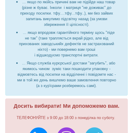
... якщо по якійсь причині вам не підійде наш товар
(різне ж буває. Інколи і матриця "не доживає" до
приходу посилки. тфу....тфу...тфу..), ми без зайвих
запитань викупимо підсвітку назад (за умови
збереження її цілісності).
... якщо впродовж гарантійного терміну щось "піде
не так" (таке трапляється вкрай рідко, але від
прихованих заводськийх дефектів не застрахований
ніхто) - ми повернемо вам гроші
і відшкодуємо транспортні витрати.
... Якщо служба курєрської достаки "загубить", або
якимось чином зуміє таки пошкодити упаковку -
відмовтесь від посилки на відділенні і повідомте нас -
ми в той же день вишлемо ваше замовлення повторно
(а з кур'єрами розберемось самі).
Досить вибирати! Ми допоможемо вам.
ТЕЛЕФОНУЙТЕ з 9:00 до 18:00 з понеділка по суботу.