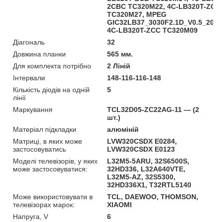
2CBC TC320M22, 4C-LB320T-ZC5
TC320M27, MPEG
GIC32LB37_3030F2.1D_V0.5_2018
4C-LB320T-ZCC TC320M09
Діагональ
32
Довжина планки
565 мм.
Для комплекта потрібно
2 Ліній
Інтервали
148-116-116-148
Кількість діодів на одній
5
лінії
Маркування
TCL32D05-ZC22AG-11 — (2
шт.)
Матеріал підкладки
алюміній
Матриці, в яких може
LVW320CSDX E0284,
застосовуватись
LVW320CSDX E0123
Моделі телевізорів, у яких
L32M5-5ARU, 32S6500S,
може застосовуватися:
32HD336, L32A640VTE,
L32M5-AZ, 32S5300,
32HD336X1, T32RTL5140
Може використовувати в
TCL, DAEWOO, THOMSON,
телевізорах марок:
XIAOMI
Напруга, V
6