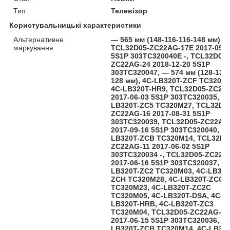
Тип
Телевізор
Користувальницькі характеристики
Альтернативне
— 565 мм (148-116-116-148 мм),
маркування
TCL32D05-ZC22AG-17E 2017-09-1
5S1P 303TC320040E -, TCL32D05-
ZC22AG-24 2018-12-20 5S1P
303TC320047, — 574 мм (128-136-
128 мм), 4C-LB320T-ZCF TC320M3
4C-LB320T-HR9, TCL32D05-ZC22
2017-06-03 5S1P 303TC320035, 4C
LB320T-ZC5 TC320M27, TCL32D0
ZC22AG-16 2017-08-31 5S1P
303TC320039, TCL32D05-ZC22AG
2017-09-16 5S1P 303TC320040, 4C
LB320T-ZCB TC320M14, TCL32D0
ZC22AG-11 2017-06-02 5S1P
303TC320034 -, TCL32D05-ZC22A
2017-06-16 5S1P 303TC320037, 4C
LB320T-ZC2 TC320M03, 4C-LB320
ZCH TC320M28, 4C-LB320T-ZCG
TC320M23, 4C-LB320T-ZC2C
TC320M05, 4C-LB320T-DSA, 4C-
LB320T-HRB, 4C-LB320T-ZC3
TC320M04, TCL32D05-ZC22AG-13
2017-06-15 5S1P 303TC320036, 4C
LB320T-ZCB TC320M14, 4C-LB320