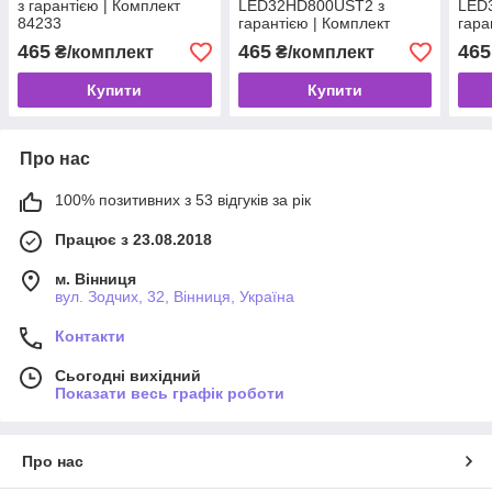
з гарантією | Комплект
LED32HD800UST2 з
LED
84233
гарантією | Комплект
гара
89965
790
465
465
465
₴/комплект
₴/комплект
Купити
Купити
Про нас
100% позитивних з 53 відгуків за рік
Працює з 23.08.2018
м. Вінниця
вул. Зодчих, 32, Вінниця, Україна
Контакти
Сьогодні вихідний
Показати весь графік роботи
Про нас