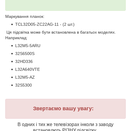
Маркування планок:
TCL32D05-ZC22AG-11 - (2 шт.)
Ця підсвітка може бути встановлена в багатьох моделях.
Наприклад:
L32M5-5ARU
32S6500S
32HD336
L32A640VTE
L32M5-AZ
32S5300
Звертаємо вашу увагу:
В одних і тих же телевізорах інколи з заводу
встановлють РІЗНУ підсвітку.