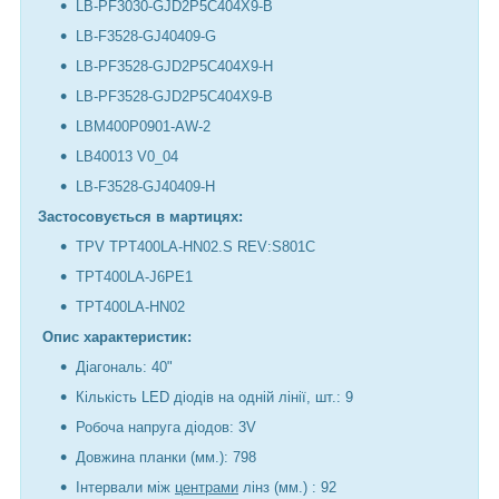
LB-PF3030-GJD2P5C404X9-B
LB-F3528-GJ40409-G
LB-PF3528-GJD2P5C404X9-H
LB-PF3528-GJD2P5C404X9-B
LBM400P0901-AW-2
LB40013 V0_04
LB-F3528-GJ40409-H
Застосовується в мартицях:
TPV TPT400LA-HN02.S REV:S801C
TPT400LA-J6PE1
TPT400LA-HN02
Опис характеристик:
Діагональ: 40"
Кількість LED діодів на одній лінії, шт.: 9
Робоча напруга діодов: 3V
Довжина планки (мм.): 798
Інтервали між
центрами
лінз (мм.) : 92