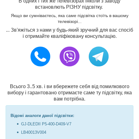
В одних і тих же телевізорах інколи з заводу
встановлють РІЗНУ підсвітку.
Якщо ви сумніваєтесь, яка саме підсвітка стоїть в вашому
телевізорі...
... Зв'яжіться з нами у будь-який зручний для вас спосіб
і отримайте кваліфіковану консультацію.
Всього 3..5 хв. і ви вбережете себя від помилкового
вибору і гарантовано отримаєте саме ту підсвітку, яка
вам потрібна.
Відомі аналоги даної підсвітки:
GJ-DLEDII P5-400-D409-V7
LB40013V004