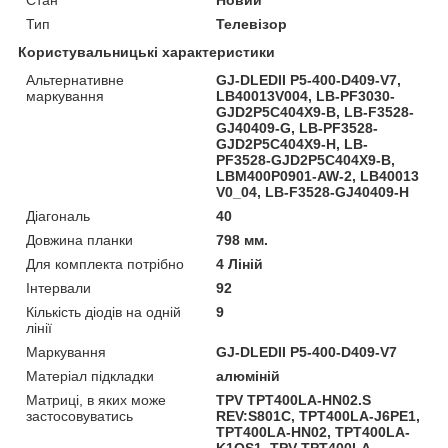
Тип
Телевізор
Користувальницькі характеристики
Альтернативне
GJ-DLEDII P5-400-D409-V7,
маркування
LB40013V004, LB-PF3030-
GJD2P5C404X9-B, LB-F3528-
GJ40409-G, LB-PF3528-
GJD2P5C404X9-H, LB-
PF3528-GJD2P5C404X9-B,
LBM400P0901-AW-2, LB40013
V0_04, LB-F3528-GJ40409-H
Діагональ
40
Довжина планки
798 мм.
Для комплекта потрібно
4 Ліній
Інтервали
92
Кількість діодів на одній
9
лінії
Маркування
GJ-DLEDII P5-400-D409-V7
Матеріал підкладки
алюміній
Матриці, в яких може
TPV TPT400LA-HN02.S
застосовуватись
REV:S801C, TPT400LA-J6PE1,
TPT400LA-HN02, TPT400LA-
K1QS1, TPV TPT400LA-