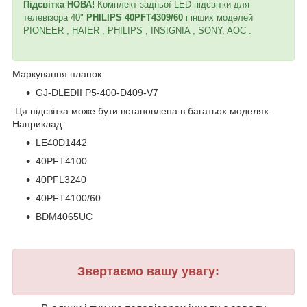
Підсвітка НОВА!
Комплект задньої LED підсвітки для
телевізора 40"
PHILIPS 40PFT4309/60
і інших моделей
PIONEER , HAIER , PHILIPS , INSIGNIA , SONY, AOC .
Маркування планок:
GJ-DLEDII P5-400-D409-V7
Ця підсвітка може бути встановлена в багатьох моделях.
Наприклад:
LE40D1442
40PFT4100
40PFL3240
40PFT4100/60
BDM4065UC
Звертаємо вашу увагу: