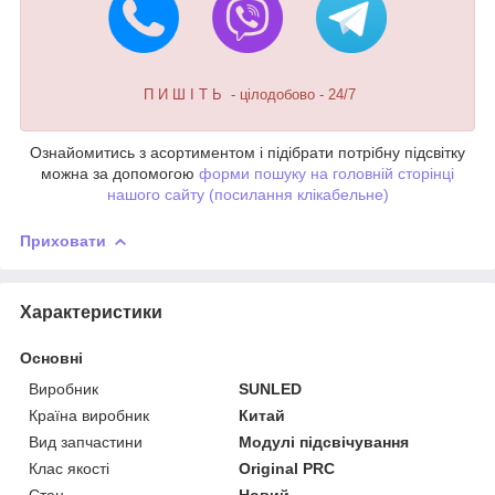
П И Ш І Т Ь - цілодобово - 24/7
Ознайомитись з асортиментом і підібрати потрібну підсвітку
можна за допомогою
форми пошуку на головній сторінці
нашого сайту (посилання клікабельне)
Приховати
Характеристики
Основні
Виробник
SUNLED
Країна виробник
Китай
Вид запчастини
Модулі підсвічування
Клас якості
Original PRC
Стан
Новий