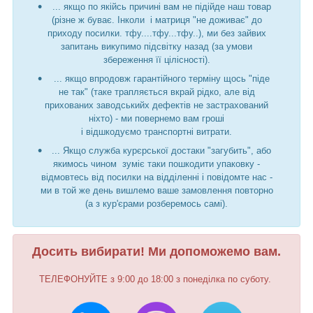
... якщо по якійсь причині вам не підійде наш товар
(різне ж буває. Інколи і матриця "не доживає" до
приходу посилки. тфу....тфу...тфу..), ми без зайвих
запитань викупимо підсвітку назад (за умови
збереження її цілісності).
... якщо впродовж гарантійного терміну щось "піде
не так" (таке трапляється вкрай рідко, але від
прихованих заводськийх дефектів не застрахований
ніхто) - ми повернемо вам гроші
і відшкодуємо транспортні витрати.
... Якщо служба курєрської достаки "загубить", або
якимось чином зуміє таки пошкодити упаковку -
відмовтесь від посилки на відділенні і повідомте нас -
ми в той же день вишлемо ваше замовлення повторно
(а з кур'єрами розберемось самі).
Досить вибирати! Ми допоможемо вам.
ТЕЛЕФОНУЙТЕ з 9:00 до 18:00 з понеділка по суботу.