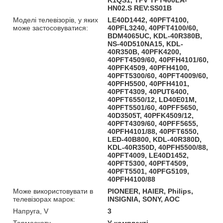
HN02.S REV:SS01B
Моделі телевізорів, у яких
LE40D1442, 40PFT4100,
може застосовуватися:
40PFL3240, 40PFT4100/60,
BDM4065UC, KDL-40R380B,
NS-40D510NA15, KDL-
40R350B, 40PFK4200,
40PFT4509/60, 40PFH4101/60,
40PFK4509, 40PFH4100,
40PFT5300/60, 40PFT4009/60,
40PFH5500, 40PFH4101,
40PFT4309, 40PUT6400,
40PFT6550/12, LD40E01M,
40PFT5501/60, 40PFF5650,
40D3505T, 40PFK4509/12,
40PFT4309/60, 40PFF5655,
40PFH4101/88, 40PFT6550,
LED-40B800, KDL-40R380D,
KDL-40R350D, 40PFH5500/88,
40PFT4009, LE40D1452,
40PFT5300, 40PFT4509,
40PFT5501, 40PFG5109,
40PFH4100/88
Може використовувати в
PIONEER, HAIER, Philips,
телевізорах марок:
INSIGNIA, SONY, AOC
Напруга, V
3
Термоскотч
У комплекті