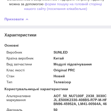
можна за допомогою
форми пошуку на головній сторінці
нашого сайту (посилання клікабельне)
Приховати
Характеристики
Основні
Виробник
SUNLED
Країна виробник
Китай
Вид запчастини
Модулі підсвічування
Клас якості
Original PRC
Стан
Новий
Тип
Телевізор
Користувальницькі характеристики
Альтернативне
AOT_50_NU7100F_2X38_3030C_d6
маркування
JL.E500K2330-408BS-R7P-M-HF, 
BN96-45952A, LM41-00564A, 460
Діагональ
50