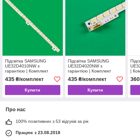
Підсвітка SAMSUNG
Підсвітка SAMSUNG
Під
UE32D4010NW з
UE32D4020NW з
UE32
гарантією | Комплект
гарантією | Комплект
| Ко
96170
94374
435
435
360
₴/комплект
₴/комплект
Купити
Купити
Про нас
100% позитивних з 53 відгуків за рік
Працює з 23.08.2018