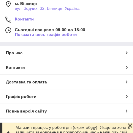
м. Вінниця
вул. Зодчих, 32, Вінниця, Україна
Контакти
Сьогодні працює з 09:00 до 18:00
Показати весь графік роботи
Про нас
Контакти
Доставка та оплата
Графік роботи
Повна версія сайту
Сайт створено на маркетплейсі
Prom.ua
Магазин працює у робочі дні (окрім обіду). Якщо ви хочете
залишити замовлення в позаробочий час - надішліть свій