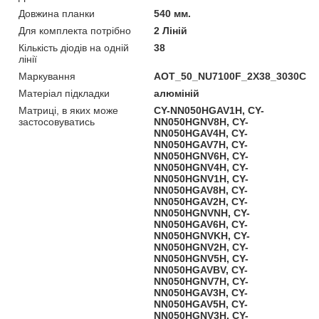
Довжина планки
540 мм.
Для комплекта потрібно
2 Ліній
Кількість діодів на одній
38
лінії
Маркування
AOT_50_NU7100F_2X38_3030C
Матеріал підкладки
алюміній
Матриці, в яких може
CY-NN050HGAV1H, CY-
застосовуватись
NN050HGNV8H, CY-
NN050HGAV4H, CY-
NN050HGAV7H, CY-
NN050HGNV6H, CY-
NN050HGNV4H, CY-
NN050HGNV1H, CY-
NN050HGAV8H, CY-
NN050HGAV2H, CY-
NN050HGNVNH, CY-
NN050HGAV6H, CY-
NN050HGNVKH, CY-
NN050HGNV2H, CY-
NN050HGNV5H, CY-
NN050HGAVBV, CY-
NN050HGNV7H, CY-
NN050HGAV3H, CY-
NN050HGAV5H, CY-
NN050HGNV3H, CY-