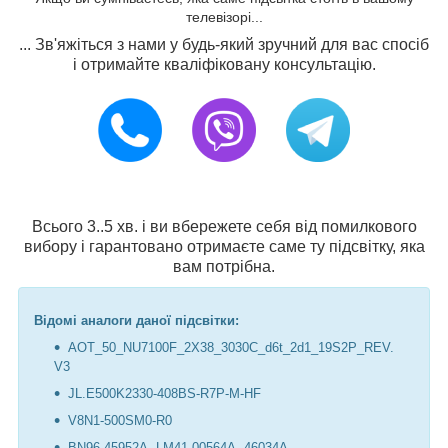
телевізорі...
... Зв'яжіться з нами у будь-який зручний для вас спосіб
і отримайте кваліфіковану консультацію.
Всього 3..5 хв. і ви вбережете себя від помилкового
вибору і гарантовано отримаєте саме ту підсвітку, яка
вам потрібна.
Відомі аналоги даної підсвітки:
AOT_50_NU7100F_2X38_3030C_d6t_2d1_19S2P_REV.
V3
JL.E500K2330-408BS-R7P-M-HF
V8N1-500SM0-R0
BN96-45952A, LM41-00564A, 46034A