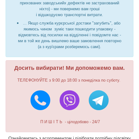
прихованих заводськийх дефектів не застрахований
ніхто) - ми повернемо вам гроші
і відшкодуємо транспортні витрати.
... Якщо служба курєрської достаки "загубить", або
якимось чином зуміє таки пошкодити упаковку -
відмовтесь від посилки на відділенні і повідомте нас -
ми в той же день вишлемо ваше замовлення повторно
(а з кур'єрами розберемось самі).
Досить вибирати! Ми допоможемо вам.
ТЕЛЕФОНУЙТЕ з 9:00 до 18:00 з понеділка по суботу.
П И Ш І Т Ь - цілодобово - 24/7
Ознайомитись з асортиментом і підібрати потрібну підсвітку