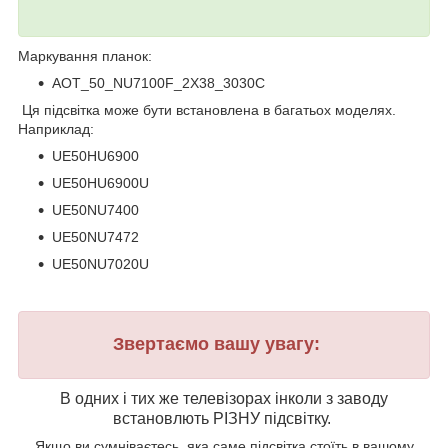
Маркування планок:
AOT_50_NU7100F_2X38_3030C
Ця підсвітка може бути встановлена в багатьох моделях.
Наприклад:
UE50HU6900
UE50HU6900U
UE50NU7400
UE50NU7472
UE50NU7020U
Звертаємо вашу увагу:
В одних і тих же телевізорах інколи з заводу
встановлють РІЗНУ підсвітку.
Якщо ви сумніваєтесь, яка саме підсвітка стоїть в вашому