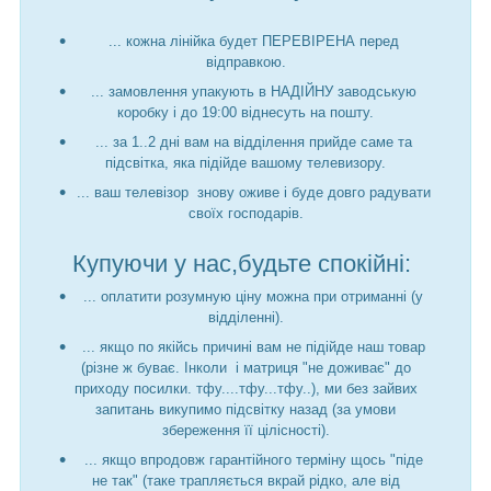
... кожна лінійка будет ПЕРЕВІРЕНА перед
відправкою.
... замовлення упакують в НАДІЙНУ заводськую
коробку і до 19:00 віднесуть на пошту.
... за 1..2 дні вам на відділення прийде саме та
підсвітка, яка підійде вашому телевизору.
... ваш телевізор знову оживе і буде довго радувати
своїх господарів.
Купуючи у нас,будьте спокійні:
... оплатити розумную ціну можна при отриманні (у
відділенні).
... якщо по якійсь причині вам не підійде наш товар
(різне ж буває. Інколи і матриця "не доживає" до
приходу посилки. тфу....тфу...тфу..), ми без зайвих
запитань викупимо підсвітку назад (за умови
збереження її цілісності).
... якщо впродовж гарантійного терміну щось "піде
не так" (таке трапляється вкрай рідко, але від