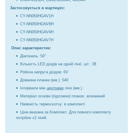
Застосовується в мартицях:
CY-NN050HGAV1H
CY-NN050HGNV8H
CY-NN050HGAV4H
CY-NN050HGAV7H
Опис характеристик:
Діагональ: 50"
Кількість LED діодів на одній лінії, шт.: 38
Робоча напруга діодов: 6V
Довжина планки (мм.): 540
Інтервали між
центрами
лінз (мм.) :
Матеріал основи (підложки) планок: алюминий
Наявність термоскотчу: в комплекті
Ціна вказана за Комплект. Для повного комплекту
потрібно х2 ліній.