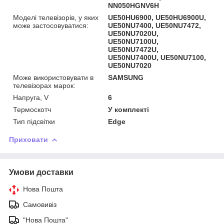
NN050HGNV6H
Моделі телевізорів, у яких
UE50HU6900, UE50HU6900U,
може застосовуватися:
UE50NU7400, UE50NU7472,
UE50NU7020U,
UE50NU7100U,
UE50NU7472U,
UE50NU7400U, UE50NU7100,
UE50NU7020
Може використовувати в
SAMSUNG
телевізорах марок:
Напруга, V
6
Термоскотч
У комплекті
Тип підсвітки
Edge
Приховати
Умови доставки
Нова Пошта
Самовивіз
"Нова Пошта"