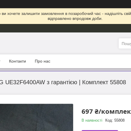
що ви хочете залишити замовлення в позаробочий час - надішліть св
відправлено впродовж доби.
у
Контакти
Про нас
G UE32F6400AW з гарантією | Комплект 55808
697 ₴/комплек
В наявності
Код:
55808