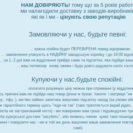
НАМ ДОВІРЯЮТЬ!
тому що за 5 років рабо
ми налагодили доставку з заводів-виробникі
які як і ми -
цінують свою репутацію
Замовляючи у нас, будьте певні:
... кожна лінійка будет ПЕРЕВІРЕНА перед відправкою.
... замовлення упакують в НАДІЙНУ заводськую коробку і до 19:00 відн
... за 1..2 дні вам на відділення прийде саме та підсвітка, яка підійде ва
... ваш телевізор знову оживе і буде довго радувати своїх госп
Купуючи у нас,будьте спокійні:
... оплатити розумную ціну можна при отриманні (у відділенн
йсь причині вам не підійде наш товар (різне ж буває. Інколи і матриця "
фу...тфу..), ми без зайвих запитань викупимо підсвітку назад (за умови збе
ж гарантійного терміну щось "піде не так" (таке трапляється вкрай рідко
ктів не застрахований ніхто) - ми повернемо вам гроші і відшкодуємо тр
ба курєрської достаки "загубить", або якимось чином зуміє таки пошкоди
ленні і повідомте нас - ми в той же день вишлемо ваше замовлення повто
самі).