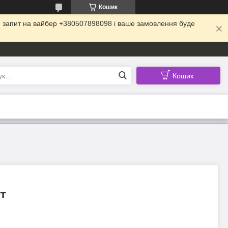
Кошик
ій запит на вайбер +380507898098 і ваше замовлення буде
Кошик
т