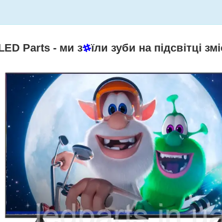
LED Parts
- ми з
їли зуби на підсвітці змі