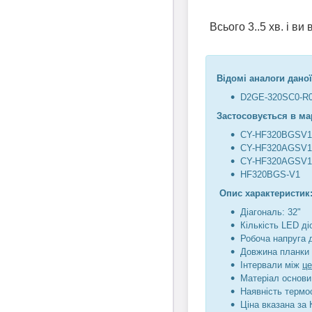
Всього 3..5 хв. і в
Відомі аналоги даної
D2GE-320SC0-R
Застосовується в ма
CY-HF320BGSV
CY-HF320AGSV
CY-HF320AGSV
HF320BGS-V1
Опис характеристик
Діагональ: 32"
Кількість LED діо
Робоча напруга 
Довжина планки 
Інтервали між
ц
Матеріал основи
Наявність термос
Ціна вказана за 