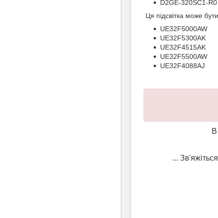
D2GE-320SC1-R0
Ця підсвітка може бут
UE32F5000AW
UE32F5300AK
UE32F4515AK
UE32F5500AW
UE32F4088AJ
В
... Зв'яжіть