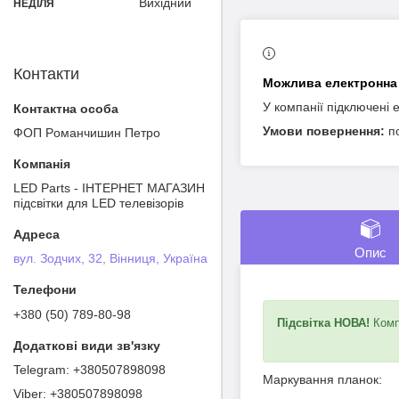
Вихідний
НЕДІЛЯ
Контакти
У компанії підключені 
п
ФОП Poмaнчишин Пeтрo
LED Parts - ІНТЕРНЕТ МАГАЗИН
підсвітки для LED телевізорів
Опис
вул. Зодчих, 32, Вінниця, Україна
+380 (50) 789-80-98
Підсвітка НОВА!
Компл
+380507898098
Маркування планок:
+380507898098