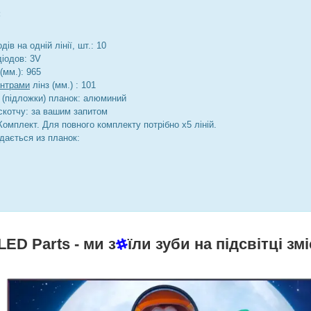
:
дів на одній лінії, шт.: 10
діодов: 3V
(мм.): 965
ентрами
лінз (мм.) : 101
 (підложки) планок: алюминий
скотчу: за вашим запитом
Комплект. Для повного комплекту потрібно х5 ліній.
дається из планок:
LED Parts
- ми з
їли зуби на підсвітці змі