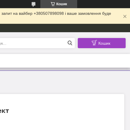
Кошик
ій запит на вайбер +380507898098 і ваше замовлення буде
Кошик
ект