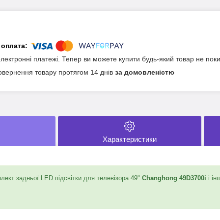
електронні платежі. Тепер ви можете купити будь-який товар не пок
овернення товару протягом 14 днів
за домовленістю
Характеристики
ект задньої LED підсвітки для телевізора 49"
Changhong 49D3700i
і ін