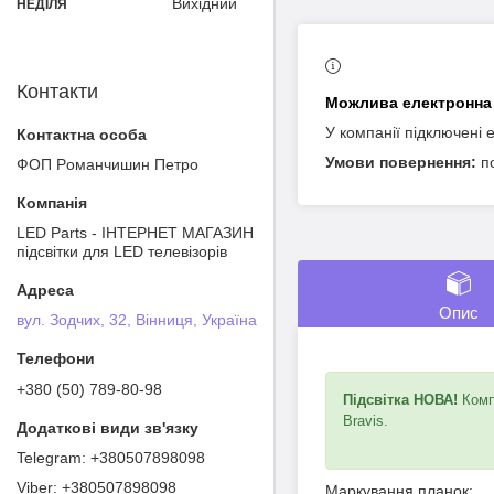
Вихідний
НЕДІЛЯ
Контакти
У компанії підключені 
п
ФОП Poмaнчишин Пeтрo
LED Parts - ІНТЕРНЕТ МАГАЗИН
підсвітки для LED телевізорів
Опис
вул. Зодчих, 32, Вінниця, Україна
+380 (50) 789-80-98
Підсвітка НОВА!
Компл
Bravis.
+380507898098
+380507898098
Маркування планок: