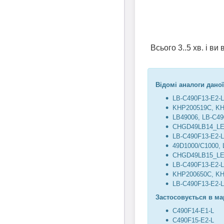
Всього 3..5 хв. і в
Відомі аналоги даної
LB-C490F13-E2-
KHP200519C, K
LB49006, LB-C49
CHGD49LB14_LE
LB-C490F13-E2-
49D1000/C1000, 
CHGD49LB15_LE
LB-C490F13-E2-
KHP200650C, K
LB-C490F13-E2-
Застосовується в ма
C490F14-E1-L
C490F15-E2-L