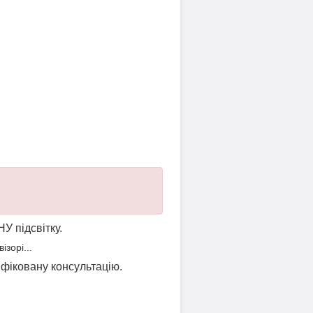
НУ підсвітку.
зорі...
ліфіковану консультацію.