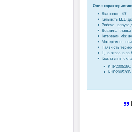
Опис характеристик
Діагональ: 49"
Кількість LED діо
Робоча напруга 
Довжина планки 
Інтервали між
ц
Матеріал основи
Наявність термо
Ціна вказана за 
Кожна лінія скла
KHP200519C
KHP200520B