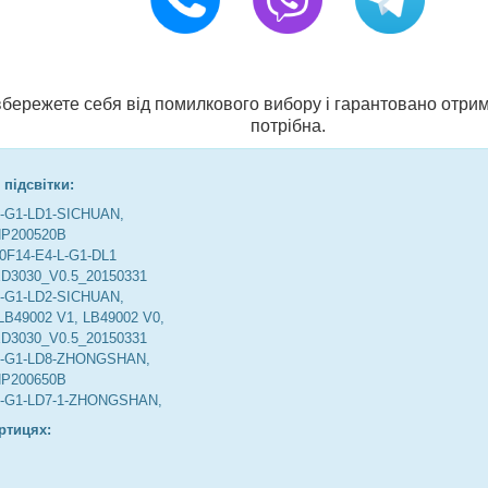
и вбережете себя від помилкового вибору і гарантовано отрим
потрібна.
 підсвітки:
L-G1-LD1-SICHUAN,
HP200520B
0F14-E4-L-G1-DL1
D3030_V0.5_20150331
L-G1-LD2-SICHUAN,
LB49002 V1, LB49002 V0,
D3030_V0.5_20150331
L-G1-LD8-ZHONGSHAN,
HP200650B
L-G1-LD7-1-ZHONGSHAN,
ртицях: