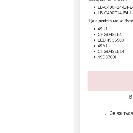
LB-C490F14-E4-L
LB-C490F14-E4-L
Ця підсвітка може бут
49U1
CHGD49LB1
LED 49C6500
49A1U
CHGD49LB14
49D3700i
В
... Зв'яжіть