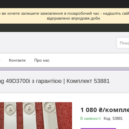
що ви хочете залишити замовлення в позаробочий час - надішліть св
відправлено впродовж доби.
у
Контакти
Про нас
g 49D3700i з гарантією | Комплект 53881
1 080 ₴/компл
В наявності
Код:
53881