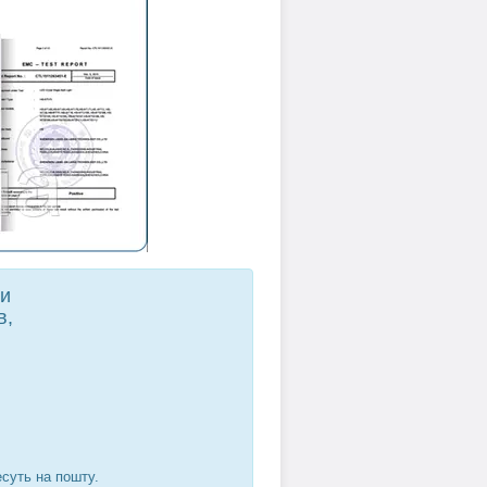
ти
в,
есуть на пошту.