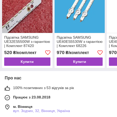
Підсвітка SAMSUNG
Підсвітка SAMSUNG
Під
UE32ES5500W з гарантією
UE40ES5530W з гарантією
UE40
| Комплект 87420
| Комплект 68226
| Ко
520
970
970
₴/комплект
₴/комплект
Купити
Купити
Про нас
100% позитивних з 53 відгуків за рік
Працює з 23.08.2018
м. Вінниця
вул. Зодчих, 32, Вінниця, Україна