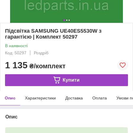
Підсвітка SAMSUNG UE40ES5530W з
гарантією | Комплект 50297
В наявності
Код: 50297
Роздріб
1 135
₴/комплект
Купити
Опис
Характеристики
Доставка
Оплата
Умови п
Опис