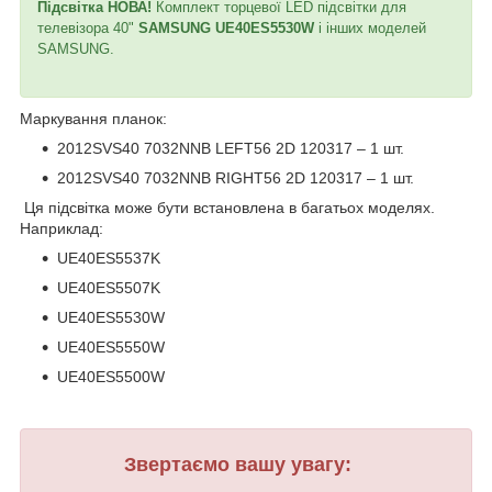
Підсвітка НОВА!
Комплект торцевої LED підсвітки для
телевізора 40"
SAMSUNG UE40ES5530W
і інших моделей
SAMSUNG.
Маркування планок:
2012SVS40 7032NNB LEFT56 2D 120317 – 1 шт.
2012SVS40 7032NNB RIGHT56 2D 120317 – 1 шт.
Ця підсвітка може бути встановлена в багатьох моделях.
Наприклад:
UE40ES5537K
UE40ES5507K
UE40ES5530W
UE40ES5550W
UE40ES5500W
Звертаємо вашу увагу: