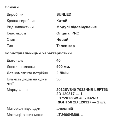
Основні
Виробник
SUNLED
Країна виробник
Китай
Вид запчастини
Модулі підсвічування
Клас якості
Original PRC
Стан
Новий
Тип
Телевізор
Користувальницькі характеристики
Діагональ
40
Довжина планки
500 мм.
Для комплекта потрібно
2 Ліній
Кількість діодів на одній
56
лінії
Маркування
2012SVS40 7032NNB LEFT56
2D 120317 — 1
шт."2012SVS40 7032NB
RIGHT56 2D 120317 — 1 шт.
Матеріал підкладки
алюміній
Матриці, в яких може
LTJ400HM09-L