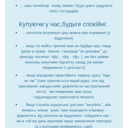
... ваш телевізор знову оживе і буде довго радувати
своїх господарів.
Купуючи у нас,будьте спокійні:
... оплатити розумную ціну можна при отриманні (у
відділенні).
... якщо по якійсь причині вам не підійде наш товар
(різне ж буває. Інколи і матриця "не доживає" до
приходу посилки. тфу....тфу...тфу..), ми без зайвих
запитань викупимо підсвітку назад (за умови
збереження її цілісності).
... якщо впродовж гарантійного терміну щось "піде
не так" (таке трапляється вкрай рідко, але від
прихованих заводськийх дефектів не застрахований
ніхто) - ми повернемо вам гроші
і відшкодуємо транспортні витрати.
... Якщо служба курєрської достаки "загубить", або
якимось чином зуміє таки пошкодити упаковку -
відмовтесь від посилки на відділенні і повідомте нас -
ми в той же день вишлемо ваше замовлення повторно
(а з кур'єрами розберемось самі).