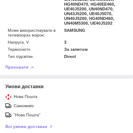
HG40ND470, HG40EE460,
UE40J5200, UN40ND470,
UN43J5200, UE40J5070,
UN40J5200, HG40ND460,
UN40M5300, UE40J5202
Може використовувати в
SAMSUNG
телевізорах марок:
Напруга, V
3
Термоскотч
За запитом
Тип підсвітки
Direct
Приховати
Умови доставки
Нова Пошта
Самовивіз
"Нова Пошта"
Всі умови доставки