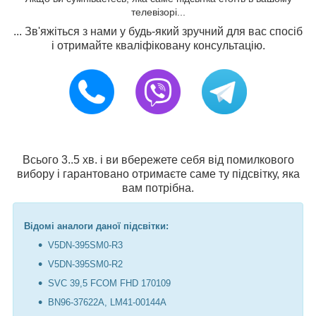
телевізорі...
... Зв'яжіться з нами у будь-який зручний для вас спосіб
і отримайте кваліфіковану консультацію.
Всього 3..5 хв. і ви вбережете себя від помилкового
вибору і гарантовано отримаєте саме ту підсвітку, яка
вам потрібна.
Відомі аналоги даної підсвітки:
V5DN-395SM0-R3
V5DN-395SM0-R2
SVC 39,5 FCOM FHD 170109
BN96-37622A, LM41-00144A