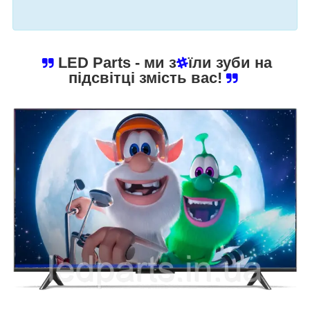
LED Parts
- ми з
їли зуби на
підсвітці змість вас!