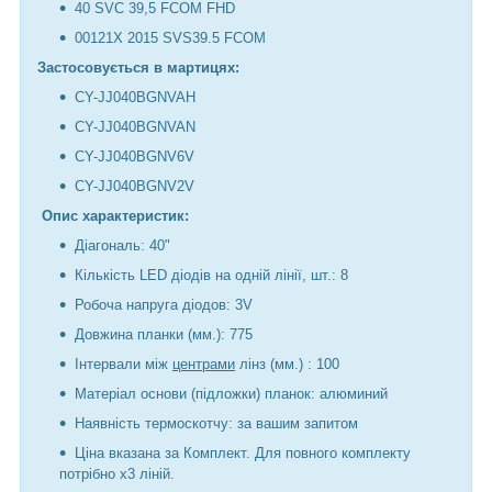
40 SVC 39,5 FCOM FHD
00121X 2015 SVS39.5 FCOM
Застосовується в мартицях:
CY-JJ040BGNVAH
CY-JJ040BGNVAN
CY-JJ040BGNV6V
CY-JJ040BGNV2V
Опис характеристик:
Діагональ: 40"
Кількість LED діодів на одній лінії, шт.: 8
Робоча напруга діодов: 3V
Довжина планки (мм.): 775
Інтервали між
центрами
лінз (мм.) : 100
Матеріал основи (підложки) планок: алюминий
Наявність термоскотчу: за вашим запитом
Ціна вказана за Комплект. Для повного комплекту
потрібно х3 ліній.