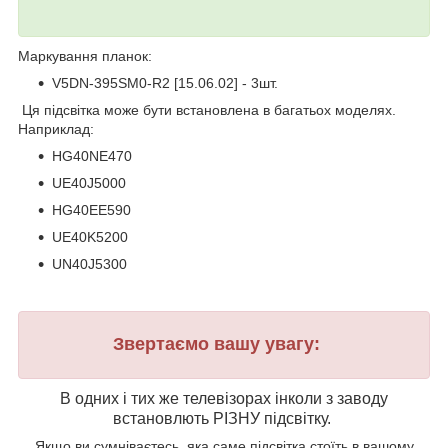
Маркування планок:
V5DN-395SM0-R2 [15.06.02] - 3шт.
Ця підсвітка може бути встановлена в багатьох моделях.
Наприклад:
HG40NE470
UE40J5000
HG40EE590
UE40K5200
UN40J5300
Звертаємо вашу увагу:
В одних і тих же телевізорах інколи з заводу
встановлють РІЗНУ підсвітку.
Якщо ви сумніваєтесь, яка саме підсвітка стоїть в вашому