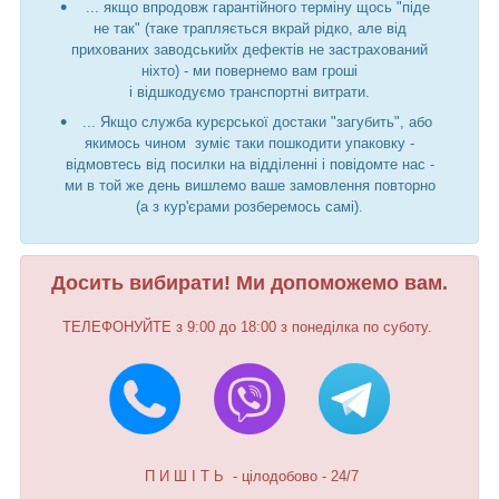
... якщо впродовж гарантійного терміну щось "піде
не так" (таке трапляється вкрай рідко, але від
прихованих заводськийх дефектів не застрахований
ніхто) - ми повернемо вам гроші
і відшкодуємо транспортні витрати.
... Якщо служба курєрської достаки "загубить", або
якимось чином зуміє таки пошкодити упаковку -
відмовтесь від посилки на відділенні і повідомте нас -
ми в той же день вишлемо ваше замовлення повторно
(а з кур'єрами розберемось самі).
Досить вибирати! Ми допоможемо вам.
ТЕЛЕФОНУЙТЕ з 9:00 до 18:00 з понеділка по суботу.
П И Ш І Т Ь - цілодобово - 24/7