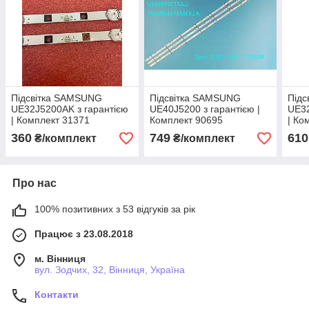
Підсвітка SAMSUNG
Підсвітка SAMSUNG
Під
UE32J5200AK з гарантією
UE40J5200 з гарантією |
UE32
| Комплект 31371
Комплект 90695
| Ко
360
749
610
₴/комплект
₴/комплект
Про нас
100% позитивних з 53 відгуків за рік
Працює з 23.08.2018
м. Вінниця
вул. Зодчих, 32, Вінниця, Україна
Контакти