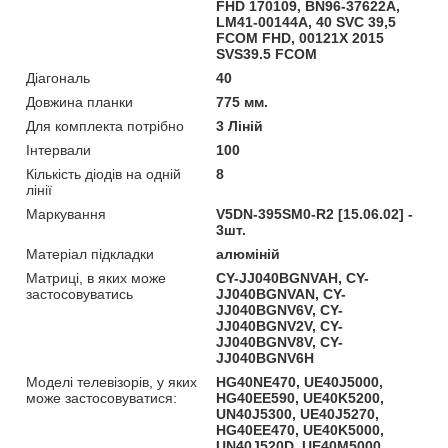
FHD 170109, BN96-37622A,
LM41-00144A, 40 SVC 39,5
FCOM FHD, 00121X 2015
SVS39.5 FCOM
Діагональ
40
Довжина планки
775 мм.
Для комплекта потрібно
3 Ліній
Інтервали
100
Кількість діодів на одній
8
лінії
Маркування
V5DN-395SM0-R2 [15.06.02] -
3шт.
Матеріал підкладки
алюміній
Матриці, в яких може
CY-JJ040BGNVAH, CY-
застосовуватись
JJ040BGNVAN, CY-
JJ040BGNV6V, CY-
JJ040BGNV2V, CY-
JJ040BGNV8V, CY-
JJ040BGNV6H
Моделі телевізорів, у яких
HG40NE470, UE40J5000,
може застосовуватися:
HG40EE590, UE40K5200,
UN40J5300, UE40J5270,
HG40EE470, UE40K5000,
UN40J520D, UE40M5000,