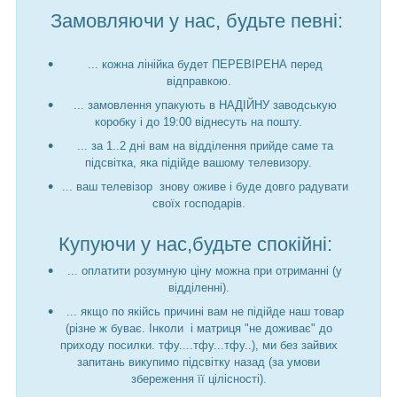
Замовляючи у нас, будьте певні:
... кожна лінійка будет ПЕРЕВІРЕНА перед
відправкою.
... замовлення упакують в НАДІЙНУ заводськую
коробку і до 19:00 віднесуть на пошту.
... за 1..2 дні вам на відділення прийде саме та
підсвітка, яка підійде вашому телевизору.
... ваш телевізор знову оживе і буде довго радувати
своїх господарів.
Купуючи у нас,будьте спокійні:
... оплатити розумную ціну можна при отриманні (у
відділенні).
... якщо по якійсь причині вам не підійде наш товар
(різне ж буває. Інколи і матриця "не доживає" до
приходу посилки. тфу....тфу...тфу..), ми без зайвих
запитань викупимо підсвітку назад (за умови
збереження її цілісності).