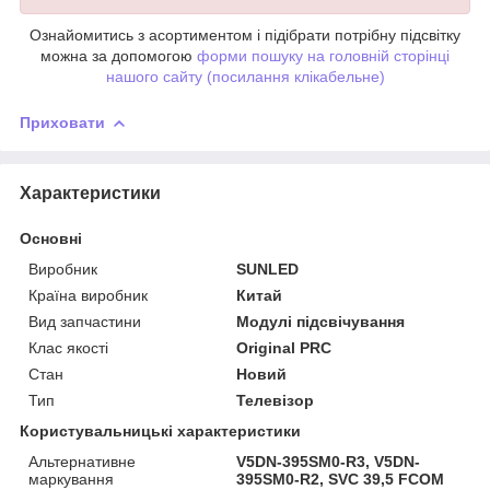
Ознайомитись з асортиментом і підібрати потрібну підсвітку
можна за допомогою
форми пошуку на головній сторінці
нашого сайту (посилання клікабельне)
Приховати
Характеристики
Основні
Виробник
SUNLED
Країна виробник
Китай
Вид запчастини
Модулі підсвічування
Клас якості
Original PRC
Стан
Новий
Тип
Телевізор
Користувальницькі характеристики
Альтернативне
V5DN-395SM0-R3, V5DN-
маркування
395SM0-R2, SVC 39,5 FCOM