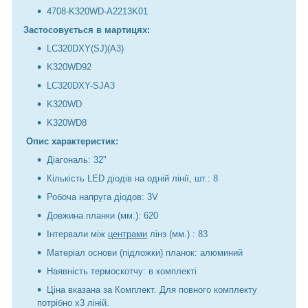
4708-K320WD-A2213K01
Застосовується в мартицях:
LC320DXY(SJ)(A3)
K320WD92
LC320DXY-SJA3
K320WD
K320WD8
Опис характеристик:
Діагональ: 32"
Кількість LED діодів на одній лінії, шт.: 8
Робоча напруга діодов: 3V
Довжина планки (мм.): 620
Інтервали між
центрами
лінз (мм.) : 83
Матеріал основи (підложки) планок: алюминий
Наявність термоскотчу: в комплекті
Ціна вказана за Комплект. Для повного комплекту
потрібно х3 ліній.