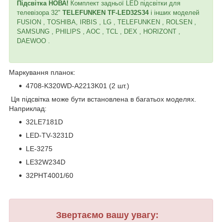
Підсвітка НОВА!
Комплект задньої LED підсвітки для
телевізора 32"
TELEFUNKEN TF-LED32S34
і інших моделей
FUSION , TOSHIBA, IRBIS , LG , TELEFUNKEN , ROLSEN ,
SAMSUNG , PHILIPS , AOC , TCL , DEX , HORIZONT ,
DAEWOO .
Маркування планок:
4708-K320WD-A2213K01 (2 шт.)
Ця підсвітка може бути встановлена в багатьох моделях.
Наприклад:
32LE7181D
LED-TV-3231D
LE-3275
LE32W234D
32PHT4001/60
Звертаємо вашу увагу: