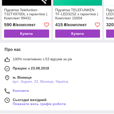
Підсвітка Telefunken
Підсвітка TELEFUNKEN
Підс
T32TX970DL з гарантією |
TF-LED32S2 з гарантією |
LED3
Комплект 99431
Комплект 15004
Комп
590
415
320
₴/комплект
₴/комплект
Купити
Купити
Про нас
100% позитивних з 53 відгуків за рік
Працює з 23.08.2018
м. Вінниця
вул. Зодчих, 32, Вінниця, Україна
Контакти
Сьогодні вихідний
Показати весь графік роботи