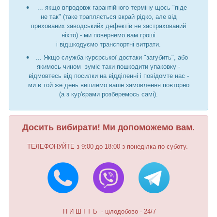
... якщо впродовж гарантійного терміну щось "піде
не так" (таке трапляється вкрай рідко, але від
прихованих заводськийх дефектів не застрахований
ніхто) - ми повернемо вам гроші
і відшкодуємо транспортні витрати.
... Якщо служба курєрської достаки "загубить", або
якимось чином зуміє таки пошкодити упаковку -
відмовтесь від посилки на відділенні і повідомте нас -
ми в той же день вишлемо ваше замовлення повторно
(а з кур'єрами розберемось самі).
Досить вибирати! Ми допоможемо вам.
ТЕЛЕФОНУЙТЕ з 9:00 до 18:00 з понеділка по суботу.
П И Ш І Т Ь - цілодобово - 24/7