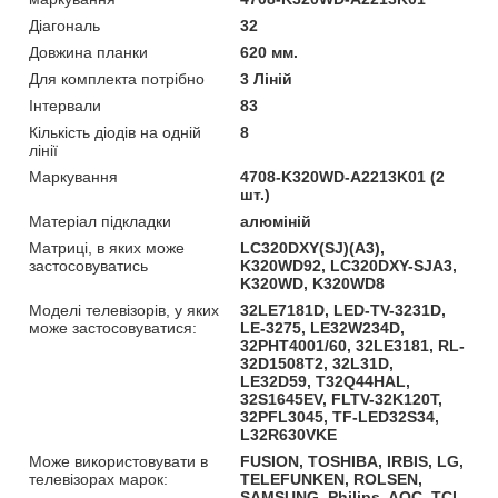
Діагональ
32
Довжина планки
620 мм.
Для комплекта потрібно
3 Ліній
Інтервали
83
Кількість діодів на одній
8
лінії
Маркування
4708-K320WD-A2213K01 (2
шт.)
Матеріал підкладки
алюміній
Матриці, в яких може
LC320DXY(SJ)(A3),
застосовуватись
K320WD92, LC320DXY-SJA3,
K320WD, K320WD8
Моделі телевізорів, у яких
32LE7181D, LED-TV-3231D,
може застосовуватися:
LE-3275, LE32W234D,
32PHT4001/60, 32LE3181, RL-
32D1508T2, 32L31D,
LE32D59, T32Q44HAL,
32S1645EV, FLTV-32K120T,
32PFL3045, TF-LED32S34,
L32R630VKE
Може використовувати в
FUSION, TOSHIBA, IRBIS, LG,
телевізорах марок:
TELEFUNKEN, ROLSEN,
SAMSUNG, Philips, AOC, TCL,