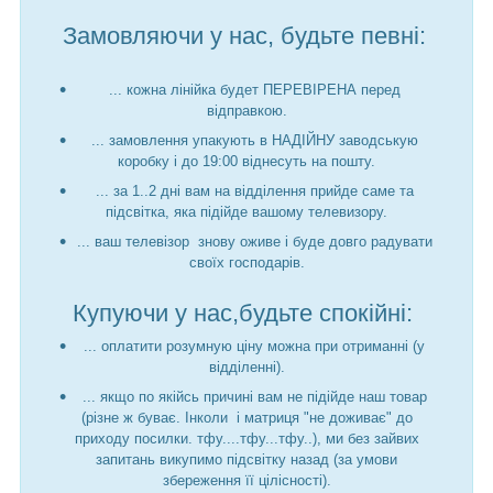
Замовляючи у нас, будьте певні:
... кожна лінійка будет ПЕРЕВІРЕНА перед
відправкою.
... замовлення упакують в НАДІЙНУ заводськую
коробку і до 19:00 віднесуть на пошту.
... за 1..2 дні вам на відділення прийде саме та
підсвітка, яка підійде вашому телевизору.
... ваш телевізор знову оживе і буде довго радувати
своїх господарів.
Купуючи у нас,будьте спокійні:
... оплатити розумную ціну можна при отриманні (у
відділенні).
... якщо по якійсь причині вам не підійде наш товар
(різне ж буває. Інколи і матриця "не доживає" до
приходу посилки. тфу....тфу...тфу..), ми без зайвих
запитань викупимо підсвітку назад (за умови
збереження її цілісності).