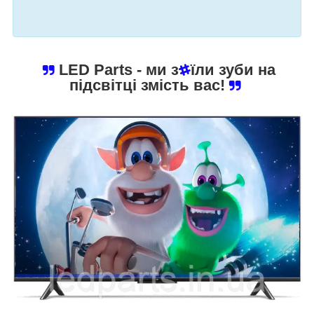
LED Parts
- ми з
їли зуби на
підсвітці змість вас!