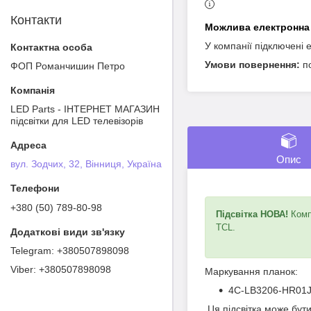
Контакти
У компанії підключені 
п
ФОП Poмaнчишин Пeтрo
LED Parts - ІНТЕРНЕТ МАГАЗИН
підсвітки для LED телевізорів
Опис
вул. Зодчих, 32, Вінниця, Україна
+380 (50) 789-80-98
Підсвітка НОВА!
Компл
TCL.
+380507898098
+380507898098
Маркування планок:
4C-LB3206-HR01
Ця підсвітка може бут