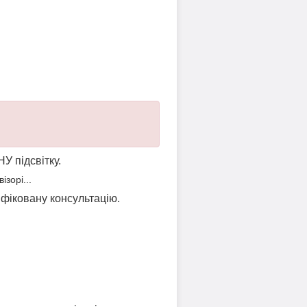
НУ підсвітку.
зорі...
ліфіковану консультацію.