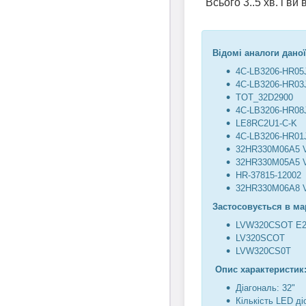
Всього 3..5 хв. і в
Відомі аналоги даної
4C-LB3206-HR05
4C-LB3206-HR03
TOT_32D2900
4C-LB3206-HR08
LE8RC2U1-C-K
4C-LB3206-HR01
32HR330M06A5 
32HR330M05A5 
HR-37815-12002
32HR330M06A8 
Застосовується в ма
LVW320CSOT E2
LV320SCOT
LVW320CS0T
Опис характеристик
Діагональ: 32"
Кількість LED діо