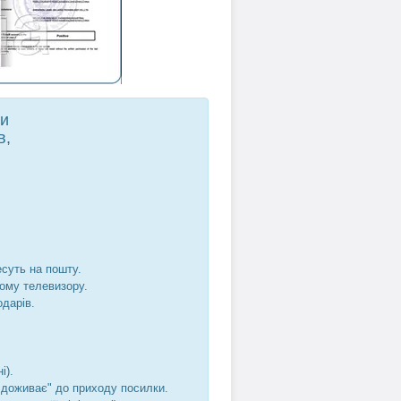
ти
в,
есуть на пошту.
шому телевизору.
одарів.
і).
не доживає" до приходу посилки.