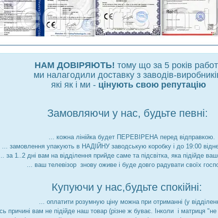
НАМ ДОВІРЯЮТЬ!
тому що за 5 років рабо
ми налагодили доставку з заводів-виробникі
які як і ми -
цінують свою репутацію
Замовляючи у нас, будьте певні:
... кожна лінійка будет ПЕРЕВІРЕНА перед відправкою.
... замовлення упакують в НАДІЙНУ заводськую коробку і до 19:00 відн
... за 1..2 дні вам на відділення прийде саме та підсвітка, яка підійде ва
... ваш телевізор знову оживе і буде довго радувати своїх госп
Купуючи у нас,будьте спокійні:
... оплатити розумную ціну можна при отриманні (у відділенн
йсь причині вам не підійде наш товар (різне ж буває. Інколи і матриця "