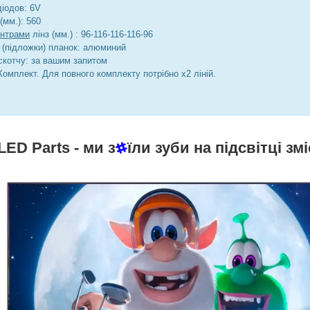
діодов: 6V
(мм.): 560
ентрами
лінз (мм.) : 96-116-116-116-96
 (підложки) планок: алюминий
скотчу: за вашим запитом
Комплект. Для повного комплекту потрібно х2 ліній.
LED Parts
- ми з
їли зуби на підсвітці змі