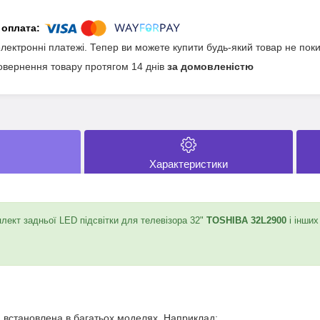
електронні платежі. Тепер ви можете купити будь-який товар не пок
овернення товару протягом 14 днів
за домовленістю
Характеристики
ект задньої LED підсвітки для телевізора 32"
TOSHIBA 32L2900
і інши
J
и встановлена в багатьох моделях. Наприклад: