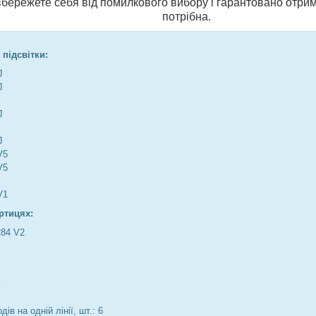
и вбережете себя від помилкового вибору і гарантовано отрим
потрібна.
 підсвітки:
J
J
J
J
V5
V5
V1
ртицях:
84 V2
:
дів на одній лінії, шт.: 6