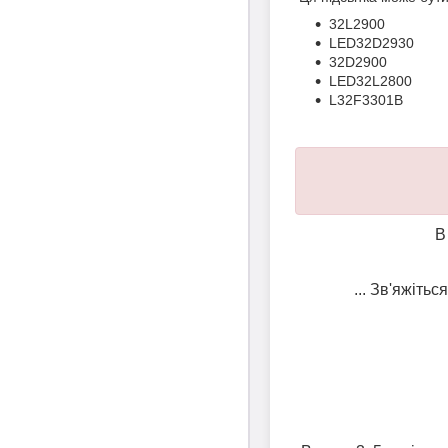
32L2900
LED32D2930
32D2900
LED32L2800
L32F3301B
В
... Зв'яжіть