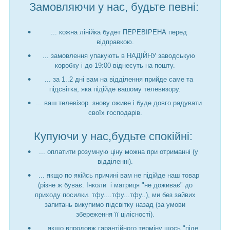
Замовляючи у нас, будьте певні:
... кожна лінійка будет ПЕРЕВІРЕНА перед
відправкою.
... замовлення упакують в НАДІЙНУ заводськую
коробку і до 19:00 віднесуть на пошту.
... за 1..2 дні вам на відділення прийде саме та
підсвітка, яка підійде вашому телевизору.
... ваш телевізор знову оживе і буде довго радувати
своїх господарів.
Купуючи у нас,будьте спокійні:
... оплатити розумную ціну можна при отриманні (у
відділенні).
... якщо по якійсь причині вам не підійде наш товар
(різне ж буває. Інколи і матриця "не доживає" до
приходу посилки. тфу....тфу...тфу..), ми без зайвих
запитань викупимо підсвітку назад (за умови
збереження її цілісності).
... якщо впродовж гарантійного терміну щось "піде