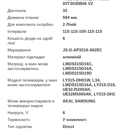
03T3030B06 V2
Діагональ
32
Довжина планки
594 мм.
Для комплекта потрібно
2 Ліній
Інтервали
115-110-105-110-115
Кількість діодів на одній
6
лінії
Маркування
JS-D-AP3216-062EC
Матеріал підкладки
алюміній
Матриці, в яких може
LMDS315D16C,
застосовуватись
LMDS315D16A,
LMDS315D19D
Моделі телевізорів, у яких
LY315-DH01W, L34,
може застосовуватися:
LMDS315D16A, LY315-D16,
UE32J5200AK,
UE32M5000AK, LY315-DH1
Може використовувати в
AKAI, SAMSUNG
телевізорах марок:
Напруга, V
6
Термоскотч
У комплекті
Тип підсвітки
Direct