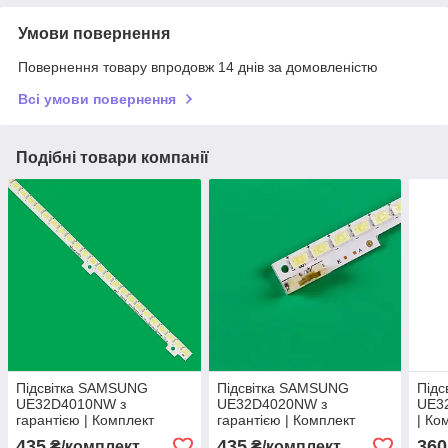
Умови повернення
Повернення товару впродовж 14 днів за домовленістю
Всі умови повернення
Подібні товари компанії
Підсвітка SAMSUNG
Підсвітка SAMSUNG
Під
UE32D4010NW з
UE32D4020NW з
UE32
гарантією | Комплект
гарантією | Комплект
| Ко
96170
94374
435
435
360
₴/комплект
₴/комплект