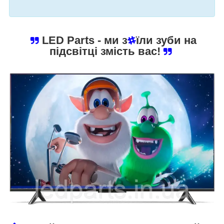
LED Parts
- ми з
їли зуби на
підсвітці змість вас!