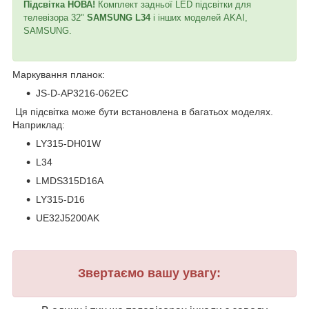
Підсвітка НОВА!
Комплект задньої LED підсвітки для
телевізора 32"
SAMSUNG L34
і інших моделей AKAI,
SAMSUNG.
Маркування планок:
JS-D-AP3216-062EC
Ця підсвітка може бути встановлена в багатьох моделях.
Наприклад:
LY315-DH01W
L34
LMDS315D16A
LY315-D16
UE32J5200AK
Звертаємо вашу увагу: