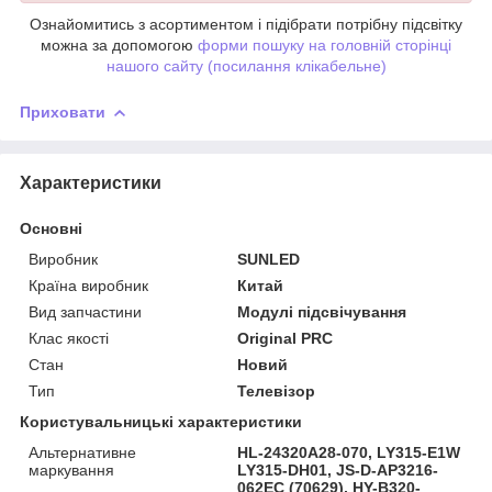
Ознайомитись з асортиментом і підібрати потрібну підсвітку
можна за допомогою
форми пошуку на головній сторінці
нашого сайту (посилання клікабельне)
Приховати
Характеристики
Основні
Виробник
SUNLED
Країна виробник
Китай
Вид запчастини
Модулі підсвічування
Клас якості
Original PRC
Стан
Новий
Тип
Телевізор
Користувальницькі характеристики
Альтернативне
HL-24320A28-070, LY315-E1W
маркування
LY315-DH01, JS-D-AP3216-
062EC (70629), HY-B320-