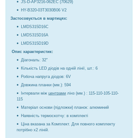
JS-D-AP3216-062EC (70629)
HY-B320-03T3030B06 V2
Застосовується в мартицях:
LMDS315D16C
LMDS315D16A
LMDS315D19D
Опис характеристик:
Діагональ: 32"
Кількість LED діодів на одній лінії, шт.: 6
Робоча напруга діодов: 6V
Довжина планки (мм.): 594
Інтервали між
центрами
лінз (мм.) : 115-110-105-110-
115
Матеріал основи (підложки) планок: алюминий
Наявність термоскотчу: в комплекті
Ціна вказана за Комплект. Для повного комплекту
потрібно х2 ліній.