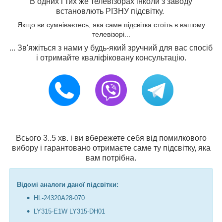
В одних і тих же телевізорах інколи з заводу
встановлють РІЗНУ підсвітку.
Якщо ви сумніваєтесь, яка саме підсвітка стоїть в вашому
телевізорі...
... Зв'яжіться з нами у будь-який зручний для вас спосіб
і отримайте кваліфіковану консультацію.
Всього 3..5 хв. і ви вбережете себя від помилкового
вибору і гарантовано отримаєте саме ту підсвітку, яка
вам потрібна.
Відомі аналоги даної підсвітки:
HL-24320A28-070
LY315-E1W LY315-DH01