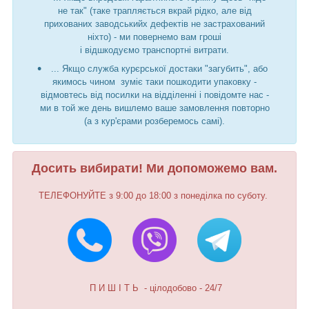
не так" (таке трапляється вкрай рідко, але від
прихованих заводськийх дефектів не застрахований
ніхто) - ми повернемо вам гроші
і відшкодуємо транспортні витрати.
... Якщо служба курєрської достаки "загубить", або
якимось чином зуміє таки пошкодити упаковку -
відмовтесь від посилки на відділенні і повідомте нас -
ми в той же день вишлемо ваше замовлення повторно
(а з кур'єрами розберемось самі).
Досить вибирати! Ми допоможемо вам.
ТЕЛЕФОНУЙТЕ з 9:00 до 18:00 з понеділка по суботу.
П И Ш І Т Ь - цілодобово - 24/7