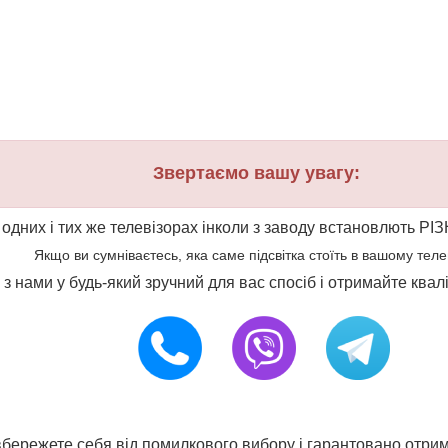
Звертаємо вашу увагу:
 одних і тих же телевізорах інколи з заводу встановлють РІЗ
Якщо ви сумніваєтесь, яка саме підсвітка стоїть в вашому телеві
ся з нами у будь-який зручний для вас спосіб і отримайте ква
и вбережете себя від помилкового вибору і гарантовано отрим