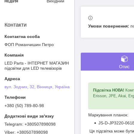
Вихідний
НЕДІЛЯ
Контакти
п
ФОП Poмaнчишин Пeтрo
LED Parts - ІНТЕРНЕТ МАГАЗИН
Опис
підсвітки для LED телевізорів
вул. Зодчих, 32, Вінниця, Україна
Підсвітка НОВА!
Компл
Erisson, JPE, Akai, Erg
+380 (50) 789-80-98
Маркування планок:
JS-D-JP3220-06
+380507898098
Ця підсвітка може бут
+380507898098