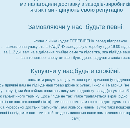
ми налагодили доставку з заводів-виробникі
які як і ми -
цінують свою репутацію
Замовляючи у нас, будьте певні:
... кожна лінійка будет ПЕРЕВІРЕНА перед відправкою.
... замовлення упакують в НАДІЙНУ заводськую коробку і до 19:00 відн
... за 1..2 дні вам на відділення прийде саме та підсвітка, яка підійде ва
... ваш телевізор знову оживе і буде довго радувати своїх госп
Купуючи у нас,будьте спокійні:
... оплатити розумную ціну можна при отриманні (у відділенн
йсь причині вам не підійде наш товар (різне ж буває. Інколи і матриця "
фу...тфу..), ми без зайвих запитань викупимо підсвітку назад (за умови збе
ж гарантійного терміну щось "піде не так" (таке трапляється вкрай рідко
ктів не застрахований ніхто) - ми повернемо вам гроші і відшкодуємо тр
ба курєрської достаки "загубить", або якимось чином зуміє таки пошкоди
ленні і повідомте нас - ми в той же день вишлемо ваше замовлення повто
самі).