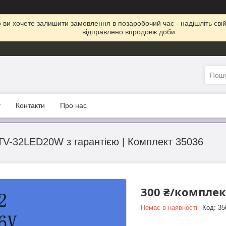
що ви хочете залишити замовлення в позаробочий час - надішліть св
відправлено впродовж доби.
у
Контакти
Про нас
STV-32LED20W з гарантією | Комплект 35036
300 ₴/комплек
Немає в наявності
Код:
35