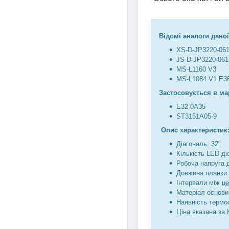
Відомі аналоги даної
XS-D-JP3220-0
JS-D-JP3220-06
MS-L1160 V3
MS-L1084 V1 E3
Застосовується в ма
E32-0A35
ST3151A05-9
Опис характеристик
Діагональ: 32"
Кількість LED діо
Робоча напруга 
Довжина планки 
Інтервали між
ц
Матеріал основи
Наявність термо
Ціна вказана за 