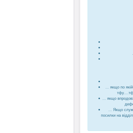
... якщо по які
тфу....т
... якщо впродов
дефе
... Якщо служ
посилки на відді