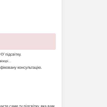
НУ підсвітку.
зорі...
ліфіковану консультацію.
аєте саме ту підсвітку, яка вам