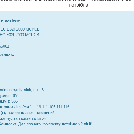
потрібна.
 підсвітки:
61EC E32F2000 MCPCB
1EC E32F2000 MCPCB
65061
ртицях:
:
дів на одній лінії, шт.: 6
діодов: 6V
(мм.): 585
ентрами
лінз (мм.) : 116-111-105-111-116
 (підложки) планок: алюминий
скотчу: за вашим запитом
Комплект. Для повного комплекту потрібно х2 ліній.