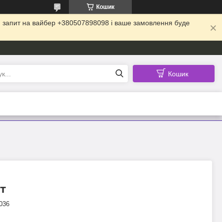
Кошик
ій запит на вайбер +380507898098 і ваше замовлення буде
Кошик
т
036