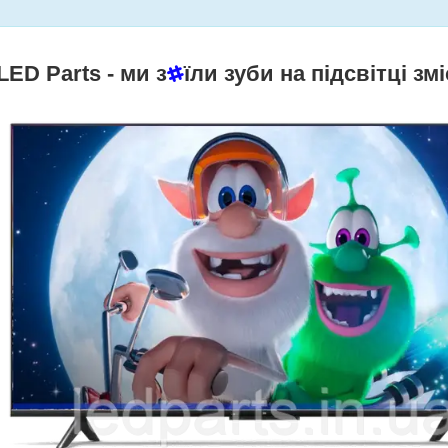
LED Parts
- ми з
їли зуби на підсвітці змі