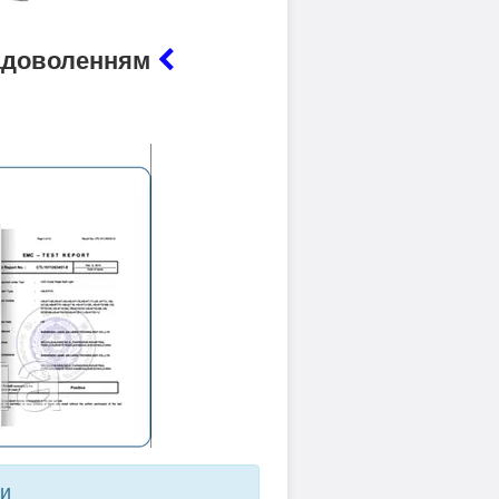
 задоволенням
ти