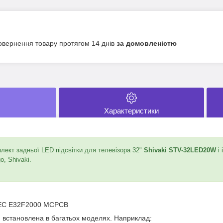
овернення товару протягом 14 днів
за домовленістю
Характеристики
ект задньої LED підсвітки для телевізора 32"
Shivaki STV-32LED20W
і 
o, Shivaki.
1EC E32F2000 MCPCB
и встановлена в багатьох моделях. Наприклад: