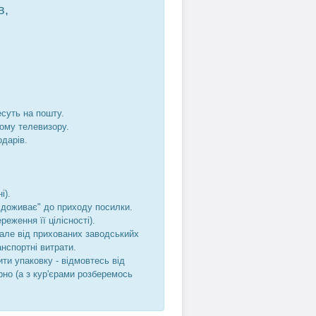
в,
есуть на пошту.
шому телевизору.
одарів.
і).
не доживає" до приходу посилки.
реження її цілісності).
, але від прихованих заводськийх
анспортні витрати.
ти упаковку - відмовтесь від
рно (а з кур'єрами розберемось