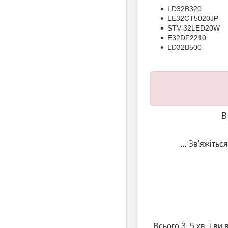
LD32B320
LE32CT5020JP
STV-32LED20W
E32DF2210
LD32B500
В
... Зв'яжіть
Всього 3..5 хв. і в