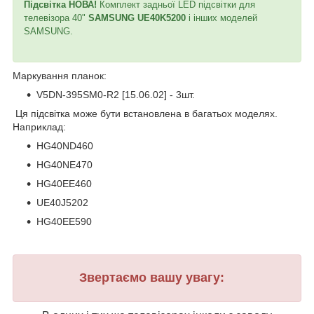
Підсвітка НОВА!
Комплект задньої LED підсвітки для
телевізора 40"
SAMSUNG UE40K5200
і інших моделей
SAMSUNG.
Маркування планок:
V5DN-395SM0-R2 [15.06.02] - 3шт.
Ця підсвітка може бути встановлена в багатьох моделях.
Наприклад:
HG40ND460
HG40NE470
HG40EE460
UE40J5202
HG40EE590
Звертаємо вашу увагу: