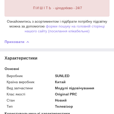
П И Ш І Т Ь - цілодобово - 24/7
Ознайомитись з асортиментом і підібрати потрібну підсвітку
можна за допомогою
форми пошуку на головній сторінці
нашого сайту (посилання клікабельне)
Приховати
Характеристики
Основні
Виробник
SUNLED
Країна виробник
Китай
Вид запчастини
Модулі підсвічування
Клас якості
Original PRC
Стан
Новий
Тип
Телевізор
Користувальницькі характеристики