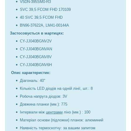
V5DN-395SM0-R3
SVC 39,5 FCOM FHD 170109
40 SVC 39,5 FCOM FHD
BN96-37622A, LM41-00144A
Застосовується в мартицях:
CY-JJ040BGNV2V
CY-JJ040BGNVAN
CY-JJ040BGNV8V
CY-JJ040BGNV6H
Опис характеристик:
Діагональ: 40"
Кількість LED діодів на одній лінії, шт.: 8
Робоча напруга діодов: 3V
Довжина планки (мм.): 775
Інтервали між
центрами
лінз (мм.) : 100
Матеріал основи (підложки) планок: алюминий
Наявність термоскотчу: за вашим запитом