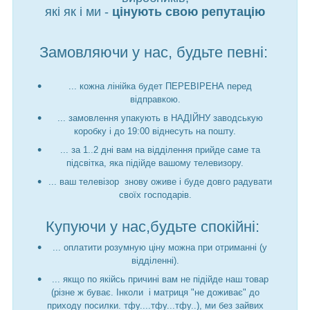
які як і ми -
цінують свою репутацію
Замовляючи у нас, будьте певні:
... кожна лінійка будет ПЕРЕВІРЕНА перед
відправкою.
... замовлення упакують в НАДІЙНУ заводськую
коробку і до 19:00 віднесуть на пошту.
... за 1..2 дні вам на відділення прийде саме та
підсвітка, яка підійде вашому телевизору.
... ваш телевізор знову оживе і буде довго радувати
своїх господарів.
Купуючи у нас,будьте спокійні:
... оплатити розумную ціну можна при отриманні (у
відділенні).
... якщо по якійсь причині вам не підійде наш товар
(різне ж буває. Інколи і матриця "не доживає" до
приходу посилки. тфу....тфу...тфу..), ми без зайвих