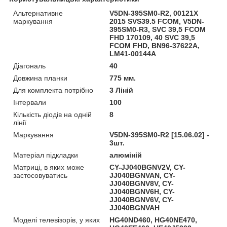
Альтернативне
V5DN-395SM0-R2, 00121X
маркування
2015 SVS39.5 FCOM, V5DN-
395SM0-R3, SVC 39,5 FCOM
FHD 170109, 40 SVC 39,5
FCOM FHD, BN96-37622A,
LM41-00144A
Діагональ
40
Довжина планки
775 мм.
Для комплекта потрібно
3 Ліній
Інтервали
100
Кількість діодів на одній
8
лінії
Маркування
V5DN-395SM0-R2 [15.06.02] -
3шт.
Матеріал підкладки
алюміній
Матриці, в яких може
CY-JJ040BGNV2V, CY-
застосовуватись
JJ040BGNVAN, CY-
JJ040BGNV8V, CY-
JJ040BGNV6H, CY-
JJ040BGNV6V, CY-
JJ040BGNVAH
Моделі телевізорів, у яких
HG40ND460, HG40NE470,