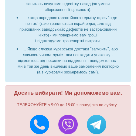
запитань викупимо підсвітку назад (за умови
збереження її цілісності).
... якщо впродовж гарантійного терміну щось "піде
не так" (таке трапляється вкрай рідко, але від
прихованих заводськийх дефектів не застрахований
ніхто) - ми повернемо вам гроші
і відшкодуємо транспортні витрати.
... Якщо служба курєрської достаки "загубить", або
якимось чином зуміє таки пошкодити упаковку -
відмовтесь від посилки на відділенні і повідомте нас -
ми в той же день вишлемо ваше замовлення повторно
(а з кур'єрами розберемось самі).
Досить вибирати! Ми допоможемо вам.
ТЕЛЕФОНУЙТЕ з 9:00 до 18:00 з понеділка по суботу.