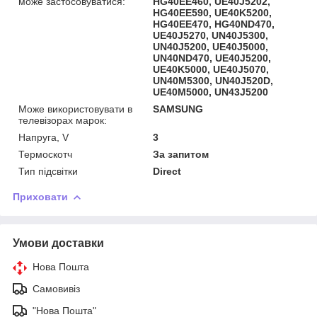
може застосовуватися:
HG40EE460, UE40J5202,
HG40EE590, UE40K5200,
HG40EE470, HG40ND470,
UE40J5270, UN40J5300,
UN40J5200, UE40J5000,
UN40ND470, UE40J5200,
UE40K5000, UE40J5070,
UN40M5300, UN40J520D,
UE40M5000, UN43J5200
Може використовувати в
SAMSUNG
телевізорах марок:
Напруга, V
3
Термоскотч
За запитом
Тип підсвітки
Direct
Приховати
Умови доставки
Нова Пошта
Самовивіз
"Нова Пошта"