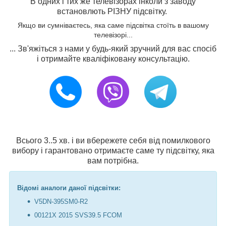
В одних і тих же телевізорах інколи з заводу
встановлють РІЗНУ підсвітку.
Якщо ви сумніваєтесь, яка саме підсвітка стоїть в вашому
телевізорі...
... Зв'яжіться з нами у будь-який зручний для вас спосіб
і отримайте кваліфіковану консультацію.
Всього 3..5 хв. і ви вбережете себя від помилкового
вибору і гарантовано отримаєте саме ту підсвітку, яка
вам потрібна.
Відомі аналоги даної підсвітки:
V5DN-395SM0-R2
00121X 2015 SVS39.5 FCOM