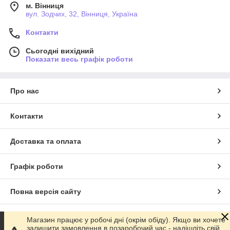
м. Вінниця
вул. Зодчих, 32, Вінниця, Україна
Контакти
Сьогодні вихідний
Показати весь графік роботи
Про нас
Контакти
Доставка та оплата
Графік роботи
Повна версія сайту
Сайт створено на маркетплейсі
Prom.ua
Магазин працює у робочі дні (окрім обіду). Якщо ви хочете
залишити замовлення в позаробочий час - надішліть свій