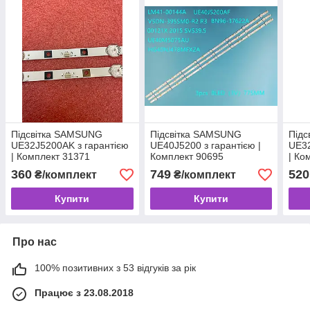
Підсвітка SAMSUNG
Підсвітка SAMSUNG
Під
UE32J5200AK з гарантією
UE40J5200 з гарантією |
UE32
| Комплект 31371
Комплект 90695
| Ко
360
749
520
₴/комплект
₴/комплект
Купити
Купити
Про нас
100% позитивних з 53 відгуків за рік
Працює з 23.08.2018