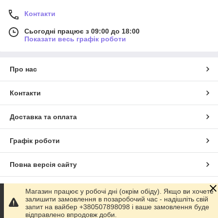
Контакти
Сьогодні працює з 09:00 до 18:00
Показати весь графік роботи
Про нас
Контакти
Доставка та оплата
Графік роботи
Повна версія сайту
Сайт створено на маркетплейсі
Prom.ua
Магазин працює у робочі дні (окрім обіду). Якщо ви хочете
залишити замовлення в позаробочий час - надішліть свій
запит на вайбер +380507898098 і ваше замовлення буде
Політика конфіденційності
відправлено впродовж доби.