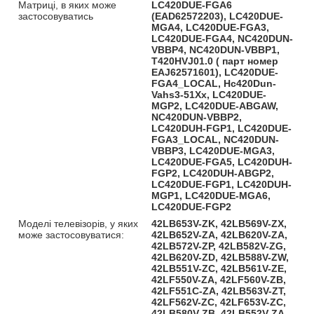
Матриці, в яких може
LC420DUE-FGA6
застосовуватись
(EAD62572203), LC420DUE-
MGA4, LC420DUE-FGA3,
LC420DUE-FGA4, NC420DUN-
VBBP4, NC420DUN-VBBP1,
T420HVJ01.0 ( парт номер
EAJ62571601), LC420DUE-
FGA4_LOCAL, Hc420Dun-
Vahs3-51Xx, LC420DUE-
MGP2, LC420DUE-ABGAW,
NC420DUN-VBBP2,
LC420DUH-FGP1, LC420DUE-
FGA3_LOCAL, NC420DUN-
VBBP3, LC420DUE-MGA3,
LC420DUE-FGA5, LC420DUH-
FGP2, LC420DUH-ABGP2,
LC420DUE-FGP1, LC420DUH-
MGP1, LC420DUE-MGA6,
LC420DUE-FGP2
Моделі телевізорів, у яких
42LB653V-ZK, 42LB569V-ZX,
може застосовуватися:
42LB652V-ZA, 42LB620V-ZA,
42LB572V-ZP, 42LB582V-ZG,
42LB620V-ZD, 42LB588V-ZW,
42LB551V-ZC, 42LB561V-ZE,
42LF550V-ZA, 42LF560V-ZB,
42LF551C-ZA, 42LB563V-ZT,
42LF562V-ZC, 42LF653V-ZC,
42LB580V-ZB, 42LB552V-ZA,