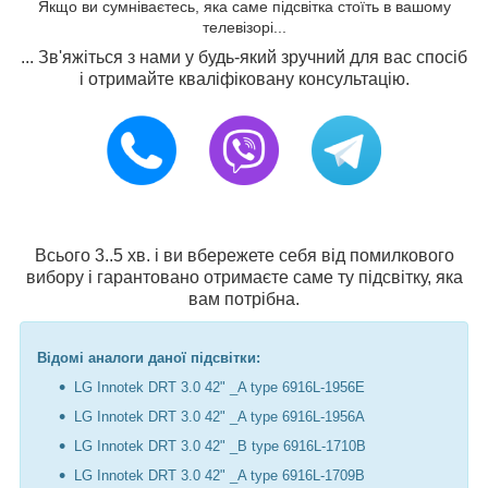
Якщо ви сумніваєтесь, яка саме підсвітка стоїть в вашому
телевізорі...
... Зв'яжіться з нами у будь-який зручний для вас спосіб
і отримайте кваліфіковану консультацію.
Всього 3..5 хв. і ви вбережете себя від помилкового
вибору і гарантовано отримаєте саме ту підсвітку, яка
вам потрібна.
Відомі аналоги даної підсвітки:
LG Innotek DRT 3.0 42" _A type 6916L-1956E
LG Innotek DRT 3.0 42" _A type 6916L-1956A
LG Innotek DRT 3.0 42" _B type 6916L-1710B
LG Innotek DRT 3.0 42" _A type 6916L-1709B