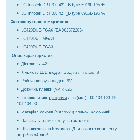
LG Innotek DRT 3.0 42" _B type 6916L-1957E
LG Innotek DRT 3.0 42" _B type 6916L-1957A
Застосовується в мартицях:
LC420DUE-FGA6 (EAD62572203)
LC420DUE-MGA4
LC420DUE-FGA3
Опис характеристик:
Діагональ: 42"
Кількість LED діодів на одній лінії, шт.: 8
Робоча напруга діодов: 6V
Довжина планки (мм.): 825
Інтервали між
центрами
лінз (мм.) : 90-104-109-110-
109-104-90
Матеріал основи (підложки) планок: алюминий
Наявність термоскотчу: в комплекті
Ціна вказана за Комплект. Для повного комплекту
потрібно х4 ліній.