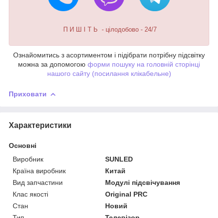
П И Ш І Т Ь - цілодобово - 24/7
Ознайомитись з асортиментом і підібрати потрібну підсвітку
можна за допомогою
форми пошуку на головній сторінці
нашого сайту (посилання клікабельне)
Приховати
Характеристики
Основні
Виробник
SUNLED
Країна виробник
Китай
Вид запчастини
Модулі підсвічування
Клас якості
Original PRC
Стан
Новий
Тип
Телевізор