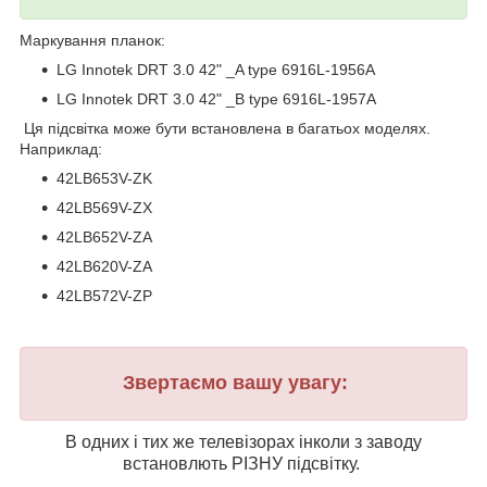
Маркування планок:
LG Innotek DRT 3.0 42" _A type 6916L-1956A
LG Innotek DRT 3.0 42" _B type 6916L-1957A
Ця підсвітка може бути встановлена в багатьох моделях.
Наприклад:
42LB653V-ZK
42LB569V-ZX
42LB652V-ZA
42LB620V-ZA
42LB572V-ZP
Звертаємо вашу увагу:
В одних і тих же телевізорах інколи з заводу
встановлють РІЗНУ підсвітку.