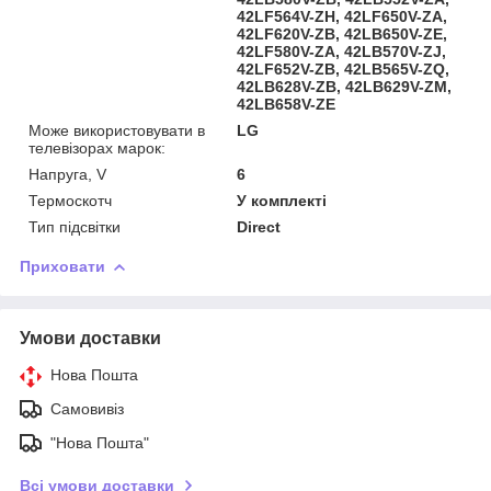
42LF564V-ZH, 42LF650V-ZA,
42LF620V-ZB, 42LB650V-ZE,
42LF580V-ZA, 42LB570V-ZJ,
42LF652V-ZB, 42LB565V-ZQ,
42LB628V-ZB, 42LB629V-ZM,
42LB658V-ZE
Може використовувати в
LG
телевізорах марок:
Напруга, V
6
Термоскотч
У комплекті
Тип підсвітки
Direct
Приховати
Умови доставки
Нова Пошта
Самовивіз
"Нова Пошта"
Всі умови доставки