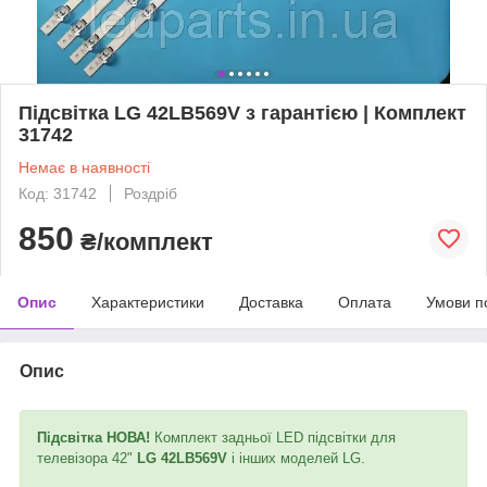
Підсвітка LG 42LB569V з гарантією | Комплект
31742
Немає в наявності
Код: 31742
Роздріб
850
₴/комплект
Опис
Характеристики
Доставка
Оплата
Умови п
Опис
Підсвітка НОВА!
Комплект задньої LED підсвітки для
телевізора 42"
LG 42LB569V
і інших моделей LG.