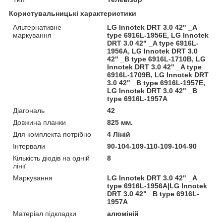
Користувальницькі характеристики
Альтернативне
LG Innotek DRT 3.0 42" _A
маркування
type 6916L-1956E, LG Innotek
DRT 3.0 42" _A type 6916L-
1956A, LG Innotek DRT 3.0
42" _B type 6916L-1710B, LG
Innotek DRT 3.0 42" _A type
6916L-1709B, LG Innotek DRT
3.0 42" _B type 6916L-1957E,
LG Innotek DRT 3.0 42" _B
type 6916L-1957A
Діагональ
42
Довжина планки
825 мм.
Для комплекта потрібно
4 Ліній
Інтервали
90-104-109-110-109-104-90
Кількість діодів на одній
8
лінії
Маркування
LG Innotek DRT 3.0 42" _A
type 6916L-1956A|LG Innotek
DRT 3.0 42" _B type 6916L-
1957A
Матеріал підкладки
алюміній