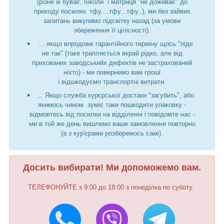
(різне ж буває. Інколи і матриця "не доживає" до
приходу посилки. тфу....тфу...тфу..), ми без зайвих
запитань викупимо підсвітку назад (за умови
збереження її цілісності).
... якщо впродовж гарантійного терміну щось "піде
не так" (таке трапляється вкрай рідко, але від
прихованих заводськийх дефектів не застрахований
ніхто) - ми повернемо вам гроші
і відшкодуємо транспортні витрати.
... Якщо служба курєрської достаки "загубить", або
якимось чином зуміє таки пошкодити упаковку -
відмовтесь від посилки на відділенні і повідомте нас -
ми в той же день вишлемо ваше замовлення повторно
(а з кур'єрами розберемось самі).
Досить вибирати! Ми допоможемо вам.
ТЕЛЕФОНУЙТЕ з 9:00 до 18:00 з понеділка по суботу.