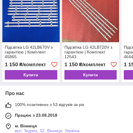
Підсвітка LG 42LB670V з
Підсвітка LG 42LB720V з
Підс
гарантією | Комплект
гарантією | Комплект
гара
45865
12543
464
1 150
1 150
1 1
₴/комплект
₴/комплект
Купити
Купити
Про нас
100% позитивних з 53 відгуків за рік
Працює з 23.08.2018
м. Вінниця
вул. Зодчих, 32, Вінниця, Україна