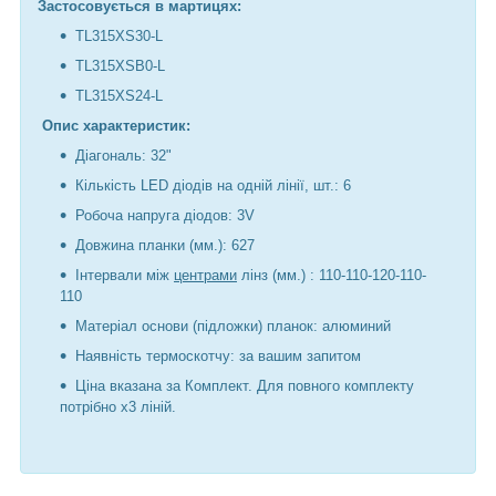
Застосовується в мартицях:
TL315XS30-L
TL315XSB0-L
TL315XS24-L
Опис характеристик:
Діагональ: 32"
Кількість LED діодів на одній лінії, шт.: 6
Робоча напруга діодов: 3V
Довжина планки (мм.): 627
Інтервали між
центрами
лінз (мм.) : 110-110-120-110-
110
Матеріал основи (підложки) планок: алюминий
Наявність термоскотчу: за вашим запитом
Ціна вказана за Комплект. Для повного комплекту
потрібно х3 ліній.