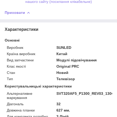
нашого сайту (посилання клікабельне)
Приховати
Характеристики
Основні
Виробник
SUNLED
Країна виробник
Китай
Вид запчастини
Модулі підсвічування
Клас якості
Original PRC
Стан
Новий
Тип
Телевізор
Користувальницькі характеристики
Альтернативне
SVT320AF5_P1300_REV03_13040
маркування
Діагональ
32
Довжина планки
627 мм.
Для комплекта потрібно
3 Ліній