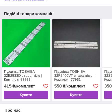
Подібні товари компанії
Підсвітка TOSHIBA
Підсвітка TOSHIBA
Підс
32E2533D з гарантією |
32P2400VT з гарантією |
32S2
Комплект 67569
Комплект 77961
Комп
415
550
350
₴/комплект
₴/комплект
Купити
Купити
Про нас