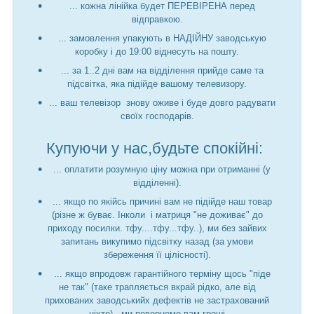
... кожна лінійка будет ПЕРЕВІРЕНА перед
відправкою.
... замовлення упакують в НАДІЙНУ заводськую
коробку і до 19:00 віднесуть на пошту.
... за 1..2 дні вам на відділення прийде саме та
підсвітка, яка підійде вашому телевизору.
... ваш телевізор знову оживе і буде довго радувати
своїх господарів.
Купуючи у нас,будьте спокійні:
... оплатити розумную ціну можна при отриманні (у
відділенні).
... якщо по якійсь причині вам не підійде наш товар
(різне ж буває. Інколи і матриця "не доживає" до
приходу посилки. тфу....тфу...тфу..), ми без зайвих
запитань викупимо підсвітку назад (за умови
збереження її цілісності).
... якщо впродовж гарантійного терміну щось "піде
не так" (таке трапляється вкрай рідко, але від
прихованих заводськийх дефектів не застрахований
ніхто) - ми повернемо вам гроші