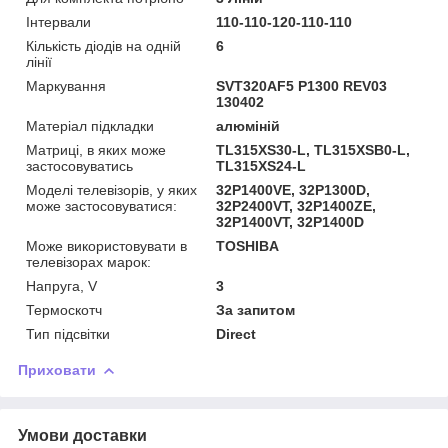
Інтервали
110-110-120-110-110
Кількість діодів на одній
6
лінії
Маркування
SVT320AF5 P1300 REV03
130402
Матеріал підкладки
алюміній
Матриці, в яких може
TL315XS30-L, TL315XSB0-L,
застосовуватись
TL315XS24-L
Моделі телевізорів, у яких
32P1400VE, 32P1300D,
може застосовуватися:
32P2400VT, 32P1400ZE,
32P1400VT, 32P1400D
Може використовувати в
TOSHIBA
телевізорах марок:
Напруга, V
3
Термоскотч
За запитом
Тип підсвітки
Direct
Приховати
Умови доставки