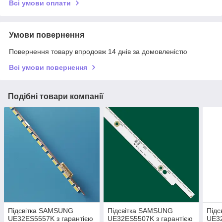
Всі умови оплати
Умови повернення
Повернення товару впродовж 14 днів за домовленістю
Всі умови повернення
Подібні товари компанії
Підсвітка SAMSUNG
Підсвітка SAMSUNG
Під
UE32ES5557K з гарантією
UE32ES5507K з гарантією
UE32