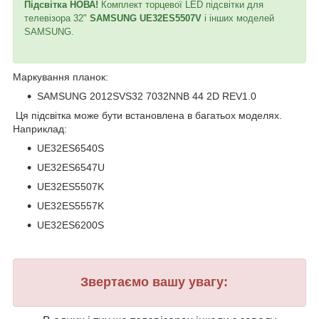
Підсвітка НОВА!
Комплект торцевої LED підсвітки для
телевізора 32"
SAMSUNG UE32ES5507V
і інших моделей
SAMSUNG.
Маркування планок:
SAMSUNG 2012SVS32 7032NNB 44 2D REV1.0
Ця підсвітка може бути встановлена в багатьох моделях.
Наприклад:
UE32ES6540S
UE32ES6547U
UE32ES5507K
UE32ES5557K
UE32ES6200S
Звертаємо вашу увагу: