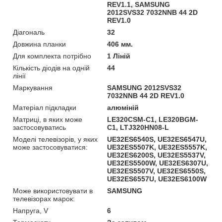
REV1.1, SAMSUNG
2012SVS32 7032NNB 44 2D
REV1.0
Діагональ
32
Довжина планки
406 мм.
Для комплекта потрібно
1 Ліній
Кількість діодів на одній
44
лінії
Маркування
SAMSUNG 2012SVS32
7032NNB 44 2D REV1.0
Матеріал підкладки
алюміній
Матриці, в яких може
LE320CSM-C1, LE320BGM-
застосовуватись
C1, LTJ320HN08-L
Моделі телевізорів, у яких
UE32ES6540S, UE32ES6547U,
може застосовуватися:
UE32ES5507K, UE32ES5557K,
UE32ES6200S, UE32ES5537V,
UE32ES5500W, UE32ES6307U,
UE32ES5507V, UE32ES6550S,
UE32ES6557U, UE32ES6100W
Може використовувати в
SAMSUNG
телевізорах марок:
Напруга, V
6