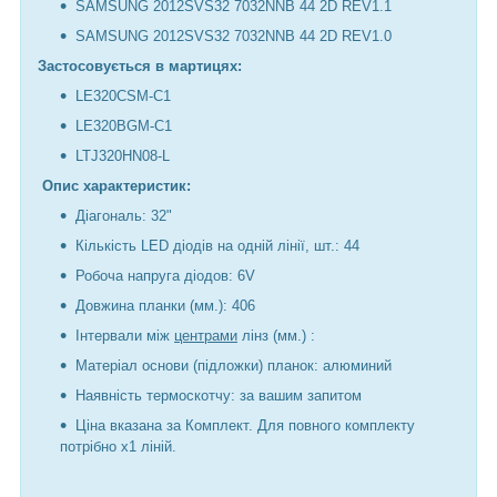
SAMSUNG 2012SVS32 7032NNB 44 2D REV1.1
SAMSUNG 2012SVS32 7032NNB 44 2D REV1.0
Застосовується в мартицях:
LE320CSM-C1
LE320BGM-C1
LTJ320HN08-L
Опис характеристик:
Діагональ: 32"
Кількість LED діодів на одній лінії, шт.: 44
Робоча напруга діодов: 6V
Довжина планки (мм.): 406
Інтервали між
центрами
лінз (мм.) :
Матеріал основи (підложки) планок: алюминий
Наявність термоскотчу: за вашим запитом
Ціна вказана за Комплект. Для повного комплекту
потрібно х1 ліній.