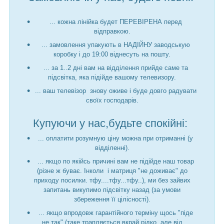
... кожна лінійка будет ПЕРЕВІРЕНА перед
відправкою.
... замовлення упакують в НАДІЙНУ заводськую
коробку і до 19:00 віднесуть на пошту.
... за 1..2 дні вам на відділення прийде саме та
підсвітка, яка підійде вашому телевизору.
... ваш телевізор знову оживе і буде довго радувати
своїх господарів.
Купуючи у нас,будьте спокійні:
... оплатити розумную ціну можна при отриманні (у
відділенні).
... якщо по якійсь причині вам не підійде наш товар
(різне ж буває. Інколи і матриця "не доживає" до
приходу посилки. тфу....тфу...тфу..), ми без зайвих
запитань викупимо підсвітку назад (за умови
збереження її цілісності).
... якщо впродовж гарантійного терміну щось "піде
не так" (таке трапляється вкрай рідко, але від