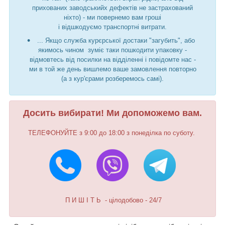
прихованих заводськийх дефектів не застрахований
ніхто) - ми повернемо вам гроші
і відшкодуємо транспортні витрати.
... Якщо служба курєрської достаки "загубить", або
якимось чином зуміє таки пошкодити упаковку -
відмовтесь від посилки на відділенні і повідомте нас -
ми в той же день вишлемо ваше замовлення повторно
(а з кур'єрами розберемось самі).
Досить вибирати! Ми допоможемо вам.
ТЕЛЕФОНУЙТЕ з 9:00 до 18:00 з понеділка по суботу.
П И Ш І Т Ь - цілодобово - 24/7