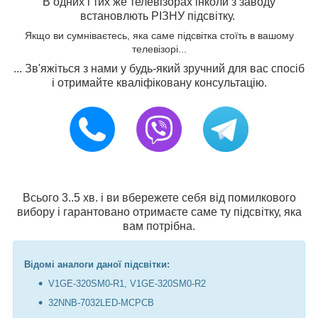
В одних і тих же телевізорах інколи з заводу
встановлють РІЗНУ підсвітку.
Якщо ви сумніваєтесь, яка саме підсвітка стоїть в вашому
телевізорі...
... Зв'яжіться з нами у будь-який зручний для вас спосіб
і отримайте кваліфіковану консультацію.
Всього 3..5 хв. і ви вбережете себя від помилкового
вибору і гарантовано отримаєте саме ту підсвітку, яка
вам потрібна.
Відомі аналоги даної підсвітки:
V1GE-320SM0-R1, V1GE-320SM0-R2
32NNB-7032LED-MCPCB