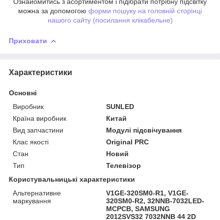
Ознайомитись з асортиментом і підібрати потрібну підсвітку
можна за допомогою
форми пошуку на головній сторінці
нашого сайту (посилання клікабельне)
Приховати
Характеристики
Основні
Виробник
SUNLED
Країна виробник
Китай
Вид запчастини
Модулі підсвічування
Клас якості
Original PRC
Стан
Новий
Тип
Телевізор
Користувальницькі характеристики
Альтернативне
V1GE-320SM0-R1, V1GE-
маркування
320SM0-R2, 32NNB-7032LED-
MCPCB, SAMSUNG
2012SVS32 7032NNB 44 2D