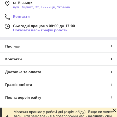
м. Вінниця
вул. Зодчих, 32, Вінниця, Україна
Контакти
Сьогодні працює з 09:00 до 17:00
Показати весь графік роботи
Про нас
Контакти
Доставка та оплата
Графік роботи
Повна версія сайту
Сайт створено на маркетплейсі
Prom.ua
Магазин працює у робочі дні (окрім обіду). Якщо ви хочете
залишити замовлення в позаробочий час - надішліть свій