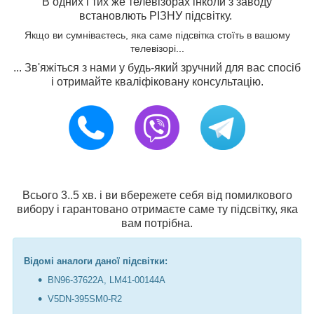
В одних і тих же телевізорах інколи з заводу
встановлють РІЗНУ підсвітку.
Якщо ви сумніваєтесь, яка саме підсвітка стоїть в вашому
телевізорі...
... Зв'яжіться з нами у будь-який зручний для вас спосіб
і отримайте кваліфіковану консультацію.
Всього 3..5 хв. і ви вбережете себя від помилкового
вибору і гарантовано отримаєте саме ту підсвітку, яка
вам потрібна.
Відомі аналоги даної підсвітки:
BN96-37622A, LM41-00144A
V5DN-395SM0-R2