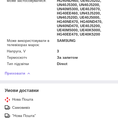
може застосовуватися:
HG40ND460, UE40J5202,
UN40J5300, UN40J5200,
UN40M5300, UE40J5070,
HG40EE460, UN43J5200,
UN40J520D, UE40J5000,
HG40NE470, HG40ND470,
UN40ND470, UE40J5200,
UE40M5000, UE40K5000,
HG40EE470, UE40K5200
Може використовувати в
SAMSUNG
телевізорах марок:
Напруга, V
3
Термоскотч
За запитом
Тип підсвітки
Direct
Приховати
Умови доставки
Нова Пошта
Самовивіз
"Нова Пошта"