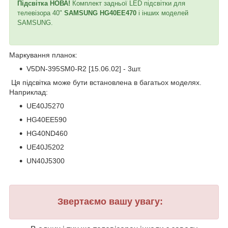
Підсвітка НОВА!
Комплект задньої LED підсвітки для
телевізора 40"
SAMSUNG HG40EE470
і інших моделей
SAMSUNG.
Маркування планок:
V5DN-395SM0-R2 [15.06.02] - 3шт.
Ця підсвітка може бути встановлена в багатьох моделях.
Наприклад:
UE40J5270
HG40EE590
HG40ND460
UE40J5202
UN40J5300
Звертаємо вашу увагу: