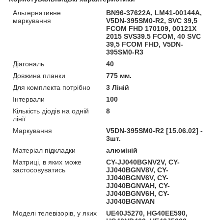
Альтернативне
BN96-37622A, LM41-00144A,
маркування
V5DN-395SM0-R2, SVC 39,5
FCOM FHD 170109, 00121X
2015 SVS39.5 FCOM, 40 SVC
39,5 FCOM FHD, V5DN-
395SM0-R3
Діагональ
40
Довжина планки
775 мм.
Для комплекта потрібно
3 Ліній
Інтервали
100
Кількість діодів на одній
8
лінії
Маркування
V5DN-395SM0-R2 [15.06.02] -
3шт.
Матеріал підкладки
алюміній
Матриці, в яких може
CY-JJ040BGNV2V, CY-
застосовуватись
JJ040BGNV8V, CY-
JJ040BGNV6V, CY-
JJ040BGNVAH, CY-
JJ040BGNV6H, CY-
JJ040BGNVAN
Моделі телевізорів, у яких
UE40J5270, HG40EE590,