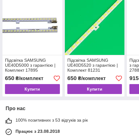
Підсвітка SAMSUNG
Підсвітка SAMSUNG
Підс
UE40D5000 з гарантією |
UE40D5520 з гарантією |
з га
Комплект 17895
Комплект 81231
278
650
650
915
₴/комплект
₴/комплект
Купити
Купити
Про нас
100% позитивних з 53 відгуків за рік
Працює з 23.08.2018