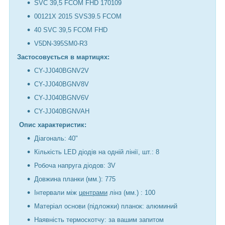
SVC 39,5 FCOM FHD 170109
00121X 2015 SVS39.5 FCOM
40 SVC 39,5 FCOM FHD
V5DN-395SM0-R3
Застосовується в мартицях:
CY-JJ040BGNV2V
CY-JJ040BGNV8V
CY-JJ040BGNV6V
CY-JJ040BGNVAH
Опис характеристик:
Діагональ: 40"
Кількість LED діодів на одній лінії, шт.: 8
Робоча напруга діодов: 3V
Довжина планки (мм.): 775
Інтервали між
центрами
лінз (мм.) : 100
Матеріал основи (підложки) планок: алюминий
Наявність термоскотчу: за вашим запитом