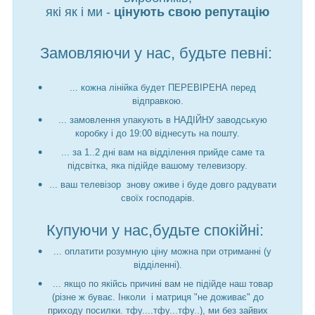
які як і ми -
цінують свою репутацію
Замовляючи у нас, будьте певні:
... кожна лінійка будет ПЕРЕВІРЕНА перед
відправкою.
... замовлення упакують в НАДІЙНУ заводськую
коробку і до 19:00 віднесуть на пошту.
... за 1..2 дні вам на відділення прийде саме та
підсвітка, яка підійде вашому телевизору.
... ваш телевізор знову оживе і буде довго радувати
своїх господарів.
Купуючи у нас,будьте спокійні:
... оплатити розумную ціну можна при отриманні (у
відділенні).
... якщо по якійсь причині вам не підійде наш товар
(різне ж буває. Інколи і матриця "не доживає" до
приходу посилки. тфу....тфу...тфу..), ми без зайвих