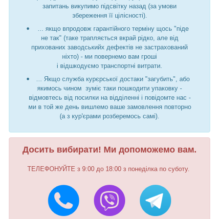
запитань викупимо підсвітку назад (за умови
збереження її цілісності).
... якщо впродовж гарантійного терміну щось "піде
не так" (таке трапляється вкрай рідко, але від
прихованих заводськийх дефектів не застрахований
ніхто) - ми повернемо вам гроші
і відшкодуємо транспортні витрати.
... Якщо служба курєрської достаки "загубить", або
якимось чином зуміє таки пошкодити упаковку -
відмовтесь від посилки на відділенні і повідомте нас -
ми в той же день вишлемо ваше замовлення повторно
(а з кур'єрами розберемось самі).
Досить вибирати! Ми допоможемо вам.
ТЕЛЕФОНУЙТЕ з 9:00 до 18:00 з понеділка по суботу.