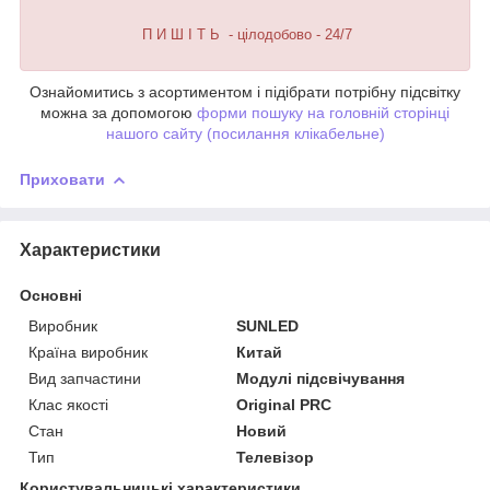
П И Ш І Т Ь - цілодобово - 24/7
Ознайомитись з асортиментом і підібрати потрібну підсвітку
можна за допомогою
форми пошуку на головній сторінці
нашого сайту (посилання клікабельне)
Приховати
Характеристики
Основні
Виробник
SUNLED
Країна виробник
Китай
Вид запчастини
Модулі підсвічування
Клас якості
Original PRC
Стан
Новий
Тип
Телевізор
Користувальницькі характеристики