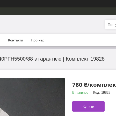
у
Контакти
Про нас
40PFH5500/88 з гарантією | Комплект 19828
780 ₴/комплек
В наявності
Код:
19828
Купити