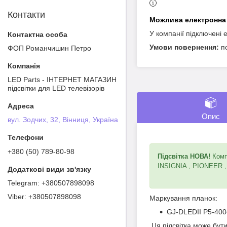
Контакти
У компанії підключені 
п
ФОП Poмaнчишин Пeтрo
LED Parts - ІНТЕРНЕТ МАГАЗИН
підсвітки для LED телевізорів
Опис
вул. Зодчих, 32, Вінниця, Україна
+380 (50) 789-80-98
Підсвітка НОВА!
Компл
INSIGNIA , PIONEER ,
+380507898098
+380507898098
Маркування планок:
GJ-DLEDII P5-40
Ця підсвітка може бут