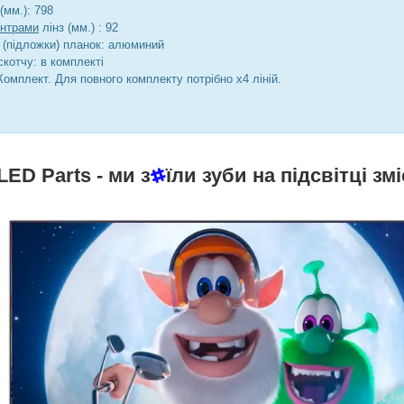
(мм.): 798
ентрами
лінз (мм.) : 92
 (підложки) планок: алюминий
котчу: в комплекті
Комплект. Для повного комплекту потрібно х4 ліній.
LED Parts
- ми з
їли зуби на підсвітці змі