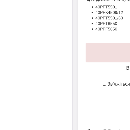
40PFT5501
40PFK4509/12
40PFT5501/60
40PFT6550
40PFF5650
В
... Зв'яжіть