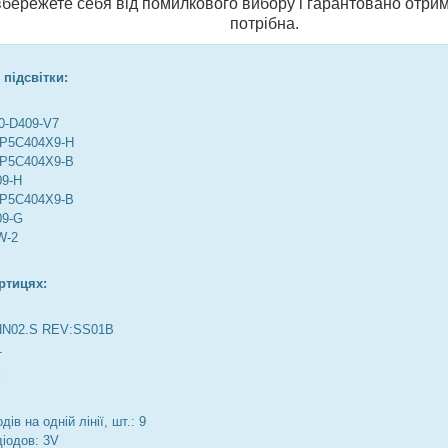
и вбережете себя від помилкового вибору і гарантовано отрим
потрібна.
 підсвітки:
0-D409-V7
2P5C404X9-H
2P5C404X9-B
09-H
2P5C404X9-B
09-G
W-2
ртицях:
HN02.S REV:SS01B
1
:
дів на одній лінії, шт.: 9
діодов: 3V