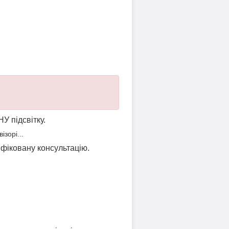
НУ підсвітку.
зорі...
ліфіковану консультацію.