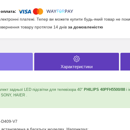
електронні платежі. Тепер ви можете купити будь-який товар не пок
овернення товару протягом 14 днів
за домовленістю
Характеристики
ект задньої LED підсвітки для телевізора 40"
PHILIPS 40PFH5500/88
і 
 SONY, HAIER .
0-D409-V7
и встановлена в багатьох моделях. Наприклад: