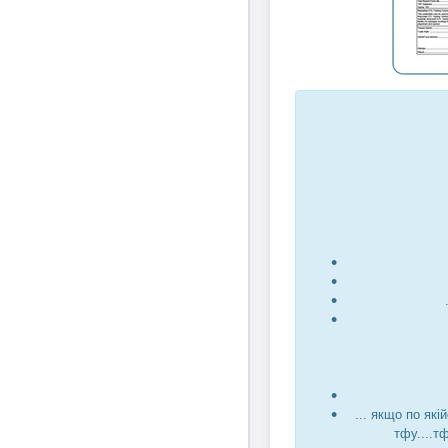
... якщо по які
тфу....т