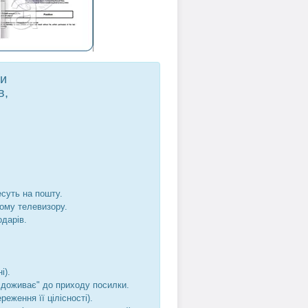
ти
в,
есуть на пошту.
шому телевизору.
одарів.
і).
не доживає" до приходу посилки.
реження її цілісності).