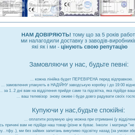
НАМ ДОВІРЯЮТЬ!
тому що за 5 років рабо
ми налагодили доставку з заводів-виробникі
які як і ми -
цінують свою репутацію
Замовляючи у нас, будьте певні:
... кожна лінійка будет ПЕРЕВІРЕНА перед відправкою.
... замовлення упакують в НАДІЙНУ заводськую коробку і до 19:00 відн
... за 1..2 дні вам на відділення прийде саме та підсвітка, яка підійде ва
... ваш телевізор знову оживе і буде довго радувати своїх госп
Купуючи у нас,будьте спокійні:
... оплатити розумную ціну можна при отриманні (у відділенн
йсь причині вам не підійде наш товар (різне ж буває. Інколи і матриця "
фу...тфу..), ми без зайвих запитань викупимо підсвітку назад (за умови збе