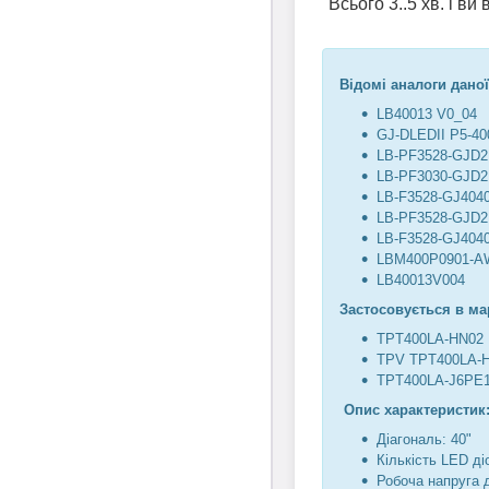
Всього 3..5 хв. і в
Відомі аналоги даної
LB40013 V0_04
GJ-DLEDII P5-40
LB-PF3528-GJD
LB-PF3030-GJD
LB-F3528-GJ404
LB-PF3528-GJD
LB-F3528-GJ404
LBM400P0901-A
LB40013V004
Застосовується в ма
TPT400LA-HN02
TPV TPT400LA-
TPT400LA-J6PE
Опис характеристик
Діагональ: 40"
Кількість LED діо
Робоча напруга 