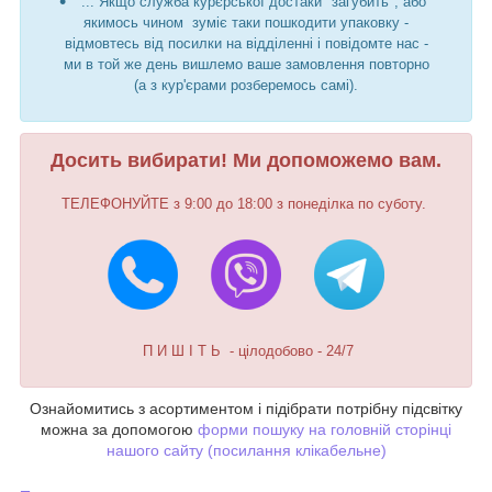
... Якщо служба курєрської достаки "загубить", або
якимось чином зуміє таки пошкодити упаковку -
відмовтесь від посилки на відділенні і повідомте нас -
ми в той же день вишлемо ваше замовлення повторно
(а з кур'єрами розберемось самі).
Досить вибирати! Ми допоможемо вам.
ТЕЛЕФОНУЙТЕ з 9:00 до 18:00 з понеділка по суботу.
П И Ш І Т Ь - цілодобово - 24/7
Ознайомитись з асортиментом і підібрати потрібну підсвітку
можна за допомогою
форми пошуку на головній сторінці
нашого сайту (посилання клікабельне)