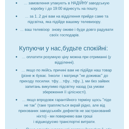
... замовлення упакують в НАДІЙНУ заводськую
коробку і до 19:00 віднесуть на пошту.
... за 1..2 дні вам на відділення прийде саме та
підсвітка, яка підійде вашому телевизору.
... ваш телевізор знову оживе і буде довго радувати
своїх господарів.
Купуючи у нас,будьте спокійні:
... оплатити розумную ціну можна при отриманні (у
відділенні).
... якщо по якійсь причині вам не підійде наш товар
(різне ж буває. Інколи і матриця "не доживає" до
приходу посилки. тфу....тфу...тфу..), ми без зайвих
запитань викупимо підсвітку назад (за умови
збереження її цілісності).
... якщо впродовж гарантійного терміну щось "піде
не так" (таке трапляється вкрай рідко, але від
прихованих заводськийх дефектів не застрахований
ніхто) - ми повернемо вам гроші
і відшкодуємо транспортні витрати.