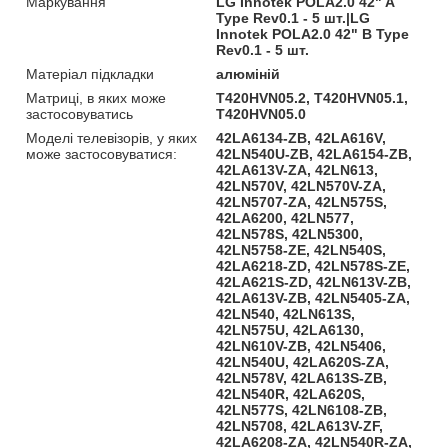
Маркування
LG Innotek POLA2.0 42" A
Type Rev0.1 - 5 шт.|LG
Innotek POLA2.0 42" B Type
Rev0.1 - 5 шт.
Матеріал підкладки
алюміній
Матриці, в яких може
T420HVN05.2, T420HVN05.1,
застосовуватись
T420HVN05.0
Моделі телевізорів, у яких
42LA6134-ZB, 42LA616V,
може застосовуватися:
42LN540U-ZB, 42LA6154-ZB,
42LA613V-ZA, 42LN613,
42LN570V, 42LN570V-ZA,
42LN5707-ZA, 42LN575S,
42LA6200, 42LN577,
42LN578S, 42LN5300,
42LN5758-ZE, 42LN540S,
42LA6218-ZD, 42LN578S-ZE,
42LA621S-ZD, 42LN613V-ZB,
42LA613V-ZB, 42LN5405-ZA,
42LN540, 42LN613S,
42LN575U, 42LA6130,
42LN610V-ZB, 42LN5406,
42LN540U, 42LA620S-ZA,
42LN578V, 42LA613S-ZB,
42LN540R, 42LA620S,
42LN577S, 42LN6108-ZB,
42LN5708, 42LA613V-ZF,
42LA6208-ZA, 42LN540R-ZA,