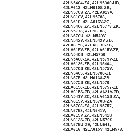
42LN5404-ZA, 42LN5300-UB,
42LA613, 42LN610S-ZB,
42LN570S-ZA, 42LA613V,
42LN610V, 42LN5788,
42LN610, 42LA613V-ZG,
42LN5406-ZA, 42LN5778-ZK,
42LN5778, 42LN6108,
42LN570U, 42LN540V,
42LN542V, 42LN542V-ZD,
42LA6156, 42LA6130-ZB,
42LA615V-ZB, 42LA615V-ZF,
42LN540B, 42LN5750,
42LN5400-ZA, 42LN575V-ZE,
42LA6136-ZB, 42LN5404,
42LN570S-ZE, 42LN575V,
42LN5405, 42LN5788-ZE,
42LN575, 42LN6138-ZB,
42LN575S-ZE, 42LN570,
42LA6156-ZB, 42LN5757-ZE,
42LA615S-ZB, 42LA621V-ZD,
42LN541V-ZC, 42LA615S-ZA,
42LN613V, 42LN570U-ZA,
42LN5708-ZA, 42LN5757,
42LN5758, 42LN541V,
42LA615V-ZA, 42LN541U,
42LN613S-ZB, 42LN570S,
42LN575U-ZE, 42LN541,
42LA616, 42LA615V, 42LN578,