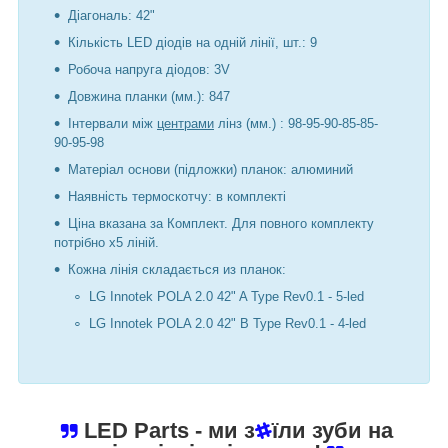
Діагональ: 42"
Кількість LED діодів на одній лінії, шт.: 9
Робоча напруга діодов: 3V
Довжина планки (мм.): 847
Інтервали між
центрами
лінз (мм.) : 98-95-90-85-85-
90-95-98
Матеріал основи (підложки) планок: алюминий
Наявність термоскотчу: в комплекті
Ціна вказана за Комплект. Для повного комплекту
потрібно х5 ліній.
Кожна лінія складається из планок:
LG Innotek POLA 2.0 42" A Type Rev0.1 - 5-led
LG Innotek POLA 2.0 42" B Type Rev0.1 - 4-led
LED Parts
- ми з
їли зуби на