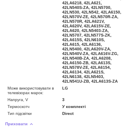
42LA6218, 42LA621,
42LN540S-ZA, 42LN5700,
42LN530, 42LN542, 42LA6150,
42LN570V-ZE, 42LN570R-ZA,
42LN570R, 42LA621V,
42LA620V, 42LA615V-ZE,
42LA620, 42LN5403-ZA,
42LN5707, 42LN577S-ZK,
42LA615S, 42LN610S,
42LA615, 42LA6136,
42LN5400, 42LA620V-ZA,
42LN540V-ZA, 42LA616V-ZG,
42LN540B-ZA, 42LA6208,
42LA6150-ZB, 42LA613S,
42LN578V-ZE, 42LA6154,
42LA6134, 42LA621S,
42LN6138, 42LN5403,
42LN541U-ZB, 42LA613S-ZA
Може використовувати в
LG
телевізорах марок:
Напруга, V
3
Термоскотч
У комплекті
Тип підсвітки
Direct
Приховати