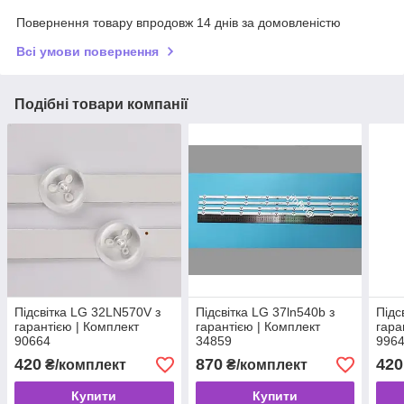
Повернення товару впродовж 14 днів за домовленістю
Всі умови повернення
Подібні товари компанії
Підсвітка LG 32LN570V з
Підсвітка LG 37ln540b з
Підс
гарантією | Комплект
гарантією | Комплект
гара
90664
34859
996
420
870
420
₴/комплект
₴/комплект
Купити
Купити