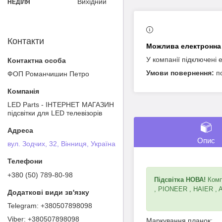
Вихідний
НЕДІЛЯ
Контакти
У компанії підключені 
п
ФОП Poмaнчишин Пeтрo
LED Parts - ІНТЕРНЕТ МАГАЗИН
підсвітки для LED телевізорів
Опис
вул. Зодчих, 32, Вінниця, Україна
+380 (50) 789-80-98
Підсвітка НОВА!
Компл
, PIONEER , HAIER , 
+380507898098
+380507898098
Маркування планок: