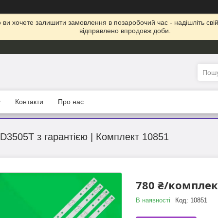
що ви хочете залишити замовлення в позаробочий час - надішліть св
відправлено впродовж доби.
у
Контакти
Про нас
0D3505T з гарантією | Комплект 10851
780 ₴/комплек
В наявності
Код:
10851