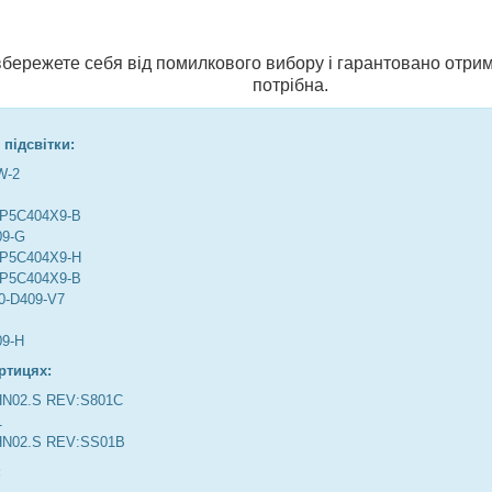
и вбережете себя від помилкового вибору і гарантовано отрим
потрібна.
 підсвітки:
W-2
2P5C404X9-B
09-G
2P5C404X9-H
2P5C404X9-B
0-D409-V7
09-H
ртицях:
HN02.S REV:S801C
1
HN02.S REV:SS01B
: