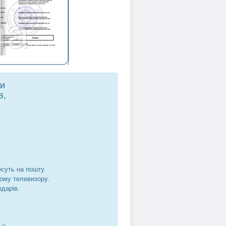
ти
в,
есуть на пошту.
шому телевизору.
одарів.