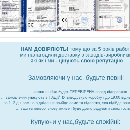
НАМ ДОВІРЯЮТЬ!
тому що за 5 років рабо
ми налагодили доставку з заводів-виробникі
які як і ми -
цінують свою репутацію
Замовляючи у нас, будьте певні:
... кожна лінійка будет ПЕРЕВІРЕНА перед відправкою.
... замовлення упакують в НАДІЙНУ заводськую коробку і до 19:00 відн
... за 1..2 дні вам на відділення прийде саме та підсвітка, яка підійде ва
... ваш телевізор знову оживе і буде довго радувати своїх госп
Купуючи у нас,будьте спокійні: