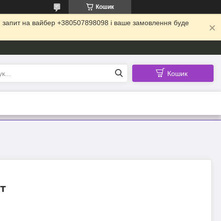
Кошик
ій запит на вайбер +380507898098 і ваше замовлення буде
Кошик
т