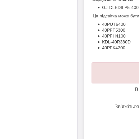
GJ-DLEDII P5-40
Ця підсвітка може бут
40PUT6400
40PFT5300
40PFH4100
KDL-40R380D
40PFK4200
В
... Зв'яжіть