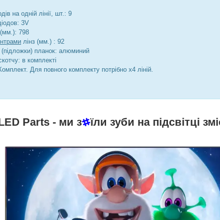
дів на одній лінії, шт.: 9
діодов: 3V
(мм.): 798
ентрами
лінз (мм.) : 92
 (підложки) планок: алюминий
котчу: в комплекті
Комплект. Для повного комплекту потрібно х4 ліній.
LED Parts
- ми з
їли зуби на підсвітці змі