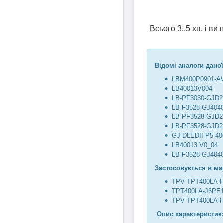
Всього 3..5 хв. і в
Відомі аналоги даної
LBM400P0901-A
LB40013V004
LB-PF3030-GJD
LB-F3528-GJ404
LB-PF3528-GJD
LB-PF3528-GJD
GJ-DLEDII P5-40
LB40013 V0_04
LB-F3528-GJ404
Застосовується в ма
TPV TPT400LA-
TPT400LA-J6PE
TPV TPT400LA-
Опис характеристик