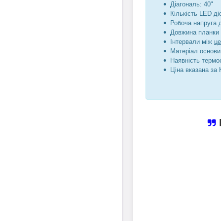
Діагональ: 40"
Кількість LED діо
Робоча напруга 
Довжина планки 
Інтервали між
ц
Матеріал основи
Наявність термос
Ціна вказана за 