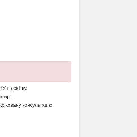
НУ підсвітку.
зорі...
ліфіковану консультацію.